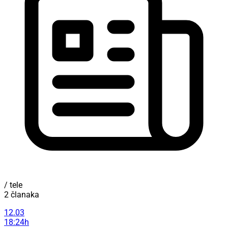
/ tele
2 članaka
12.03
18:24h