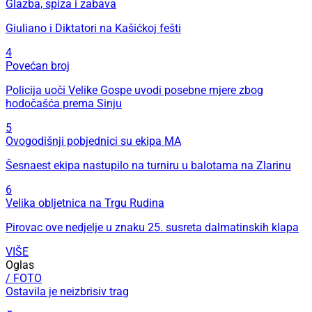
Glazba, spiza i zabava
Giuliano i Diktatori na Kašićkoj fešti
4
Povećan broj
Policija uoči Velike Gospe uvodi posebne mjere zbog
hodočašća prema Sinju
5
Ovogodišnji pobjednici su ekipa MA
Šesnaest ekipa nastupilo na turniru u balotama na Zlarinu
6
Velika obljetnica na Trgu Rudina
Pirovac ove nedjelje u znaku 25. susreta dalmatinskih klapa
VIŠE
Oglas
/ FOTO
Ostavila je neizbrisiv trag