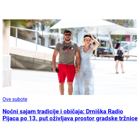
Ove subote
Noćni sajam tradicije i običaja: Drniška Radio
Pijaca po 13. put oživljava prostor gradske tržnice