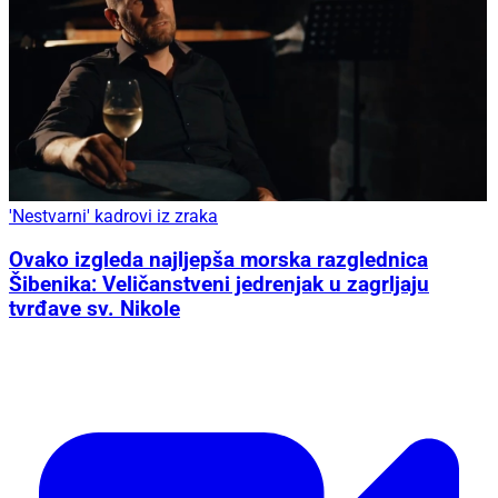
'Nestvarni' kadrovi iz zraka
Ovako izgleda najljepša morska razglednica
Šibenika: Veličanstveni jedrenjak u zagrljaju
tvrđave sv. Nikole