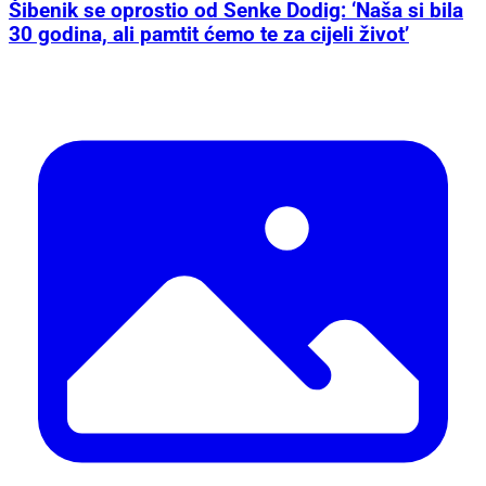
Šibenik se oprostio od Senke Dodig: ‘Naša si bila
30 godina, ali pamtit ćemo te za cijeli život’