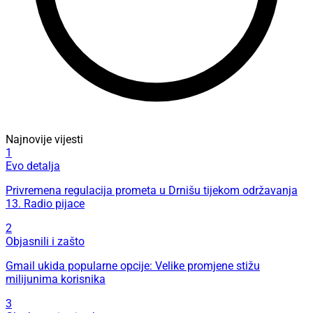
Najnovije vijesti
1
Evo detalja
Privremena regulacija prometa u Drnišu tijekom održavanja
13. Radio pijace
2
Objasnili i zašto
Gmail ukida popularne opcije: Velike promjene stižu
milijunima korisnika
3