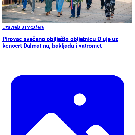
Uzavrela atmosfera
Pirovac svečano obilježio obljetnicu Oluje uz
koncert Dalmatina, bakljadu i vatromet