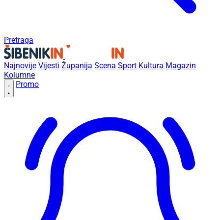
Pretraga
Najnovije
Vijesti
Županija
Scena
Sport
Kultura
Magazin
Kolumne
Promo