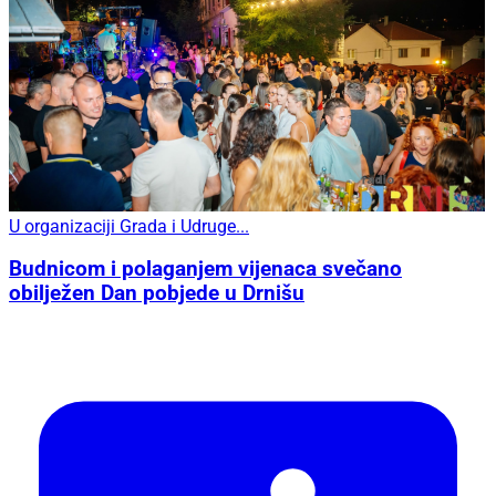
U organizaciji Grada i Udruge...
Budnicom i polaganjem vijenaca svečano
obilježen Dan pobjede u Drnišu