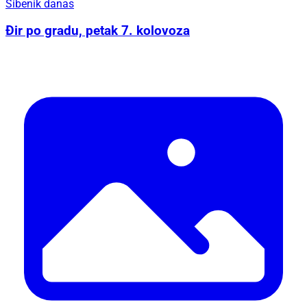
Šibenik danas
Đir po gradu, petak 7. kolovoza