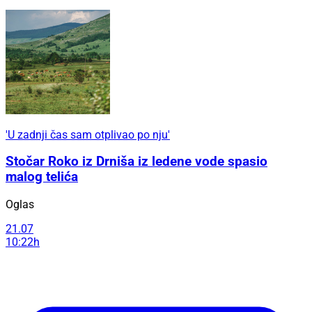
'U zadnji čas sam otplivao po nju'
Stočar Roko iz Drniša iz ledene vode spasio
malog telića
Oglas
21.07
10:22h