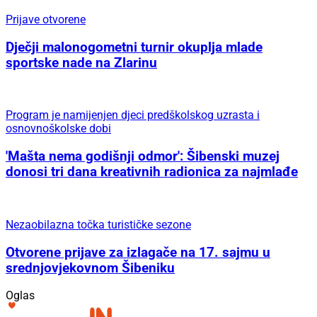
Za večeri bez žurbe
Ginfinity u Šibeniku stvorio je lounge iskustvo
kojem se gosti uvijek vraćaju
Uz Fenixe i chefa Dina Bebića
Uz Fenixe i chefa Dina Bebića
Rezervirajte petak za odličan ljetni izlazak: