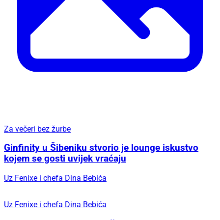
Š.I.
19.05.2025 @ 13:56
Još jedan uspješan H2LO Festival je za nama, a zatvorili smo
ga glazbenom senzacijom – koncertom Metaklape.
Dvodnevni festival bio je ispunjen bogatim sadržajem: