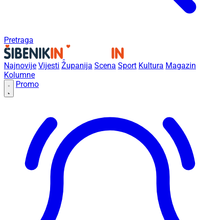
Pretraga
Najnovije
Vijesti
Županija
Scena
Sport
Kultura
Magazin
Kolumne
Promo