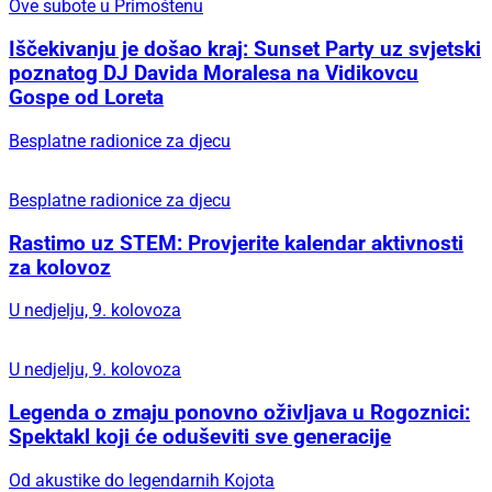
Idealno vrijeme za promjene
Iskoristite ljetne popuste u kolovozu i osvježite
svoj dom uz Hespo akcije