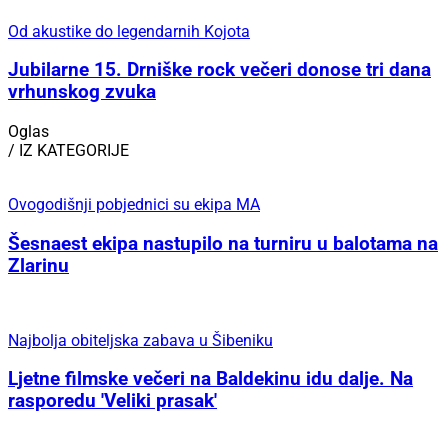
U srijedu, 12. kolovoza
XVIII. Burnumske ide u Eko kampusu „Krka“ u
Puljanima – dan posvećen rimskoj baštini,
gastronomiji i učenju kroz doživljaj
Za večeri bez žurbe