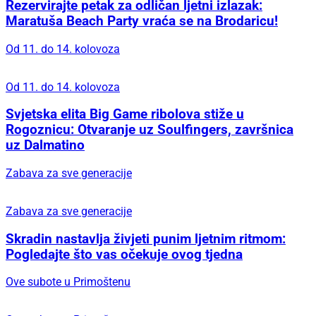
radionicama za djecu, filmom, panelom, prezentacijom i
degustacijom ribljih zalogaja, glazbenim kvizom, vođenim
razgledom, radionicama za odrasle te naposlijetku
koncertom.
32
Podijeli
H2LO festival
/ PROMO
U nedjelju, 16. kolovoza
U nedjelju, 16. kolovoza
Regata 'Za dušu i tilo' ponovno okuplja čuvare
pomorske baštine: U Betinu stiže i talijanska
delegacija iz Gaete!
Idealno vrijeme za promjene