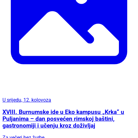
ŠibenikIN promo
09.03.2026 @ 12:15
FOTO Ako tražite posao u ugostiteljstvu i želite raditi u
pozitivnom i dinamičnom okruženju, stiže dobra vijest iz
Leonardo BBQ & More. Ovaj restoran u Bilicama zapošljava
konobare i nudi stalni radni odnos, a posebno su dobrodošli
komunikativni i motivirani kandidati koji vole rad s ljudima.
40
Podijeli
Leonardo BBQ and More
Leonardo konobar
Leonardo
zaposlenje