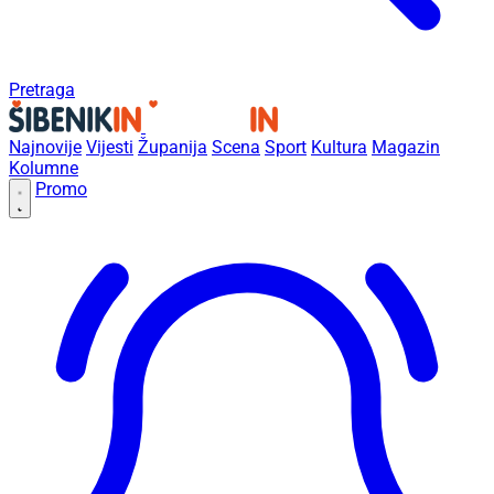
Pretraga
Najnovije
Vijesti
Županija
Scena
Sport
Kultura
Magazin
Kolumne
Promo