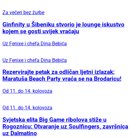
Idealno vrijeme za promjene
Iskoristite ljetne popuste u kolovozu i osvježite
svoj dom uz Hespo akcije
U srijedu, 12. kolovoza