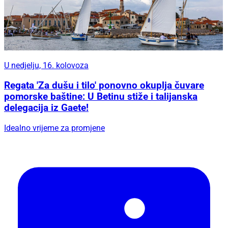
U nedjelju, 16. kolovoza
Regata 'Za dušu i tilo' ponovno okuplja čuvare
pomorske baštine: U Betinu stiže i talijanska
delegacija iz Gaete!
Idealno vrijeme za promjene