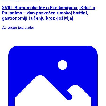
XVIII. Burnumske ide u Eko kampusu „Krka“ u
Puljanima – dan posvećen rimskoj baštini,
gastronomiji i učenju kroz doživljaj
Za večeri bez žurbe