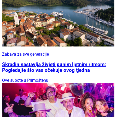
Zabava za sve generacije
Skradin nastavlja živjeti punim ljetnim ritmom:
Pogledajte što vas očekuje ovog tjedna
Ove subote u Primoštenu