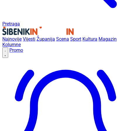
Pretraga
Najnovije
Vijesti
Županija
Scena
Sport
Kultura
Magazin
Kolumne
Promo