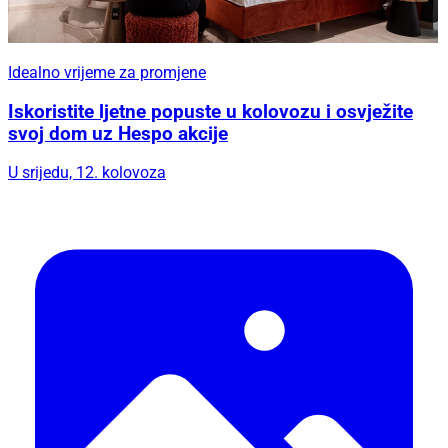
Idealno vrijeme za promjene
Iskoristite ljetne popuste u kolovozu i osvježite
svoj dom uz Hespo akcije
U srijedu, 12. kolovoza