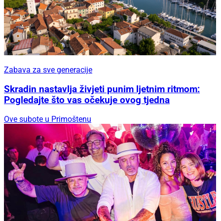
Zabava za sve generacije
Skradin nastavlja živjeti punim ljetnim ritmom:
Pogledajte što vas očekuje ovog tjedna
Ove subote u Primoštenu