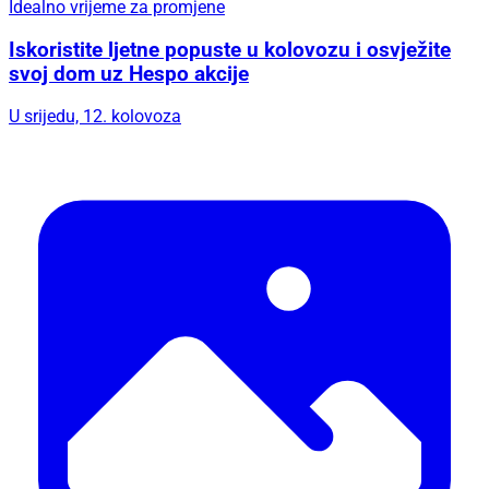
Idealno vrijeme za promjene
Iskoristite ljetne popuste u kolovozu i osvježite
svoj dom uz Hespo akcije
U srijedu, 12. kolovoza