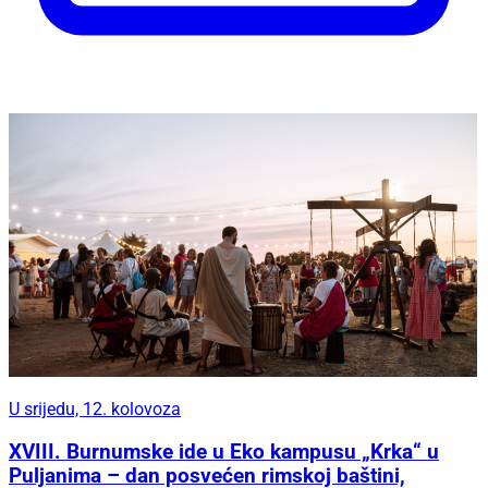
U srijedu, 12. kolovoza
XVIII. Burnumske ide u Eko kampusu „Krka“ u
Puljanima – dan posvećen rimskoj baštini,