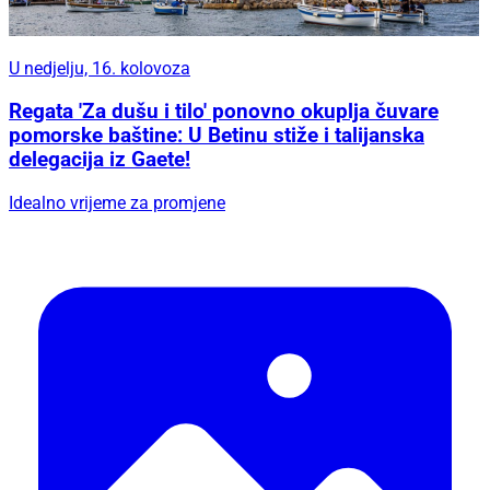
U nedjelju, 16. kolovoza
Regata 'Za dušu i tilo' ponovno okuplja čuvare
pomorske baštine: U Betinu stiže i talijanska
delegacija iz Gaete!
Idealno vrijeme za promjene