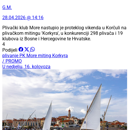
G.M.
28.04.2026 @ 14:16
Plivački klub More nastupio je proteklog vikenda u Korčuli na
plivačkom mitingu 'Korkyra', u konkurenciji 298 plivača i 19
klubova iz Bosne i Hercegovine te Hrvatske.
4
Podijeli
plivanje
PK More
miting Korkyra
/ PROMO
U nedjelju, 16. kolovoza