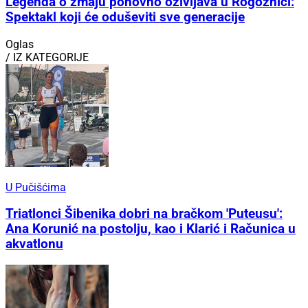
Legenda o zmaju ponovno oživljava u Rogoznici:
Spektakl koji će oduševiti sve generacije
Oglas
/ IZ KATEGORIJE
U Pučišćima
Triatlonci Šibenika dobri na bračkom 'Puteusu':
Ana Korunić na postolju, kao i Klarić i Računica u
akvatlonu