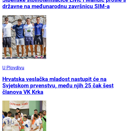
Šibenske stolnotenisačice Livić i Mandić prošle s
državne na međunarodnu završnicu SIM-a
U Plovdivu
Hrvatska veslačka mladost nastupit će na
Svjetskom prvenstvu, među njih 25 čak šest
članova VK Krka