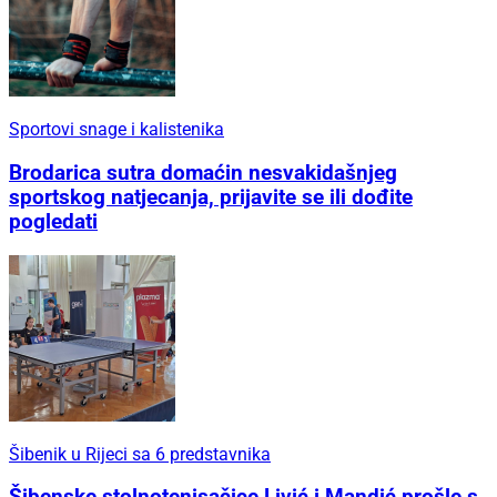
Sportovi snage i kalistenika
Brodarica sutra domaćin nesvakidašnjeg
sportskog natjecanja, prijavite se ili dođite
pogledati
Šibenik u Rijeci sa 6 predstavnika