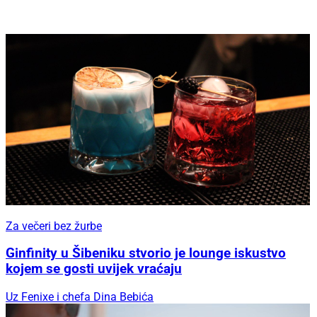
Za večeri bez žurbe
Ginfinity u Šibeniku stvorio je lounge iskustvo
kojem se gosti uvijek vraćaju
Uz Fenixe i chefa Dina Bebića