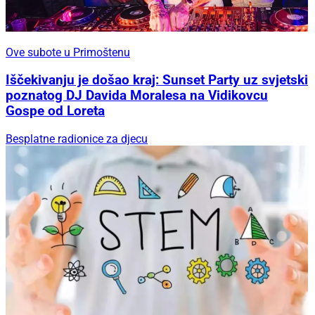
Ove subote u Primoštenu
Iščekivanju je došao kraj: Sunset Party uz svjetski
poznatog DJ Davida Moralesa na Vidikovcu
Gospe od Loreta
Besplatne radionice za djecu