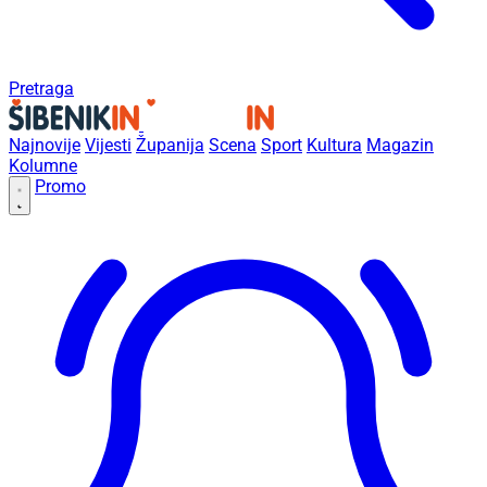
Pretraga
Najnovije
Vijesti
Županija
Scena
Sport
Kultura
Magazin
Kolumne
Promo