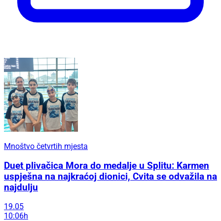
Mnoštvo četvrtih mjesta
Duet plivačica Mora do medalje u Splitu: Karmen
uspješna na najkraćoj dionici, Cvita se odvažila na
najdulju
19.05
10:06h