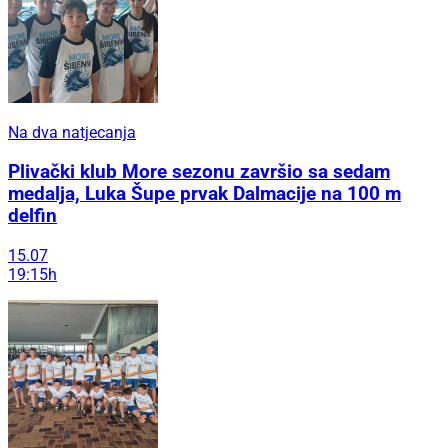
Na dva natjecanja
Plivački klub More sezonu završio sa sedam
medalja, Luka Šupe prvak Dalmacije na 100 m
delfin
15.07
19:15h