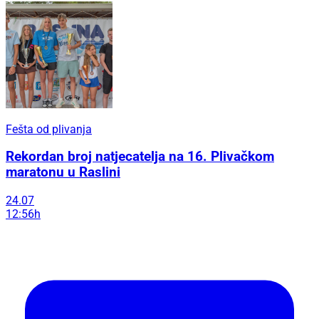
Fešta od plivanja
Rekordan broj natjecatelja na 16. Plivačkom
maratonu u Raslini
24.07
12:56h