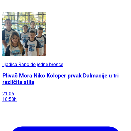
Iljadica Rapo do jedne bronce
Plivač Mora Niko Koloper prvak Dalmacije u tri
različita stila
21.06
18:58h