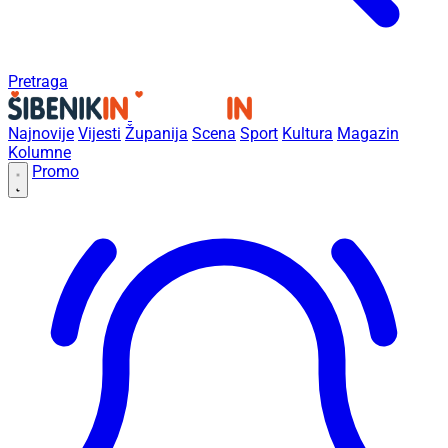
Pretraga
Najnovije
Vijesti
Županija
Scena
Sport
Kultura
Magazin
Kolumne
Promo