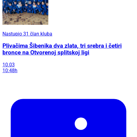
Nastupio 31 član kluba
Plivačima Šibenika dva zlata, tri srebra i četiri
bronce na Otvorenoj splitskoj ligi
10.03
10:48h