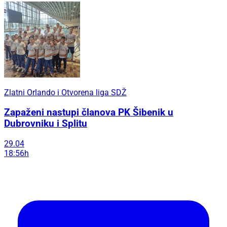
Zlatni Orlando i Otvorena liga SDŽ
Zapaženi nastupi članova PK Šibenik u
Dubrovniku i Splitu
29.04
18:56h