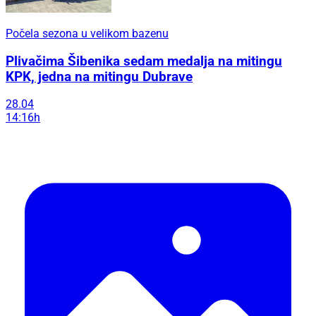
Počela sezona u velikom bazenu
Plivačima Šibenika sedam medalja na mitingu
KPK, jedna na mitingu Dubrave
28.04
14:16h