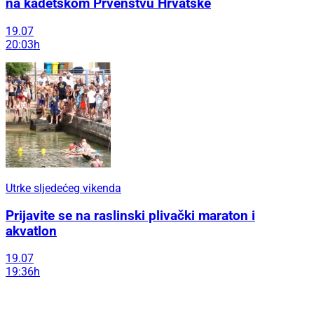
na kadetskom Prvenstvu Hrvatske
19.07
20:03h
Utrke sljedećeg vikenda
Prijavite se na raslinski plivački maraton i
akvatlon
19.07
19:36h