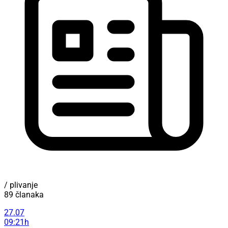
/ plivanje
89 članaka
27.07
09:21h