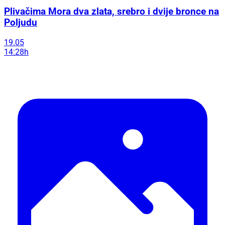
Plivačima Mora dva zlata, srebro i dvije bronce na
Poljudu
19.05
14:28h