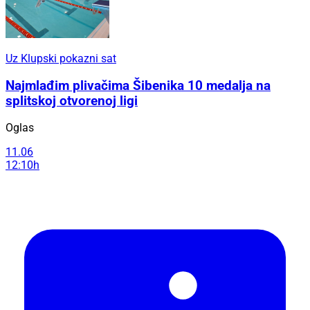
Uz Klupski pokazni sat
Najmlađim plivačima Šibenika 10 medalja na
splitskoj otvorenoj ligi
Oglas
11.06
12:10h