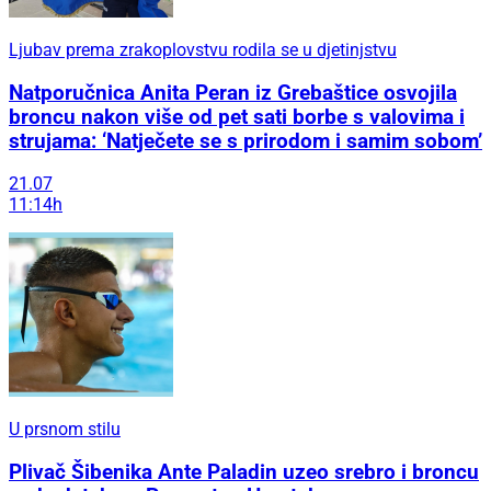
Ljubav prema zrakoplovstvu rodila se u djetinjstvu
Natporučnica Anita Peran iz Grebaštice osvojila
broncu nakon više od pet sati borbe s valovima i
strujama: ‘Natječete se s prirodom i samim sobom’
21.07
11:14h
U prsnom stilu
Plivač Šibenika Ante Paladin uzeo srebro i broncu