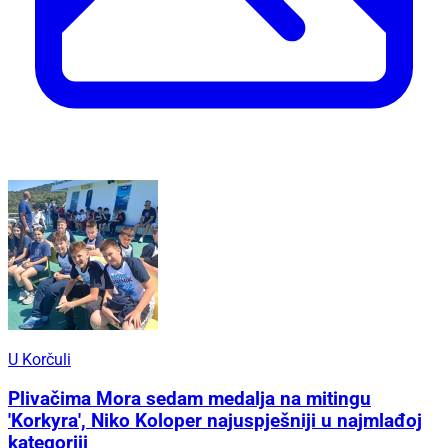
U Korčuli
Plivačima Mora sedam medalja na mitingu
'Korkyra', Niko Koloper najuspješniji u najmlađoj
kategoriji