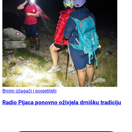
Brojni izlagači i posjetitelji
Radio Pijaca ponovno oživjela drnišku tradiciju