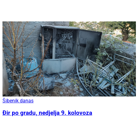
Šibenik danas
Đir po gradu, nedjelja 9. kolovoza