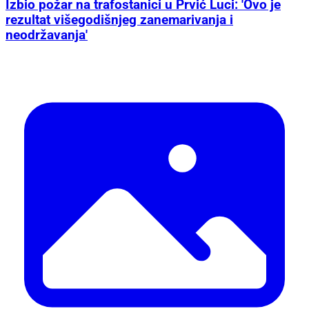
Izbio požar na trafostanici u Prvić Luci: 'Ovo je
rezultat višegodišnjeg zanemarivanja i
neodržavanja'