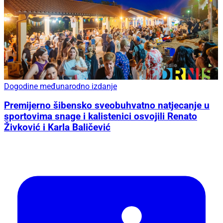
Dogodine međunarodno izdanje
Premijerno šibensko sveobuhvatno natjecanje u
sportovima snage i kalistenici osvojili Renato
Živković i Karla Baličević