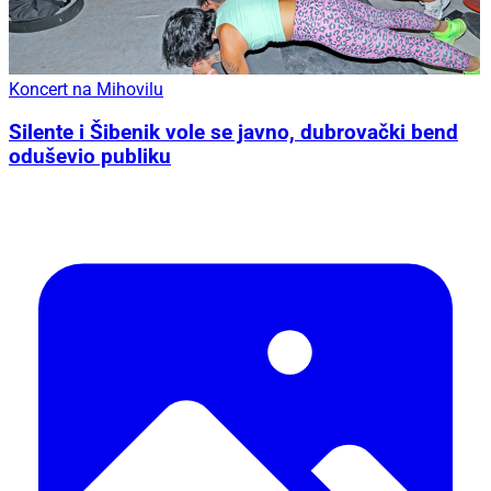
Koncert na Mihovilu
Silente i Šibenik vole se javno, dubrovački bend
oduševio publiku