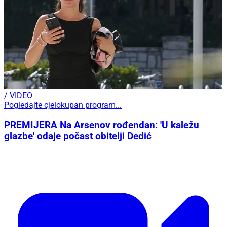
/ VIDEO
Pogledajte cjelokupan program...
PREMIJERA Na Arsenov rođendan: 'U kaležu
glazbe' odaje počast obitelji Dedić