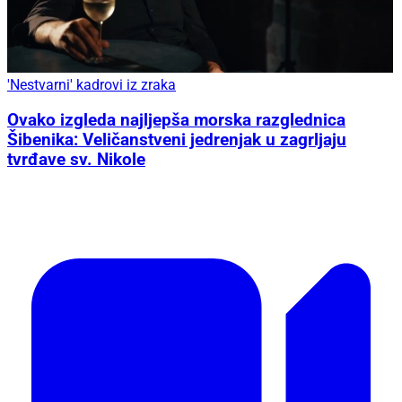
'Nestvarni' kadrovi iz zraka
Ovako izgleda najljepša morska razglednica
Šibenika: Veličanstveni jedrenjak u zagrljaju
tvrđave sv. Nikole