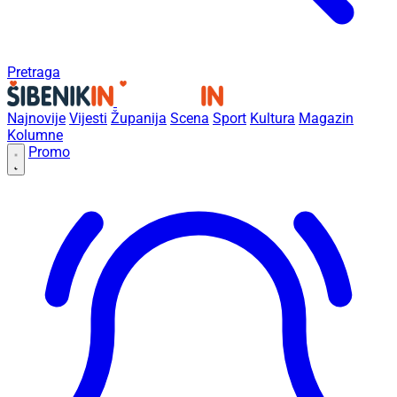
Pretraga
Najnovije
Vijesti
Županija
Scena
Sport
Kultura
Magazin
Kolumne
Promo