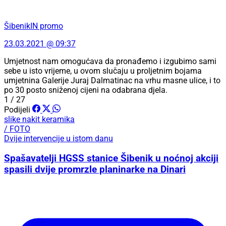
ŠibenikIN promo
23.03.2021 @ 09:37
Umjetnost nam omogućava da pronađemo i izgubimo sami
sebe u isto vrijeme, u ovom slučaju u proljetnim bojama
umjetnina Galerije Juraj Dalmatinac na vrhu masne ulice, i to
po 30 posto sniženoj cijeni na odabrana djela.
1 / 27
Podijeli
slike
nakit
keramika
/ FOTO
Dvije intervencije u istom danu
Spašavatelji HGSS stanice Šibenik u noćnoj akciji
spasili dvije promrzle planinarke na Dinari