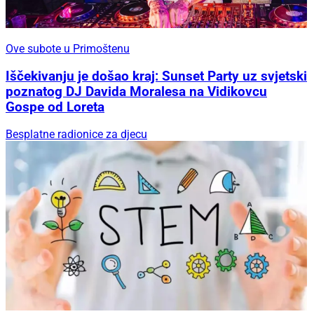
Ove subote u Primoštenu
Iščekivanju je došao kraj: Sunset Party uz svjetski
poznatog DJ Davida Moralesa na Vidikovcu
Gospe od Loreta
Besplatne radionice za djecu