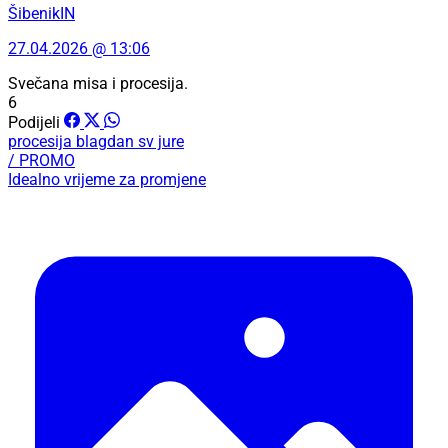
ŠibenikIN
27.04.2026 @ 13:06
Svečana misa i procesija.
6
Podijeli
procesija
blagdan
sv jure
/ PROMO
Idealno vrijeme za promjene