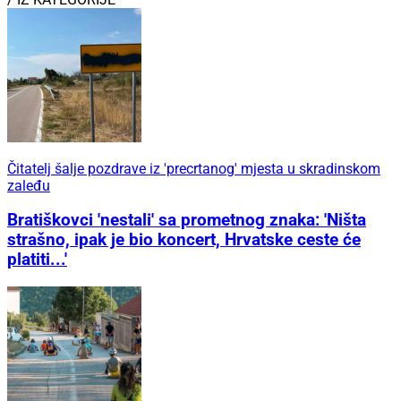
Čitatelj šalje pozdrave iz 'precrtanog' mjesta u skradinskom
zaleđu
Bratiškovci 'nestali' sa prometnog znaka: 'Ništa
strašno, ipak je bio koncert, Hrvatske ceste će
platiti...'