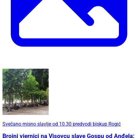
Svečano misno slavlje od 10.30 predvodi biskup Rogić
Brojni vjernici na Visovcu slave Gospu od Anđela: