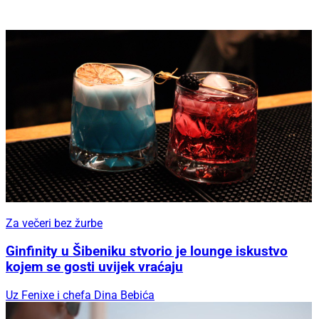
Za večeri bez žurbe
Ginfinity u Šibeniku stvorio je lounge iskustvo
kojem se gosti uvijek vraćaju
Uz Fenixe i chefa Dina Bebića