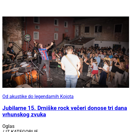
Od akustike do legendarnih Kojota
Jubilarne 15. Drniške rock večeri donose tri dana
vrhunskog zvuka
Oglas
/ IZ KATEGORIJE