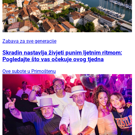
Zabava za sve generacije
Skradin nastavlja živjeti punim ljetnim ritmom:
Pogledajte što vas očekuje ovog tjedna
Ove subote u Primoštenu