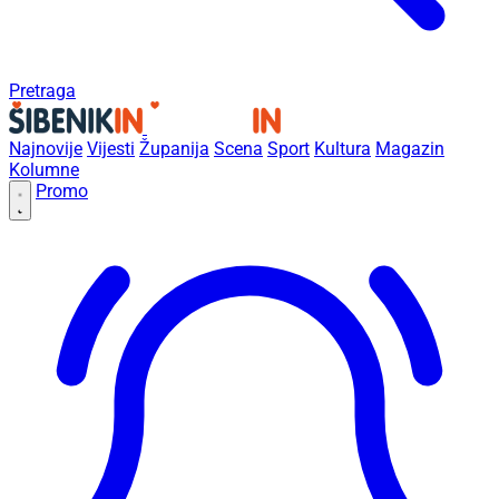
Pretraga
Najnovije
Vijesti
Županija
Scena
Sport
Kultura
Magazin
Kolumne
Promo