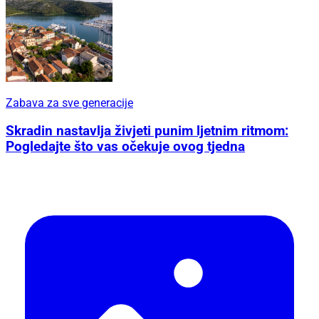
Zabava za sve generacije
Skradin nastavlja živjeti punim ljetnim ritmom:
Pogledajte što vas očekuje ovog tjedna