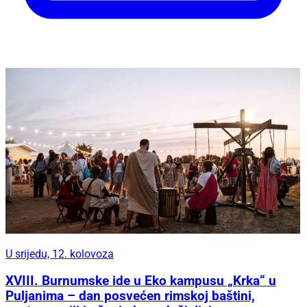
U srijedu, 12. kolovoza
XVIII. Burnumske ide u Eko kampusu „Krka“ u
Puljanima – dan posvećen rimskoj baštini,