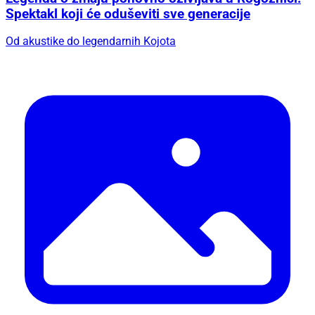
Spektakl koji će oduševiti sve generacije
Od akustike do legendarnih Kojota