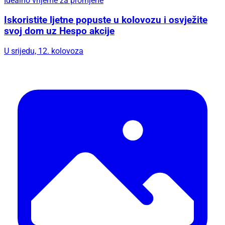
Idealno vrijeme za promjene
Iskoristite ljetne popuste u kolovozu i osvježite
svoj dom uz Hespo akcije
U srijedu, 12. kolovoza