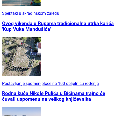
Spektakl u skradinskom zaleđu
Ovog vikenda u Rupama tradicionalna utrka karića
'Kup Vuka Mandušića'
Postavljanje spomen-ploče na 100 obljetnicu rođenja
Rodna kuća Nikole Pulića u Bićinama trajno će
čuvati uspomenu na velikog književnika