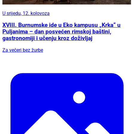
U srijedu, 12. kolovoza
XVIII. Burnumske ide u Eko kampusu „Krka“ u
Puljanima – dan posvećen rimskoj baštini,
gastronomiji i učenju kroz doživljaj
Za večeri bez žurbe