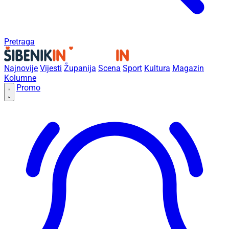
Pretraga
Najnovije
Vijesti
Županija
Scena
Sport
Kultura
Magazin
Kolumne
Promo