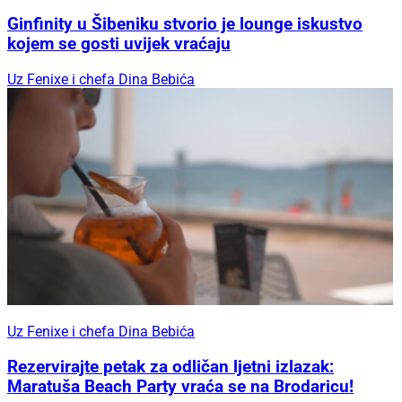
Ginfinity u Šibeniku stvorio je lounge iskustvo
kojem se gosti uvijek vraćaju
Uz Fenixe i chefa Dina Bebića
Uz Fenixe i chefa Dina Bebića
Rezervirajte petak za odličan ljetni izlazak:
Maratuša Beach Party vraća se na Brodaricu!