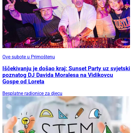
Ove subote u Primoštenu
Iščekivanju je došao kraj: Sunset Party uz svjetski
poznatog DJ Davida Moralesa na Vidikovcu
Gospe od Loreta
Besplatne radionice za djecu