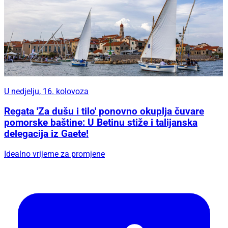
U nedjelju, 16. kolovoza
Regata 'Za dušu i tilo' ponovno okuplja čuvare
pomorske baštine: U Betinu stiže i talijanska
delegacija iz Gaete!
Idealno vrijeme za promjene