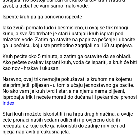
život, a trebat će vam samo malo vode.
Isperite kruh pa ga ponovno ispecite
Iako zvuči pomalo ludo i besmisleno, u ovaj se trik mnogi
kunu, a sve što trebate je stari i ustajali kruh isprati pod
mlazom vode. Zatim ga stavite na papir za pečenje i ubacite
ga u pećnicu, koju ste prethodno zagrijali na 160 stupnjeva.
Kruh pecite oko 5 minuta, a zatim ga ostavite da se ohladi.
Ako pečete ovakav isprani kruh, voda će ispariti, a kruh će biti
kao nov - hrskav i ukusan.
Naravno, ovaj trik nemojte pokušavati s kruhom na kojemu
ste primijetili plijesan - u tom slučaju jednostavno ga bacite.
No ako vam je kruh tvrd i star, a na njemu nema plijesni,
isprobajte trik i nećete morati do dućana ili pekarnice, prenosi
Index
.
Stari kruh možete iskoristiti i na hrpu drugih načina, a ovdje
ćete pronaći naših sedam odličnih i provjereno dobrih
recepata uz koje ćete ga iskoristiti do zadnje mrvice i od
njega napraviti preukusna jela.