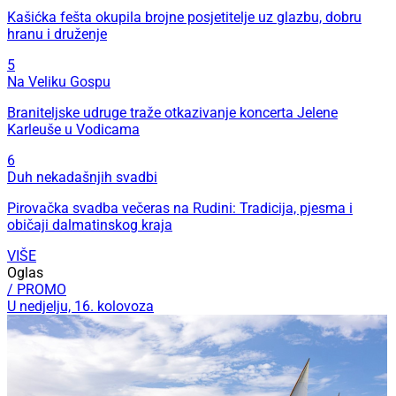
Kašićka fešta okupila brojne posjetitelje uz glazbu, dobru
hranu i druženje
5
Na Veliku Gospu
Braniteljske udruge traže otkazivanje koncerta Jelene
Karleuše u Vodicama
6
Duh nekadašnjih svadbi
Pirovačka svadba večeras na Rudini: Tradicija, pjesma i
običaji dalmatinskog kraja
VIŠE
Oglas
/ PROMO
U nedjelju, 16. kolovoza