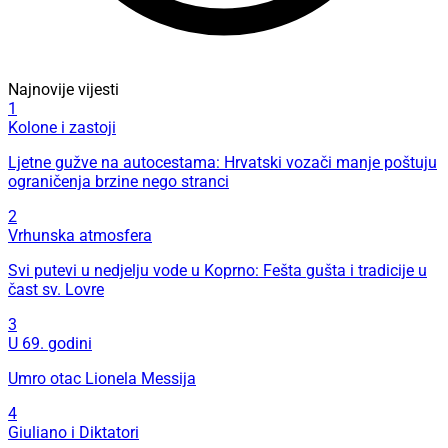
Najnovije vijesti
1
Kolone i zastoji
Ljetne gužve na autocestama: Hrvatski vozači manje poštuju
ograničenja brzine nego stranci
2
Vrhunska atmosfera
Svi putevi u nedjelju vode u Koprno: Fešta gušta i tradicije u
čast sv. Lovre
3
U 69. godini
Umro otac Lionela Messija
4
Giuliano i Diktatori