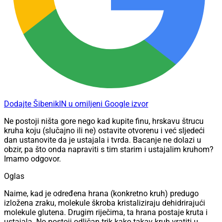
Dodajte ŠibenikIN u omiljeni Google izvor
Ne postoji ništa gore nego kad kupite finu, hrskavu štrucu
kruha koju (slučajno ili ne) ostavite otvorenu i već sljedeći
dan ustanovite da je ustajala i tvrda. Bacanje ne dolazi u
obzir, pa što onda napraviti s tim starim i ustajalim kruhom?
Imamo odgovor.
Oglas
Naime, kad je određena hrana (konkretno kruh) predugo
izložena zraku, molekule škroba kristaliziraju dehidrirajući
molekule glutena. Drugim riječima, ta hrana postaje kruta i
ustajala. No postoji odličan trik kako takav kruh vratiti u