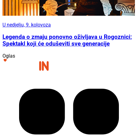
U nedjelju, 9. kolovoza
Legenda o zmaju ponovno oživljava u Rogoznici:
Spektakl koji će oduševiti sve generacije
Oglas