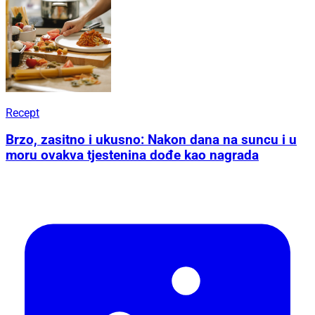
Recept
Brzo, zasitno i ukusno: Nakon dana na suncu i u
moru ovakva tjestenina dođe kao nagrada