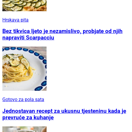
Hrskava pita
Bez tikvica ljeto je nezamislivo, probjate od njih
napraviti Scarpacciu
Gotovo za pola sata
Jednostavan recept za ukusnu tjesteninu kada je
prevruće za kuhanje