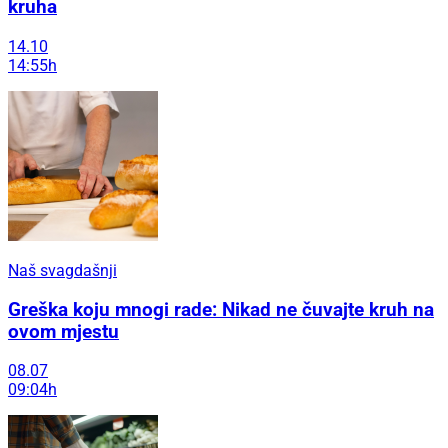
kruha
14.10
14:55h
Naš svagdašnji
Greška koju mnogi rade: Nikad ne čuvajte kruh na
ovom mjestu
08.07
09:04h