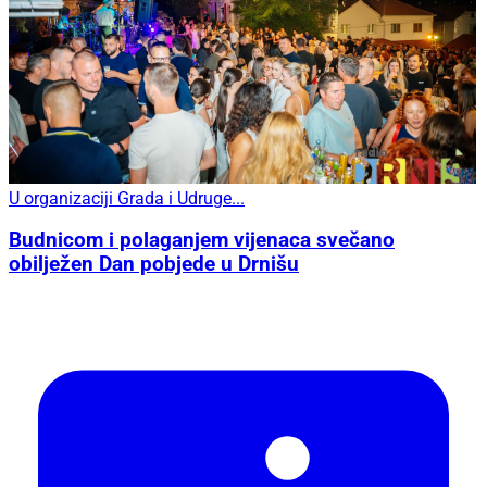
U organizaciji Grada i Udruge...
Budnicom i polaganjem vijenaca svečano
obilježen Dan pobjede u Drnišu