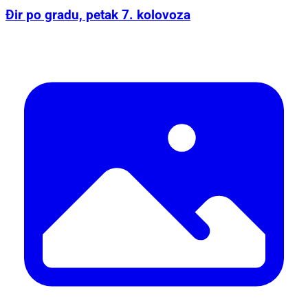
Đir po gradu, petak 7. kolovoza