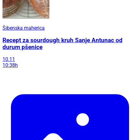
Šibenska maherica
Recept za sourdough kruh Sanje Antunac od
durum pšenice
10.11
10:38h