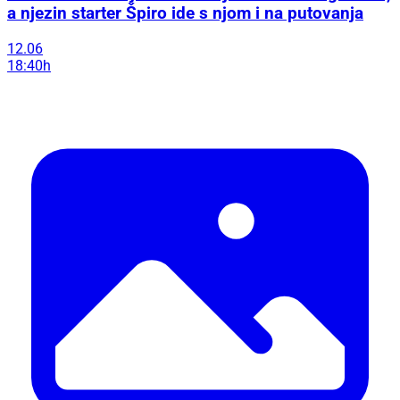
a njezin starter Špiro ide s njom i na putovanja
12.06
18:40h