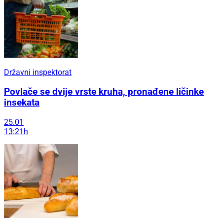
Državni inspektorat
Povlače se dvije vrste kruha, pronađene ličinke
insekata
25.01
13:21h