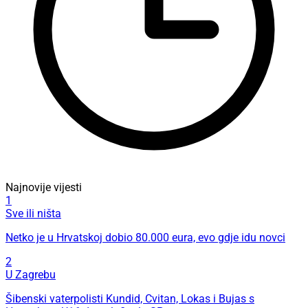
Najnovije vijesti
1
Sve ili ništa
Netko je u Hrvatskoj dobio 80.000 eura, evo gdje idu novci
2
U Zagrebu
Šibenski vaterpolisti Kundid, Cvitan, Lokas i Bujas s