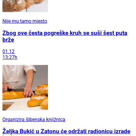
Nije mu tamo mjesto
Zbog ove česta pogreške kruh se suši šest puta
brže
01.12
13:27h
Organizira šibenska knjižnica
Željka Bukić u Zatonu će održati radionicu izrade