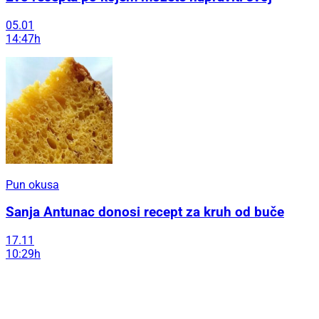
05.01
14:47h
Pun okusa
Sanja Antunac donosi recept za kruh od buče
17.11
10:29h