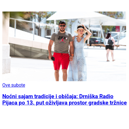
Ove subote
Noćni sajam tradicije i običaja: Drniška Radio
Pijaca po 13. put oživljava prostor gradske tržnice