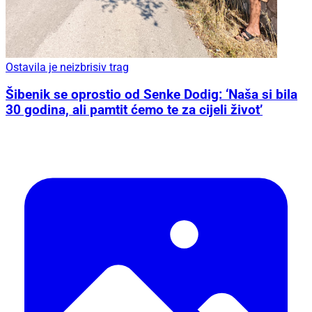
Ostavila je neizbrisiv trag
Šibenik se oprostio od Senke Dodig: ‘Naša si bila
30 godina, ali pamtit ćemo te za cijeli život’