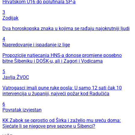
Hrvatskom U16 do polufinala SP-a
3
Zodijak
Dva horoskopska znaka u kojima se rađaju najokrutniji ljudi
4
Napredovanje i ispadanje iz lige
Propozicije natjecanja HNS-a donose promjene posebno
bitne Šibeniku i DOŠK-u, ali i Zagori i Vodicama
5
Javlja ŽVOC
Vatrogasci imali pune ruke posla: U samo 12 sati čak 10
intervencija u županiji, najveći požar kod Radučića
6
Povratak izvjestan
KK Zabok se oprostio od Širka i zaželio mu sreću doma:
Sjećate li se njegove prve sezone u Šibenci?