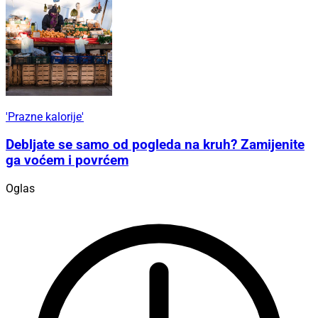
'Prazne kalorije'
Debljate se samo od pogleda na kruh? Zamijenite
ga voćem i povrćem
Oglas