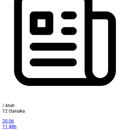
/ kruh
12 članaka
20.06
11:48h