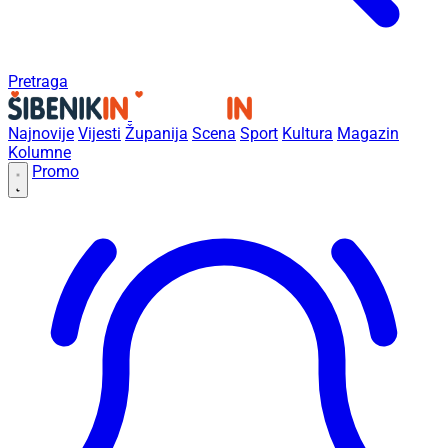
Pretraga
Najnovije
Vijesti
Županija
Scena
Sport
Kultura
Magazin
Kolumne
Promo