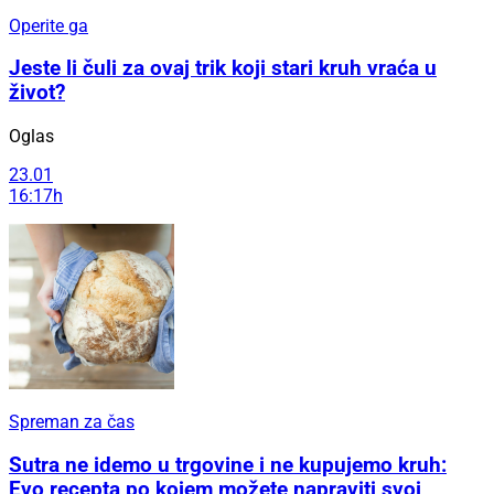
Operite ga
Jeste li čuli za ovaj trik koji stari kruh vraća u
život?
Oglas
23.01
16:17h
Spreman za čas
Sutra ne idemo u trgovine i ne kupujemo kruh:
Evo recepta po kojem možete napraviti svoj