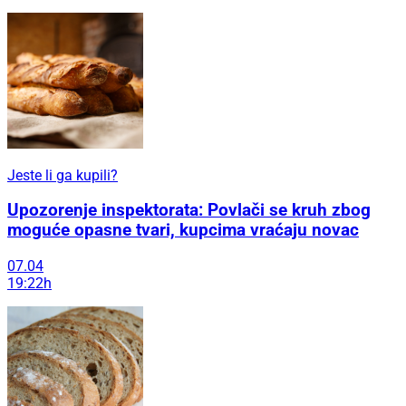
Jeste li ga kupili?
Upozorenje inspektorata: Povlači se kruh zbog
moguće opasne tvari, kupcima vraćaju novac
07.04
19:22h