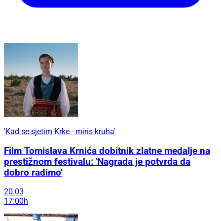
'Kad se sjetim Krke - miris kruha'
Film Tomislava Krnića dobitnik zlatne medalje na
prestižnom festivalu: 'Nagrada je potvrda da
dobro radimo'
20.03
17:00h