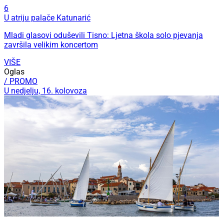
6
U atriju palače Katunarić
Mladi glasovi oduševili Tisno: Ljetna škola solo pjevanja
završila velikim koncertom
VIŠE
Oglas
/ PROMO
U nedjelju, 16. kolovoza