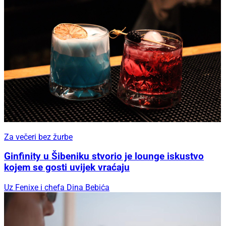
Za večeri bez žurbe
Ginfinity u Šibeniku stvorio je lounge iskustvo
kojem se gosti uvijek vraćaju
Uz Fenixe i chefa Dina Bebića