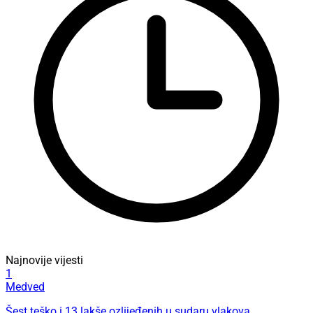
Najnovije vijesti
1
Medved
Šest teško i 13 lakše ozlijeđenih u sudaru vlakova