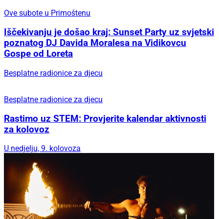
Ove subote u Primoštenu
Iščekivanju je došao kraj: Sunset Party uz svjetski
poznatog DJ Davida Moralesa na Vidikovcu
Gospe od Loreta
Besplatne radionice za djecu
Besplatne radionice za djecu
Rastimo uz STEM: Provjerite kalendar aktivnosti
za kolovoz
U nedjelju, 9. kolovoza