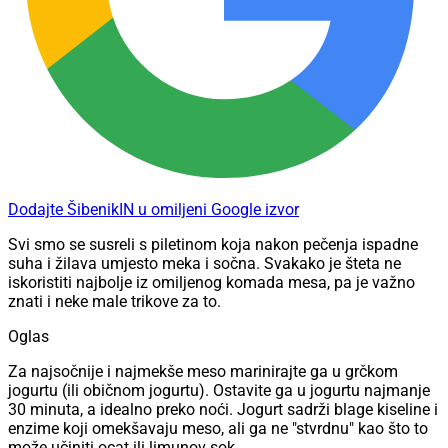
Dodajte ŠibenikIN u omiljeni Google izvor
Svi smo se susreli s piletinom koja nakon pečenja ispadne
suha i žilava umjesto meka i sočna. Svakako je šteta ne
iskoristiti najbolje iz omiljenog komada mesa, pa je važno
znati i neke male trikove za to.
Oglas
Za najsočnije i najmekše meso marinirajte ga u grčkom
jogurtu (ili običnom jogurtu). Ostavite ga u jogurtu najmanje
30 minuta, a idealno preko noći. Jogurt sadrži blage kiseline i
enzime koji omekšavaju meso, ali ga ne "stvrdnu" kao što to
može učiniti ocat ili limunov sok.