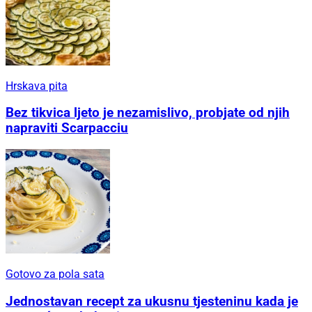
Hrskava pita
Bez tikvica ljeto je nezamislivo, probjate od njih
napraviti Scarpacciu
Gotovo za pola sata
Jednostavan recept za ukusnu tjesteninu kada je