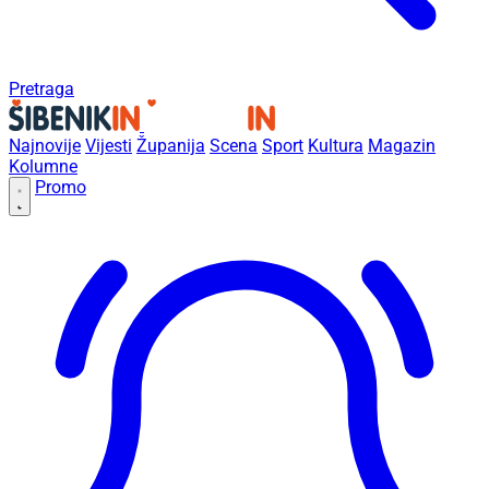
Pretraga
Najnovije
Vijesti
Županija
Scena
Sport
Kultura
Magazin
Kolumne
Promo