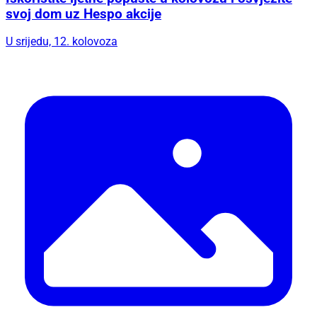
svoj dom uz Hespo akcije
U srijedu, 12. kolovoza