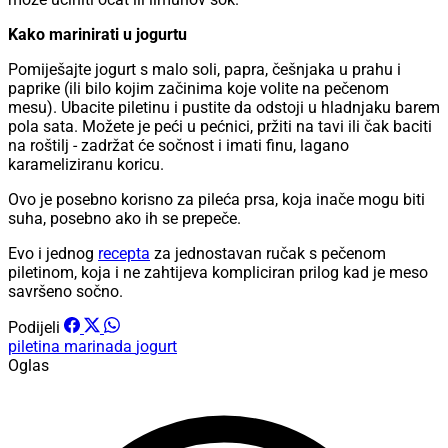
Kako marinirati u jogurtu
Pomiješajte jogurt s malo soli, papra, češnjaka u prahu i
paprike (ili bilo kojim začinima koje volite na pečenom
mesu). Ubacite piletinu i pustite da odstoji u hladnjaku barem
pola sata. Možete je peći u pećnici, pržiti na tavi ili čak baciti
na roštilj - zadržat će sočnost i imati finu, lagano
karameliziranu koricu.
Ovo je posebno korisno za pileća prsa, koja inače mogu biti
suha, posebno ako ih se prepeče.
Evo i jednog
recepta
za jednostavan ručak s pečenom
piletinom, koja i ne zahtijeva kompliciran prilog kad je meso
savršeno sočno.
Podijeli
piletina
marinada
jogurt
Oglas