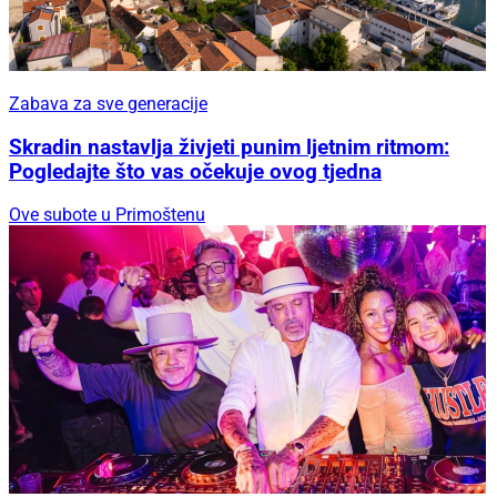
Zabava za sve generacije
Skradin nastavlja živjeti punim ljetnim ritmom:
Pogledajte što vas očekuje ovog tjedna
Ove subote u Primoštenu