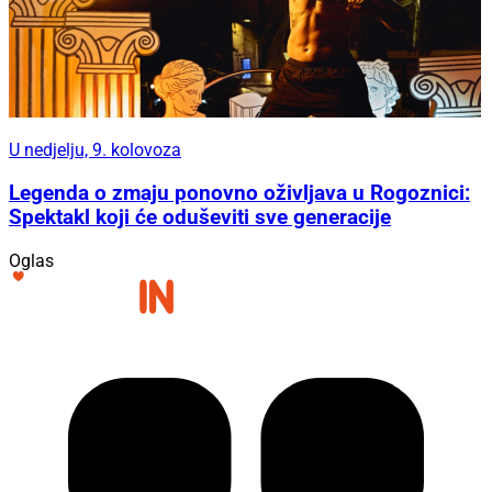
U nedjelju, 9. kolovoza
Legenda o zmaju ponovno oživljava u Rogoznici:
Spektakl koji će oduševiti sve generacije
Oglas