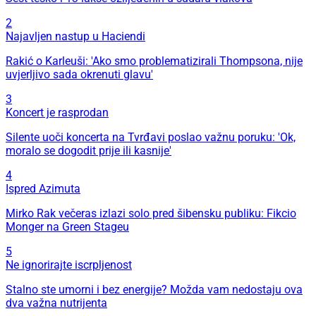
2
Najavljen nastup u Haciendi
Rakić o Karleuši: 'Ako smo problematizirali Thompsona, nije
uvjerljivo sada okrenuti glavu'
3
Koncert je rasprodan
Silente uoči koncerta na Tvrđavi poslao važnu poruku: 'Ok,
moralo se dogodit prije ili kasnije'
4
Ispred Azimuta
Mirko Rak večeras izlazi solo pred šibensku publiku: Fikcio
Monger na Green Stageu
5
Ne ignorirajte iscrpljenost
Stalno ste umorni i bez energije? Možda vam nedostaju ova
dva važna nutrijenta