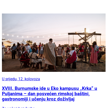
U srijedu, 12. kolovoza
XVIII. Burnumske ide u Eko kampusu „Krka“ u
Puljanima – dan posvećen rimskoj baštini,
gastronomiji i učenju kroz doživljaj