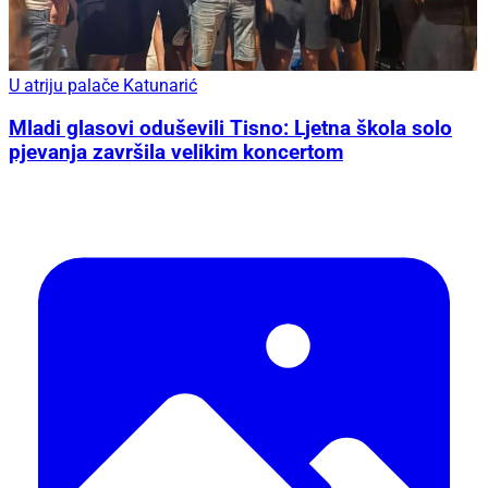
U atriju palače Katunarić
Mladi glasovi oduševili Tisno: Ljetna škola solo
pjevanja završila velikim koncertom