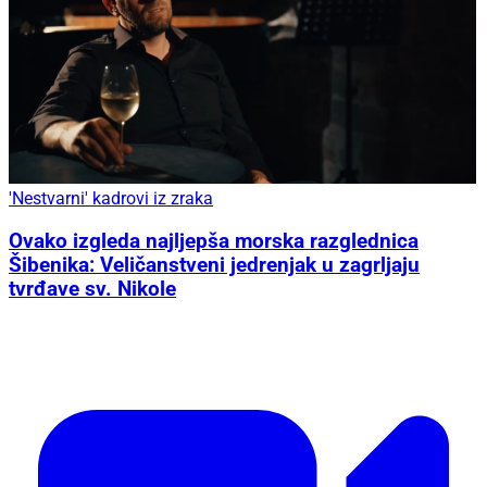
'Nestvarni' kadrovi iz zraka
Ovako izgleda najljepša morska razglednica
Šibenika: Veličanstveni jedrenjak u zagrljaju
tvrđave sv. Nikole