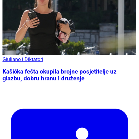
Giuliano i Diktatori
Kašićka fešta okupila brojne posjetitelje uz
glazbu, dobru hranu i druženje