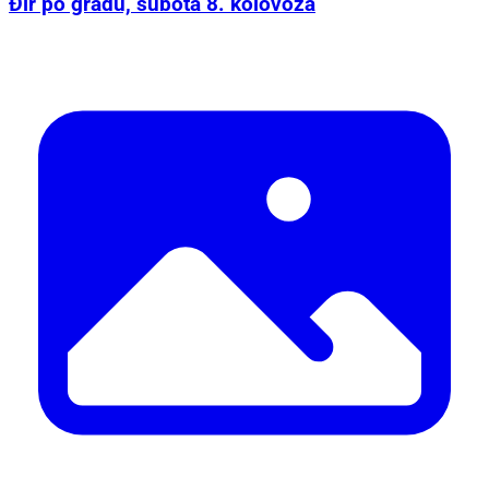
Đir po gradu, subota 8. kolovoza