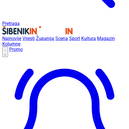
Pretraga
Najnovije
Vijesti
Županija
Scena
Sport
Kultura
Magazin
Kolumne
Promo