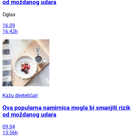
od moždanog udara
Oglas
16.09
16:42h
Kažu dijetetičari
Ova popularna namirnica mogla bi smanjiti rizik
od moždanog udara
09.04
15:56h