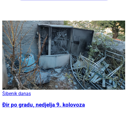
Šibenik danas
Đir po gradu, nedjelja 9. kolovoza