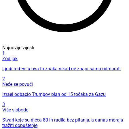
Najnovije vijesti
1
Zodijak
Ljudi rođeni u ova tri znaka nikad ne znaju samo odmarati
2
Neće se povući
Izrael odbacio Trumpov plan od 15 točaka za Gazu
3
Više slobode
Stvari koje su djeca 80-ih radila bez pitanja, a danas moraju
tražiti dopuštenje