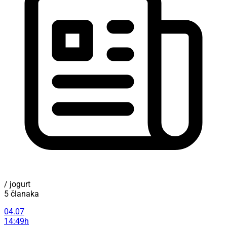
/ jogurt
5 članaka
04.07
14:49h