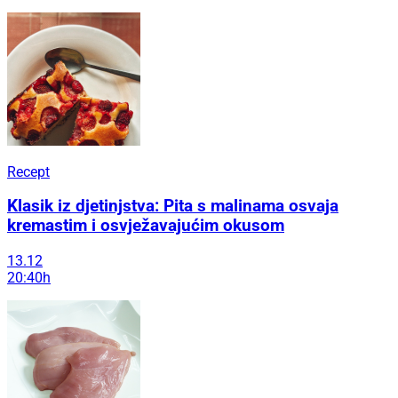
Recept
Klasik iz djetinjstva: Pita s malinama osvaja
kremastim i osvježavajućim okusom
13.12
20:40h