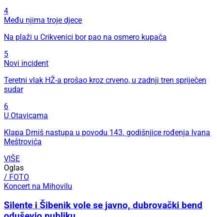
4
Među njima troje djece
Na plaži u Crikvenici bor pao na osmero kupača
5
Novi incident
Teretni vlak HŽ-a prošao kroz crveno, u zadnji tren spriječen
sudar
6
U Otavicama
Klapa Drniš nastupa u povodu 143. godišnjice rođenja Ivana
Meštrovića
VIŠE
Oglas
/ FOTO
Koncert na Mihovilu
Silente i Šibenik vole se javno, dubrovački bend
oduševio publiku