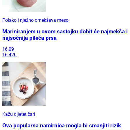
Polako i nježno omekšava meso
Mariniranjem u ovom sastojku dobit će najmekša i
najsočnija pileća prsa
16.09
16:42h
Kažu dijetetičari
Ova popularna namirnica mogla bi smanjiti rizik