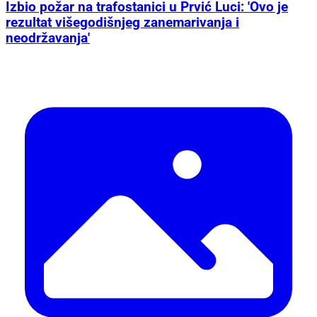
Izbio požar na trafostanici u Prvić Luci: 'Ovo je
rezultat višegodišnjeg zanemarivanja i
neodržavanja'