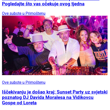
Pogledajte što vas očekuje ovog tjedna
Ove subote u Primoštenu
Ove subote u Primoštenu
Iščekivanju je došao kraj: Sunset Party uz svjetski
poznatog DJ Davida Moralesa na Vidikovcu
Gospe od Loreta