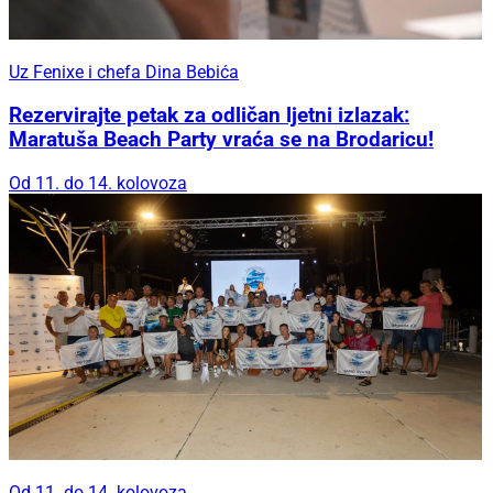
Uz Fenixe i chefa Dina Bebića
Rezervirajte petak za odličan ljetni izlazak:
Maratuša Beach Party vraća se na Brodaricu!
Od 11. do 14. kolovoza
Od 11. do 14. kolovoza