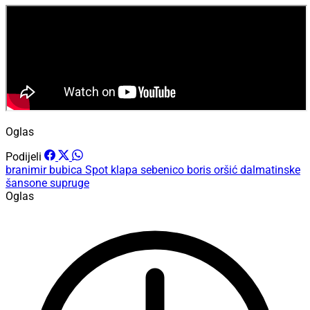
Oglas
Podijeli
branimir bubica
Spot
klapa sebenico
boris oršić
dalmatinske
šansone
supruge
Oglas