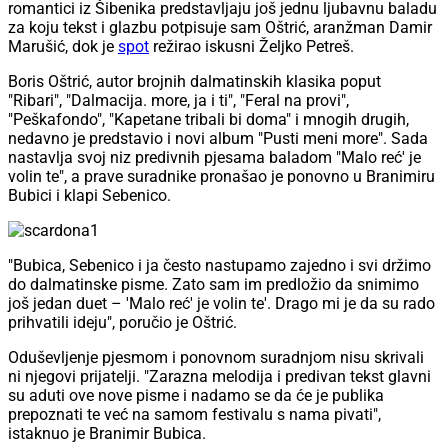
romantici iz Šibenika predstavljaju još jednu ljubavnu baladu
za koju tekst i glazbu potpisuje sam Oštrić, aranžman Damir
Marušić, dok je
spot
režirao iskusni Željko Petreš.
Boris Oštrić, autor brojnih dalmatinskih klasika poput
"Ribari", "Dalmacija. more, ja i ti", "Feral na provi",
"Peškafondo", "Kapetane tribali bi doma" i mnogih drugih,
nedavno je predstavio i novi album "Pusti meni more". Sada
nastavlja svoj niz predivnih pjesama baladom "Malo reć' je
volin te", a prave suradnike pronašao je ponovno u Branimiru
Bubici i klapi Sebenico.
"Bubica, Sebenico i ja često nastupamo zajedno i svi držimo
do dalmatinske pisme. Zato sam im predložio da snimimo
još jedan duet – 'Malo reć' je volin te'. Drago mi je da su rado
prihvatili ideju", poručio je Oštrić.
Oduševljenje pjesmom i ponovnom suradnjom nisu skrivali
ni njegovi prijatelji. "Zarazna melodija i predivan tekst glavni
su aduti ove nove pisme i nadamo se da će je publika
prepoznati te već na samom festivalu s nama pivati",
istaknuo je Branimir Bubica.