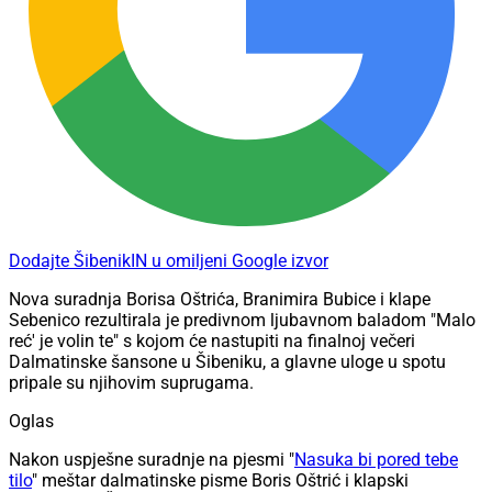
Dodajte ŠibenikIN u omiljeni Google izvor
Nova suradnja Borisa Oštrića, Branimira Bubice i klape
Sebenico rezultirala je predivnom ljubavnom baladom "Malo
reć' je volin te" s kojom će nastupiti na finalnoj večeri
Dalmatinske šansone u Šibeniku, a glavne uloge u spotu
pripale su njihovim suprugama.
Oglas
Nakon uspješne suradnje na pjesmi "
Nasuka bi pored tebe
tilo
" meštar dalmatinske pisme Boris Oštrić i klapski