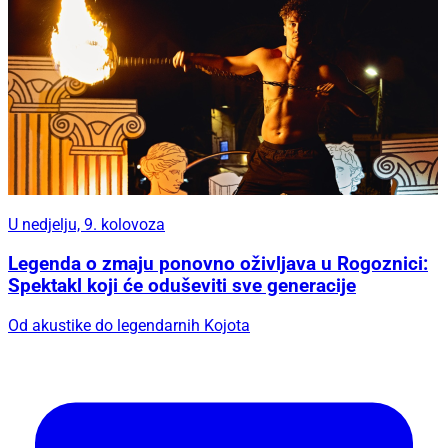
U nedjelju, 9. kolovoza
Legenda o zmaju ponovno oživljava u Rogoznici:
Spektakl koji će oduševiti sve generacije
Od akustike do legendarnih Kojota