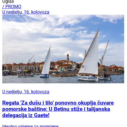
Oglas
/ PROMO
U nedjelju, 16. kolovoza
U nedjelju, 16. kolovoza
Regata 'Za dušu i tilo' ponovno okuplja čuvare
pomorske baštine: U Betinu stiže i talijanska
delegacija iz Gaete!
Idealno vrijeme za promjene