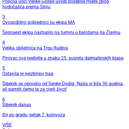
Policija uoči Velike Gospe uvodi posebne mjere zbog
hodočašća prema Sinju
3
Ovogodišnji pobjednici su ekipa MA
Šesnaest ekipa nastupilo na turniru u balotama na Zlarinu
4
Velika obljetnica na Trgu Rudina
Pirovac ove nedjelje u znaku 25. susreta dalmatinskih klapa
5
Ostavila je neizbrisiv trag
Šibenik se oprostio od Senke Dodig: ‘Naša si bila 30 godina,
ali pamtit ćemo te za cijeli život’
6
Šibenik danas
Đir po gradu, petak 7. kolovoza
VIŠE