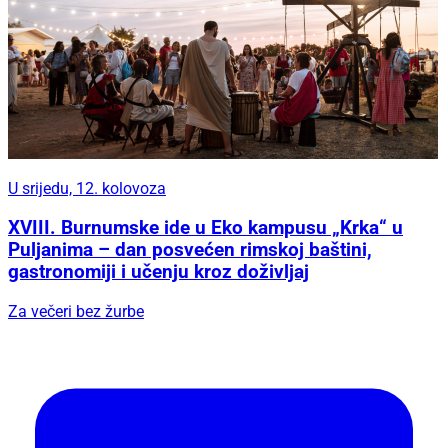
U srijedu, 12. kolovoza
XVIII. Burnumske ide u Eko kampusu „Krka“ u
Puljanima – dan posvećen rimskoj baštini,
gastronomiji i učenju kroz doživljaj
Za večeri bez žurbe