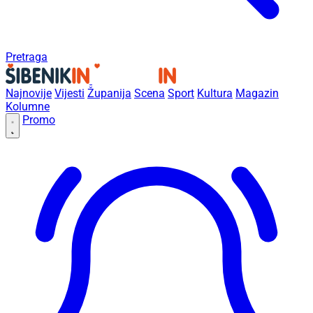
Pretraga
Najnovije
Vijesti
Županija
Scena
Sport
Kultura
Magazin
Kolumne
Promo