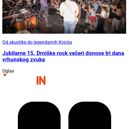
Od akustike do legendarnih Kojota
Jubilarne 15. Drniške rock večeri donose tri dana
vrhunskog zvuka
Oglas