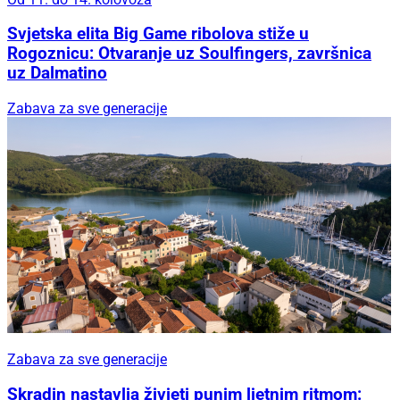
Svjetska elita Big Game ribolova stiže u
Rogoznicu: Otvaranje uz Soulfingers, završnica
uz Dalmatino
Zabava za sve generacije
Zabava za sve generacije
Skradin nastavlja živjeti punim ljetnim ritmom: