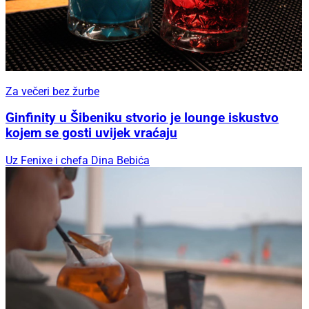
Za večeri bez žurbe
Ginfinity u Šibeniku stvorio je lounge iskustvo
kojem se gosti uvijek vraćaju
Uz Fenixe i chefa Dina Bebića