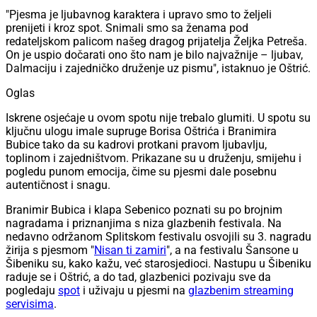
"Pjesma je ljubavnog karaktera i upravo smo to željeli
prenijeti i kroz spot. Snimali smo sa ženama pod
redateljskom palicom našeg dragog prijatelja Željka Petreša.
On je uspio dočarati ono što nam je bilo najvažnije – ljubav,
Dalmaciju i zajedničko druženje uz pismu", istaknuo je Oštrić.
Oglas
Iskrene osjećaje u ovom spotu nije trebalo glumiti. U spotu su
ključnu ulogu imale supruge Borisa Oštrića i Branimira
Bubice tako da su kadrovi protkani pravom ljubavlju,
toplinom i zajedništvom. Prikazane su u druženju, smijehu i
pogledu punom emocija, čime su pjesmi dale posebnu
autentičnost i snagu.
Branimir Bubica i klapa Sebenico poznati su po brojnim
nagradama i priznanjima s niza glazbenih festivala. Na
nedavno održanom Splitskom festivalu osvojili su 3. nagradu
žirija s pjesmom "
Nisan ti zamiri
", a na festivalu Šansone u
Šibeniku su, kako kažu, već starosjedioci. Nastupu u Šibeniku
raduje se i Oštrić, a do tad, glazbenici pozivaju sve da
pogledaju
spot
i uživaju u pjesmi na
glazbenim streaming
servisima
.