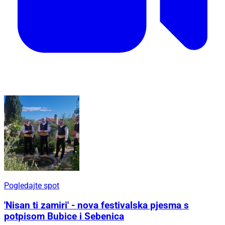
Pogledajte spot
'Nisan ti zamiri' - nova festivalska pjesma s
potpisom Bubice i Sebenica