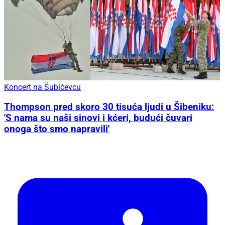
Koncert na Šubićevcu
Thompson pred skoro 30 tisuća ljudi u Šibeniku:
'S nama su naši sinovi i kćeri, budući čuvari
onoga što smo napravili'