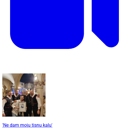
'Ne dam moju tisnu kalu'