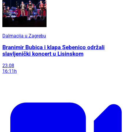
Dalmacija u Zagrebu
Branimir Bubica i klapa Sebenico održali
slavljenički koncert u Lisinskom
23.08
16:11h