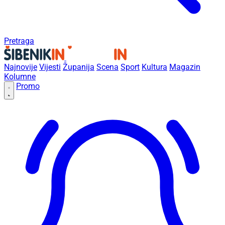
Pretraga
Najnovije
Vijesti
Županija
Scena
Sport
Kultura
Magazin
Kolumne
Promo