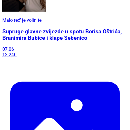
Malo reć' je volin te
Supruge glavne zvijezde u spotu Borisa Oštrića,
Branimira Bubice i klape Sebenico
07.06
13:24h