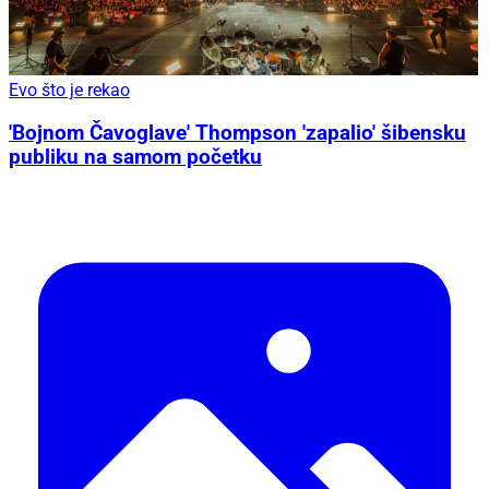
Evo što je rekao
'Bojnom Čavoglave' Thompson 'zapalio' šibensku
publiku na samom početku