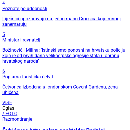
4
Poznate po udobnosti
Liječnici upozoravaju na jednu manu Crocsica koju mnogi
zanemaruju
5
Ministar i ravnatelj
Božinović i Milina: ‘Istinski smo ponosni na hrvatsku policiju
koja je od prvih dana velikosrpske agresije stala u obranu
hrvatskog naroda’
6
Poplarna turistička četvrt
Četvorica izbodena u londonskom Covent Gardenu, žena
uhićena
VIŠE
Oglas
/ FOTO
Razmontiranje