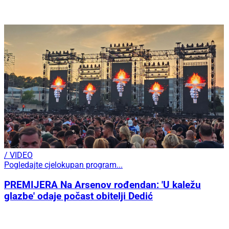
/ VIDEO
Pogledajte cjelokupan program...
PREMIJERA Na Arsenov rođendan: 'U kaležu
glazbe' odaje počast obitelji Dedić