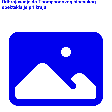
Odbrojavanje do Thompsonovog šibenskog
spektakla je pri kraju