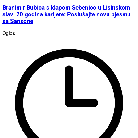
Branimir Bubica s klapom Sebenico u Lisinskom
slavi 20 godina karijere: Poslušajte novu pjesmu
sa Šansone
Oglas