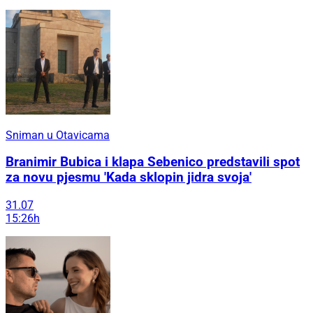
Sniman u Otavicama
Branimir Bubica i klapa Sebenico predstavili spot
za novu pjesmu 'Kada sklopin jidra svoja'
31.07
15:26h