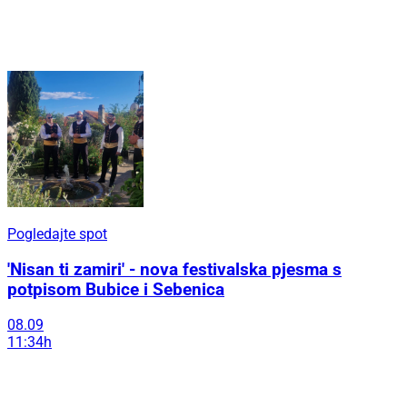
Pogledajte spot
'Nisan ti zamiri' - nova festivalska pjesma s
potpisom Bubice i Sebenica
08.09
11:34h