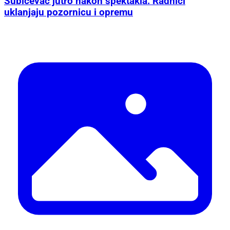
Šubićevac jutro nakon spektakla: Radnici
uklanjaju pozornicu i opremu