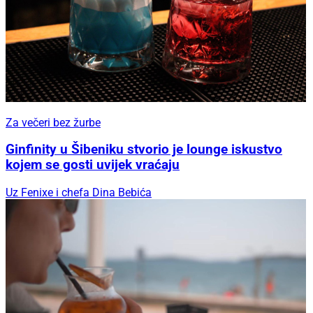
Za večeri bez žurbe
Ginfinity u Šibeniku stvorio je lounge iskustvo
kojem se gosti uvijek vraćaju
Uz Fenixe i chefa Dina Bebića