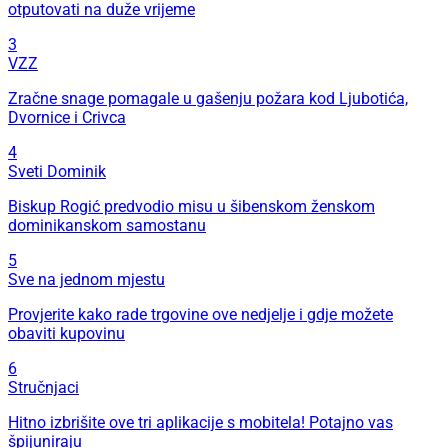
otputovati na duže vrijeme
3
VZZ
Zračne snage pomagale u gašenju požara kod Ljubotića,
Dvornice i Crivca
4
Sveti Dominik
Biskup Rogić predvodio misu u šibenskom ženskom
dominikanskom samostanu
5
Sve na jednom mjestu
Provjerite kako rade trgovine ove nedjelje i gdje možete
obaviti kupovinu
6
Stručnjaci
Hitno izbrišite ove tri aplikacije s mobitela! Potajno vas
špijuniraju