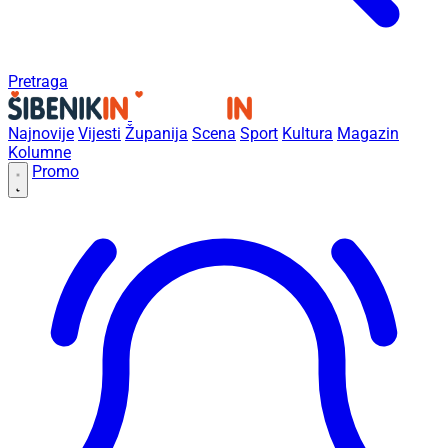
Pretraga
Najnovije
Vijesti
Županija
Scena
Sport
Kultura
Magazin
Kolumne
Promo