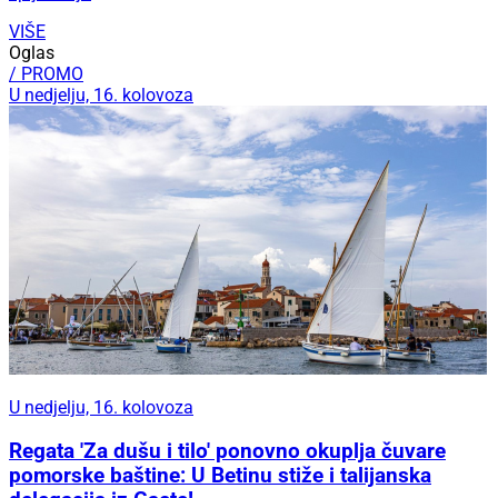
VIŠE
Oglas
/ PROMO
U nedjelju, 16. kolovoza
U nedjelju, 16. kolovoza
Regata 'Za dušu i tilo' ponovno okuplja čuvare
pomorske baštine: U Betinu stiže i talijanska