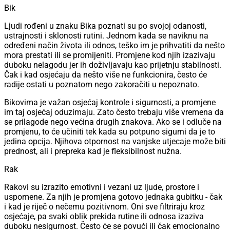
Bik
Ljudi rođeni u znaku Bika poznati su po svojoj odanosti,
ustrajnosti i sklonosti rutini. Jednom kada se naviknu na
određeni način života ili odnos, teško im je prihvatiti da nešto
mora prestati ili se promijeniti. Promjene kod njih izazivaju
duboku nelagodu jer ih doživljavaju kao prijetnju stabilnosti.
Čak i kad osjećaju da nešto više ne funkcionira, često će
radije ostati u poznatom nego zakoračiti u nepoznato.
Bikovima je važan osjećaj kontrole i sigurnosti, a promjene
im taj osjećaj oduzimaju. Zato često trebaju više vremena da
se prilagode nego većina drugih znakova. Ako se i odluče na
promjenu, to će učiniti tek kada su potpuno sigurni da je to
jedina opcija. Njihova otpornost na vanjske utjecaje može biti
prednost, ali i prepreka kad je fleksibilnost nužna.
Rak
Rakovi su izrazito emotivni i vezani uz ljude, prostore i
uspomene. Za njih je promjena gotovo jednaka gubitku - čak
i kad je riječ o nečemu pozitivnom. Oni sve filtriraju kroz
osjećaje, pa svaki oblik prekida rutine ili odnosa izaziva
duboku nesigurnost. Često će se povući ili čak emocionalno