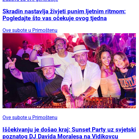
Skradin nastavlja živjeti punim ljetnim ritmom:
Pogledajte što vas očekuje ovog tjedna
Ove subote u Primoštenu
Ove subote u Primoštenu
Iščekivanju je došao kraj: Sunset Party uz svjetski
poznatog DJ Davida Moralesa na Vidikovcu