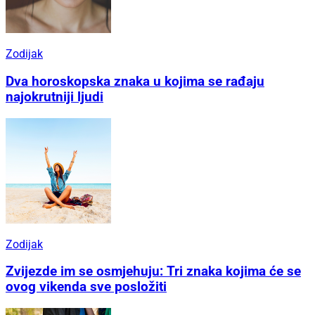
Zodijak
Dva horoskopska znaka u kojima se rađaju
najokrutniji ljudi
Zodijak
Zvijezde im se osmjehuju: Tri znaka kojima će se
ovog vikenda sve posložiti