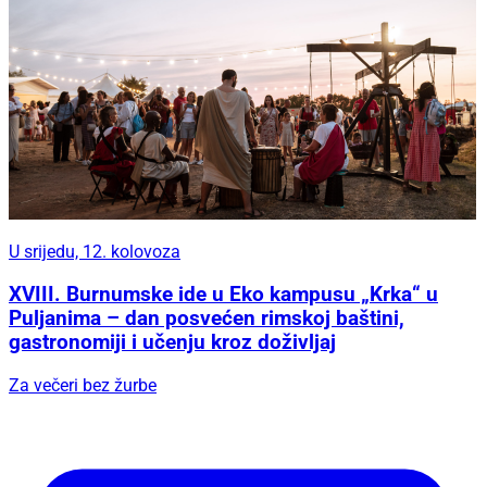
U srijedu, 12. kolovoza
XVIII. Burnumske ide u Eko kampusu „Krka“ u
Puljanima – dan posvećen rimskoj baštini,
gastronomiji i učenju kroz doživljaj
Za večeri bez žurbe