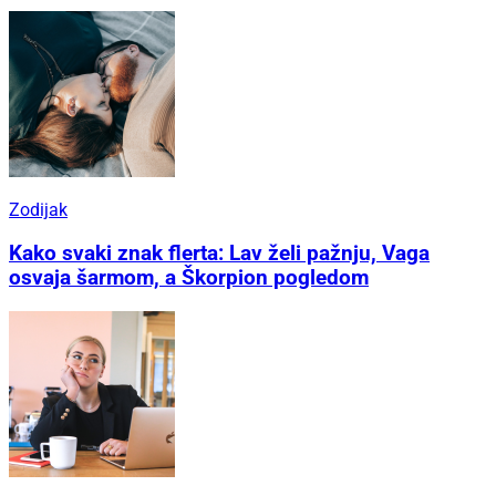
Zodijak
Kako svaki znak flerta: Lav želi pažnju, Vaga
osvaja šarmom, a Škorpion pogledom