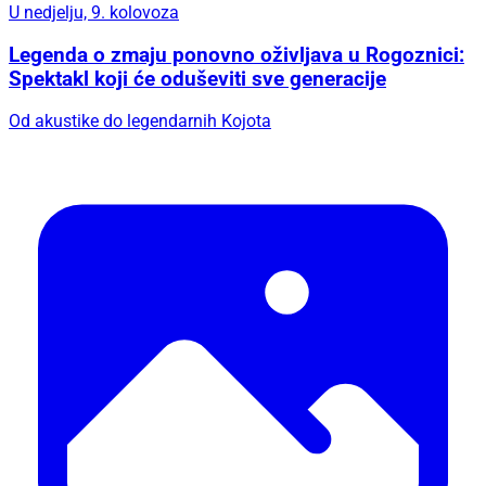
U nedjelju, 9. kolovoza
Legenda o zmaju ponovno oživljava u Rogoznici:
Spektakl koji će oduševiti sve generacije
Od akustike do legendarnih Kojota