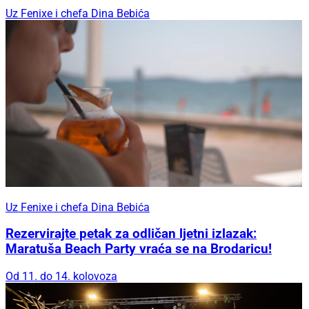
Uz Fenixe i chefa Dina Bebića
Uz Fenixe i chefa Dina Bebića
Rezervirajte petak za odličan ljetni izlazak:
Maratuša Beach Party vraća se na Brodaricu!
Od 11. do 14. kolovoza