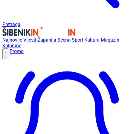
Pretraga
Najnovije
Vijesti
Županija
Scena
Sport
Kultura
Magazin
Kolumne
Promo