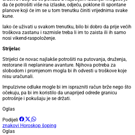
da će potrošiti više na izlaske, odjeću, poklone ili spontane
planove koji će im se u tom trenutku činiti vrijednima svake
kune.
Iako će uživati u svakom trenutku, bilo bi dobro da prije većih
troškova zastanu i razmisle treba li im to zaista ili ih samo
nosi vikend-raspoloženje.
Strijelac
Strijelci će novac najlakše potrošiti na putovanja, druženja,
restorane ili neplanirane avanture. Njihova potreba za
slobodom i promjenom mogla bi ih odvesti u troškove koje
nisu uračunali.
Impulzivne odluke mogle bi im isprazniti račun brže nego što
očekuju, pa bi im koristilo da unaprijed odrede granicu
potrošnje i pokušaju je se držati.
Oglas
Podijeli
znakovi
Horoskop
šoping
Oglas