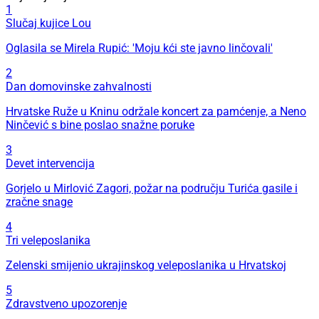
1
Slučaj kujice Lou
Oglasila se Mirela Rupić: 'Moju kći ste javno linčovali'
2
Dan domovinske zahvalnosti
Hrvatske Ruže u Kninu održale koncert za pamćenje, a Neno
Ninčević s bine poslao snažne poruke
3
Devet intervencija
Gorjelo u Mirlović Zagori, požar na području Turića gasile i
zračne snage
4
Tri veleposlanika
Zelenski smijenio ukrajinskog veleposlanika u Hrvatskoj
5
Zdravstveno upozorenje