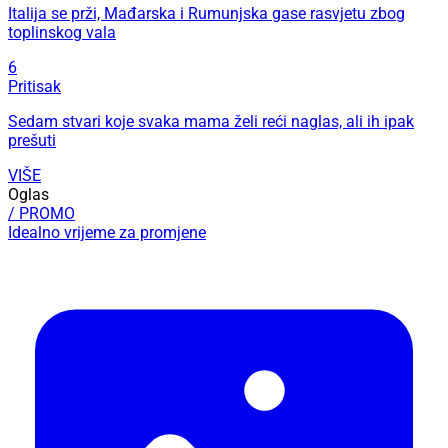
Italija se prži, Mađarska i Rumunjska gase rasvjetu zbog
toplinskog vala
6
Pritisak
Sedam stvari koje svaka mama želi reći naglas, ali ih ipak
prešuti
VIŠE
Oglas
/ PROMO
Idealno vrijeme za promjene