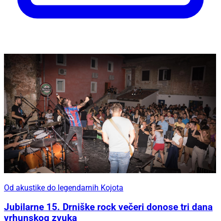
Od akustike do legendarnih Kojota
Jubilarne 15. Drniške rock večeri donose tri dana
vrhunskog zvuka