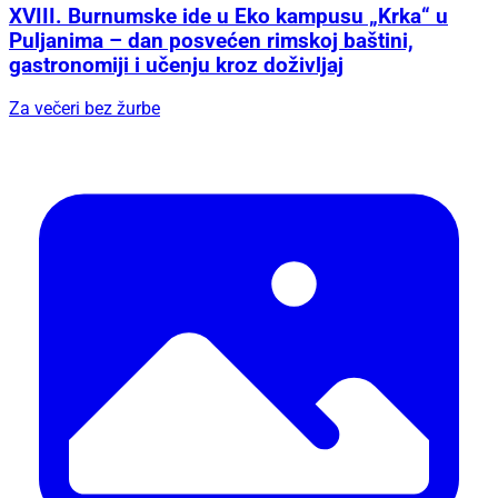
XVIII. Burnumske ide u Eko kampusu „Krka“ u
Puljanima – dan posvećen rimskoj baštini,
gastronomiji i učenju kroz doživljaj
Za večeri bez žurbe