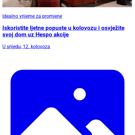
Idealno vrijeme za promjene
Iskoristite ljetne popuste u kolovozu i osvježite
svoj dom uz Hespo akcije
U srijedu, 12. kolovoza