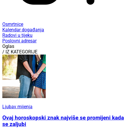
Osmrtnice
Kalendar događanja
Radovi u tijeku
Poslovni adresar
Oglas
/ IZ KATEGORIJE
Ljubav mijenja
Ovaj horoskopski znak najviše se promijeni kada
se zaljubi