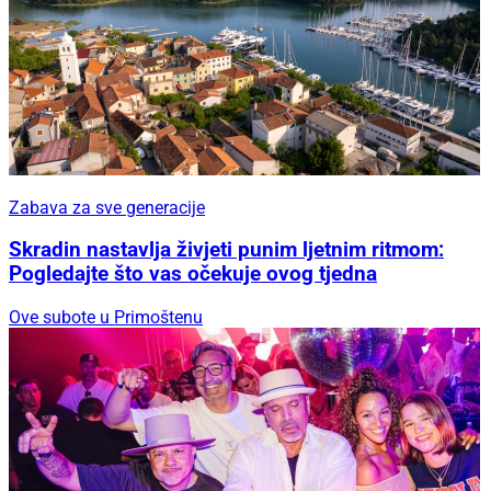
Zabava za sve generacije
Skradin nastavlja živjeti punim ljetnim ritmom:
Pogledajte što vas očekuje ovog tjedna
Ove subote u Primoštenu