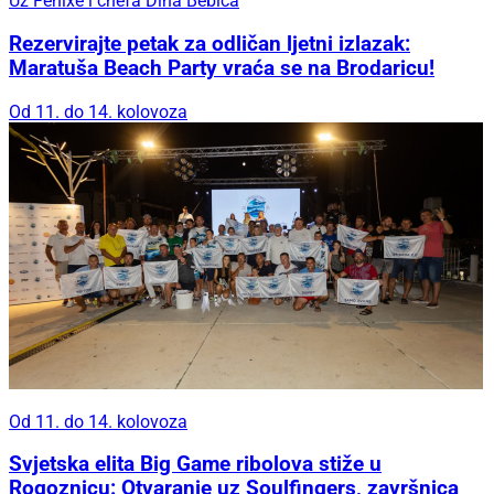
Uz Fenixe i chefa Dina Bebića
Rezervirajte petak za odličan ljetni izlazak:
Maratuša Beach Party vraća se na Brodaricu!
Od 11. do 14. kolovoza
Od 11. do 14. kolovoza
Svjetska elita Big Game ribolova stiže u
Rogoznicu: Otvaranje uz Soulfingers, završnica