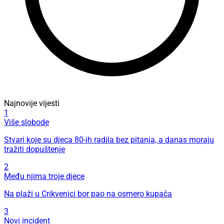
Najnovije vijesti
1
Više slobode
Stvari koje su djeca 80-ih radila bez pitanja, a danas moraju
tražiti dopuštenje
2
Među njima troje djece
Na plaži u Crikvenici bor pao na osmero kupača
3
Novi incident