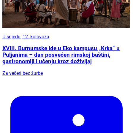
U srijedu, 12. kolovoza
XVIII. Burnumske ide u Eko kampusu „Krka“ u
Puljanima – dan posvećen rimskoj baštini,
gastronomiji i učenju kroz doživljaj
Za večeri bez žurbe