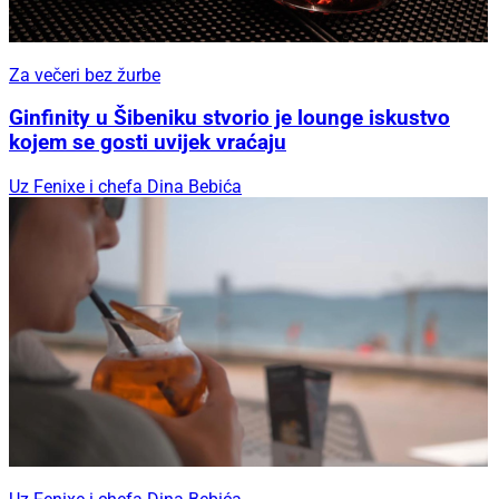
Za večeri bez žurbe
Ginfinity u Šibeniku stvorio je lounge iskustvo
kojem se gosti uvijek vraćaju
Uz Fenixe i chefa Dina Bebića