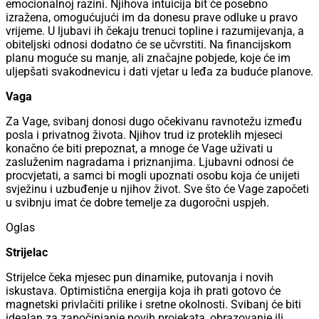
emocionalnoj razini. Njihova intuicija bit će posebno
izražena, omogućujući im da donesu prave odluke u pravo
vrijeme. U ljubavi ih čekaju trenuci topline i razumijevanja, a
obiteljski odnosi dodatno će se učvrstiti. Na financijskom
planu moguće su manje, ali značajne pobjede, koje će im
uljepšati svakodnevicu i dati vjetar u leđa za buduće planove.
Vaga
Za Vage, svibanj donosi dugo očekivanu ravnotežu između
posla i privatnog života. Njihov trud iz proteklih mjeseci
konačno će biti prepoznat, a mnoge će Vage uživati u
zasluženim nagradama i priznanjima. Ljubavni odnosi će
procvjetati, a samci bi mogli upoznati osobu koja će unijeti
svježinu i uzbuđenje u njihov život. Sve što će Vage započeti
u svibnju imat će dobre temelje za dugoročni uspjeh.
Oglas
Strijelac
Strijelce čeka mjesec pun dinamike, putovanja i novih
iskustava. Optimistična energija koja ih prati gotovo će
magnetski privlačiti prilike i sretne okolnosti. Svibanj će biti
idealan za započinjanje novih projekata, obrazovanje ili