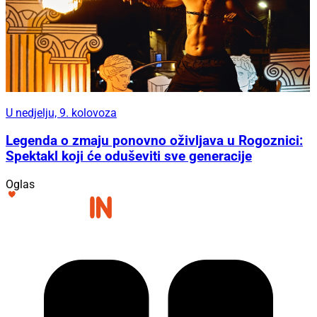
U nedjelju, 9. kolovoza
Legenda o zmaju ponovno oživljava u Rogoznici:
Spektakl koji će oduševiti sve generacije
Oglas