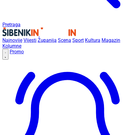
Pretraga
Najnovije
Vijesti
Županija
Scena
Sport
Kultura
Magazin
Kolumne
Promo