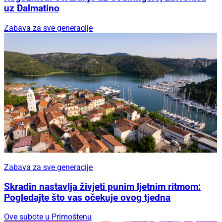
uz Dalmatino
Zabava za sve generacije
Zabava za sve generacije
Skradin nastavlja živjeti punim ljetnim ritmom:
Pogledajte što vas očekuje ovog tjedna
Ove subote u Primoštenu