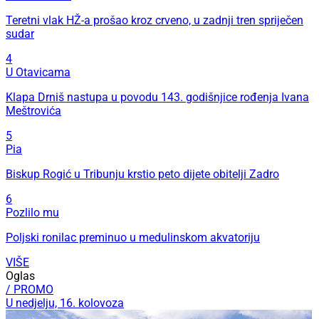
Teretni vlak HŽ-a prošao kroz crveno, u zadnji tren spriječen
sudar
4
U Otavicama
Klapa Drniš nastupa u povodu 143. godišnjice rođenja Ivana
Meštrovića
5
Pia
Biskup Rogić u Tribunju krstio peto dijete obitelji Zadro
6
Pozlilo mu
Poljski ronilac preminuo u medulinskom akvatoriju
VIŠE
Oglas
/ PROMO
U nedjelju, 16. kolovoza