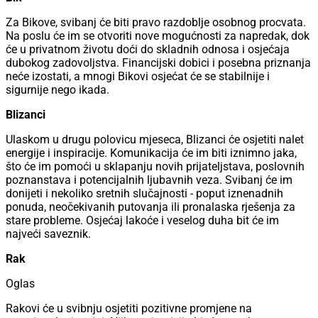
Za Bikove, svibanj će biti pravo razdoblje osobnog procvata.
Na poslu će im se otvoriti nove mogućnosti za napredak, dok
će u privatnom životu doći do skladnih odnosa i osjećaja
dubokog zadovoljstva. Financijski dobici i posebna priznanja
neće izostati, a mnogi Bikovi osjećat će se stabilnije i
sigurnije nego ikada.
Blizanci
Ulaskom u drugu polovicu mjeseca, Blizanci će osjetiti nalet
energije i inspiracije. Komunikacija će im biti iznimno jaka,
što će im pomoći u sklapanju novih prijateljstava, poslovnih
poznanstava i potencijalnih ljubavnih veza. Svibanj će im
donijeti i nekoliko sretnih slučajnosti - poput iznenadnih
ponuda, neočekivanih putovanja ili pronalaska rješenja za
stare probleme. Osjećaj lakoće i veselog duha bit će im
najveći saveznik.
Rak
Oglas
Rakovi će u svibnju osjetiti pozitivne promjene na