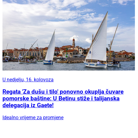
U nedjelju, 16. kolovoza
Regata 'Za dušu i tilo' ponovno okuplja čuvare
pomorske baštine: U Betinu stiže i talijanska
delegacija iz Gaete!
Idealno vrijeme za promjene