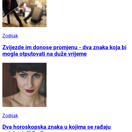
Zodijak
Zvijezde im donose promjenu - dva znaka koja bi
mogla otputovati na duže vrijeme
Zodijak
Dva horoskopska znaka u kojima se rađaju