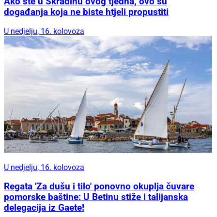
Ako ste u Skradinu ovog tjedna, ovo su
događanja koja ne biste htjeli propustiti
U nedjelju, 16. kolovoza
U nedjelju, 16. kolovoza
Regata 'Za dušu i tilo' ponovno okuplja čuvare
pomorske baštine: U Betinu stiže i talijanska
delegacija iz Gaete!