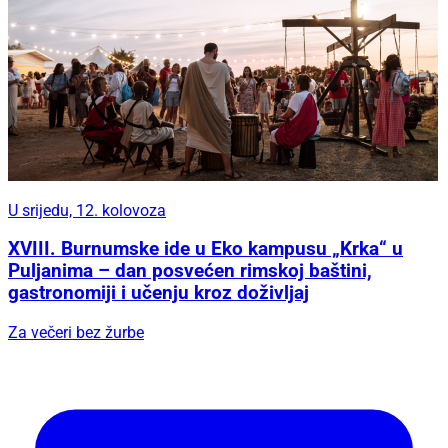
U srijedu, 12. kolovoza
XVIII. Burnumske ide u Eko kampusu „Krka“ u
Puljanima – dan posvećen rimskoj baštini,
gastronomiji i učenju kroz doživljaj
Za večeri bez žurbe