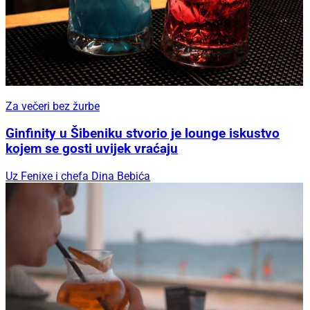
Za večeri bez žurbe
Ginfinity u Šibeniku stvorio je lounge iskustvo
kojem se gosti uvijek vraćaju
Uz Fenixe i chefa Dina Bebića