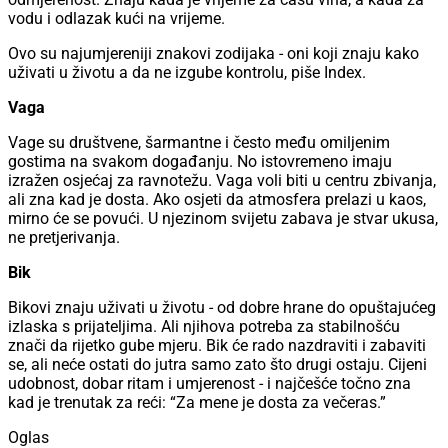
vodu i odlazak kući na vrijeme.
Ovo su najumjereniji znakovi zodijaka - oni koji znaju kako
uživati u životu a da ne izgube kontrolu, piše Index.
Vaga
Vage su društvene, šarmantne i često među omiljenim
gostima na svakom događanju. No istovremeno imaju
izražen osjećaj za ravnotežu. Vaga voli biti u centru zbivanja,
ali zna kad je dosta. Ako osjeti da atmosfera prelazi u kaos,
mirno će se povući. U njezinom svijetu zabava je stvar ukusa,
ne pretjerivanja.
Bik
Bikovi znaju uživati u životu - od dobre hrane do opuštajućeg
izlaska s prijateljima. Ali njihova potreba za stabilnošću
znači da rijetko gube mjeru. Bik će rado nazdraviti i zabaviti
se, ali neće ostati do jutra samo zato što drugi ostaju. Cijeni
udobnost, dobar ritam i umjerenost - i najčešće točno zna
kad je trenutak za reći: “Za mene je dosta za večeras.”
Oglas