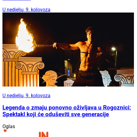
U nedjelju, 9. kolovoza
U nedjelju, 9. kolovoza
Legenda o zmaju ponovno oživljava u Rogoznici:
Spektakl koji će oduševiti sve generacije
Oglas