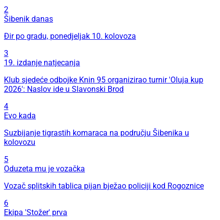
2
Šibenik danas
Đir po gradu, ponedjeljak 10. kolovoza
3
19. izdanje natjecanja
Klub sjedeće odbojke Knin 95 organizirao turnir 'Oluja kup
2026': Naslov ide u Slavonski Brod
4
Evo kada
Suzbijanje tigrastih komaraca na području Šibenika u
kolovozu
5
Oduzeta mu je vozačka
Vozač splitskih tablica pijan bježao policiji kod Rogoznice
6
Ekipa 'Stožer' prva