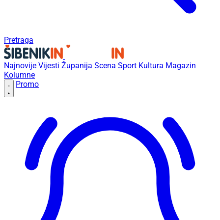
Pretraga
Najnovije
Vijesti
Županija
Scena
Sport
Kultura
Magazin
Kolumne
Promo