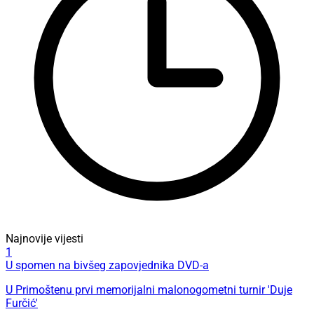
Najnovije vijesti
1
U spomen na bivšeg zapovjednika DVD-a
U Primoštenu prvi memorijalni malonogometni turnir 'Duje
Furčić'