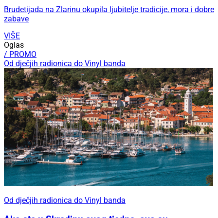
Brudetijada na Zlarinu okupila ljubitelje tradicije, mora i dobre
zabave
VIŠE
Oglas
/ PROMO
Od dječjih radionica do Vinyl banda
Od dječjih radionica do Vinyl banda