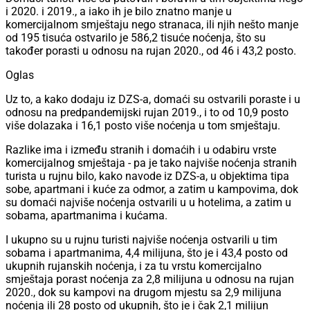
i 2020. i 2019., a iako ih je bilo znatno manje u
komercijalnom smještaju nego stranaca, ili njih nešto manje
od 195 tisuća ostvarilo je 586,2 tisuće noćenja, što su
također porasti u odnosu na rujan 2020., od 46 i 43,2 posto.
Oglas
Uz to, a kako dodaju iz DZS-a, domaći su ostvarili poraste i u
odnosu na predpandemijski rujan 2019., i to od 10,9 posto
više dolazaka i 16,1 posto više noćenja u tom smještaju.
Razlike ima i između stranih i domaćih i u odabiru vrste
komercijalnog smještaja - pa je tako najviše noćenja stranih
turista u rujnu bilo, kako navode iz DZS-a, u objektima tipa
sobe, apartmani i kuće za odmor, a zatim u kampovima, dok
su domaći najviše noćenja ostvarili u u hotelima, a zatim u
sobama, apartmanima i kućama.
I ukupno su u rujnu turisti najviše noćenja ostvarili u tim
sobama i apartmanima, 4,4 milijuna, što je i 43,4 posto od
ukupnih rujanskih noćenja, i za tu vrstu komercijalno
smještaja porast noćenja za 2,8 milijuna u odnosu na rujan
2020., dok su kampovi na drugom mjestu sa 2,9 milijuna
noćenja ili 28 posto od ukupnih, što je i čak 2,1 milijun