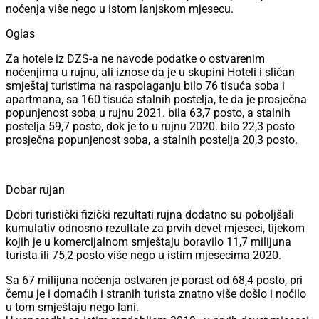
noćenja više nego u istom lanjskom mjesecu.
Oglas
Za hotele iz DZS-a ne navode podatke o ostvarenim
noćenjima u rujnu, ali iznose da je u skupini Hoteli i sličan
smještaj turistima na raspolaganju bilo 76 tisuća soba i
apartmana, sa 160 tisuća stalnih postelja, te da je prosječna
popunjenost soba u rujnu 2021. bila 63,7 posto, a stalnih
postelja 59,7 posto, dok je to u rujnu 2020. bilo 22,3 posto
prosječna popunjenost soba, a stalnih postelja 20,3 posto.
Dobar rujan
Dobri turistički fizički rezultati rujna dodatno su poboljšali
kumulativ odnosno rezultate za prvih devet mjeseci, tijekom
kojih je u komercijalnom smještaju boravilo 11,7 milijuna
turista ili 75,2 posto više nego u istim mjesecima 2020.
Sa 67 milijuna noćenja ostvaren je porast od 68,4 posto, pri
čemu je i domaćih i stranih turista znatno više došlo i noćilo
u tom smještaju nego lani.