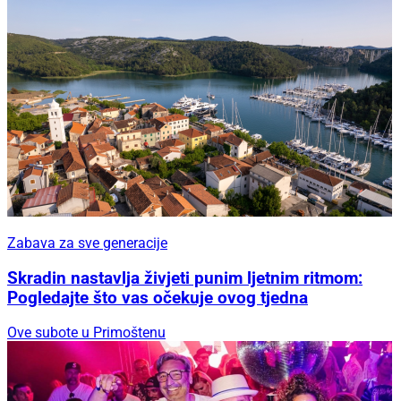
Zabava za sve generacije
Skradin nastavlja živjeti punim ljetnim ritmom:
Pogledajte što vas očekuje ovog tjedna
Ove subote u Primoštenu