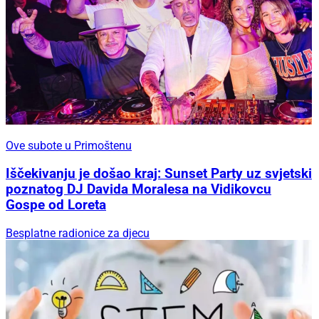
Ove subote u Primoštenu
Iščekivanju je došao kraj: Sunset Party uz svjetski
poznatog DJ Davida Moralesa na Vidikovcu
Gospe od Loreta
Besplatne radionice za djecu