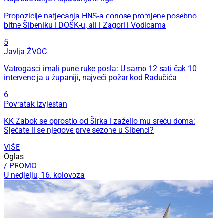
Propozicije natjecanja HNS-a donose promjene posebno
bitne Šibeniku i DOŠK-u, ali i Zagori i Vodicama
5
Javlja ŽVOC
Vatrogasci imali pune ruke posla: U samo 12 sati čak 10
intervencija u županiji, najveći požar kod Radučića
6
Povratak izvjestan
KK Zabok se oprostio od Širka i zaželio mu sreću doma:
Sjećate li se njegove prve sezone u Šibenci?
VIŠE
Oglas
/ PROMO
U nedjelju, 16. kolovoza