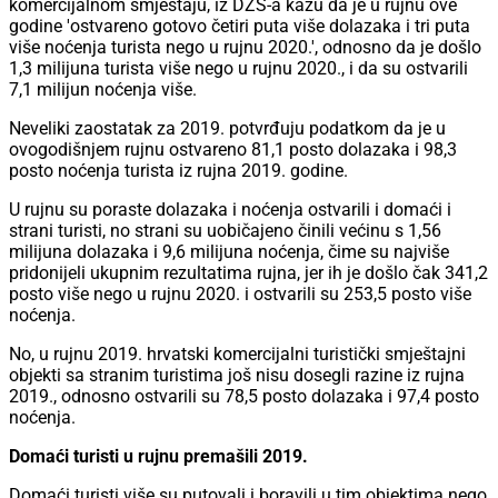
komercijalnom smještaju, iz DZS-a kažu da je u rujnu ove
godine 'ostvareno gotovo četiri puta više dolazaka i tri puta
više noćenja turista nego u rujnu 2020.', odnosno da je došlo
1,3 milijuna turista više nego u rujnu 2020., i da su ostvarili
7,1 milijun noćenja više.
Neveliki zaostatak za 2019. potvrđuju podatkom da je u
ovogodišnjem rujnu ostvareno 81,1 posto dolazaka i 98,3
posto noćenja turista iz rujna 2019. godine.
U rujnu su poraste dolazaka i noćenja ostvarili i domaći i
strani turisti, no strani su uobičajeno činili većinu s 1,56
milijuna dolazaka i 9,6 milijuna noćenja, čime su najviše
pridonijeli ukupnim rezultatima rujna, jer ih je došlo čak 341,2
posto više nego u rujnu 2020. i ostvarili su 253,5 posto više
noćenja.
No, u rujnu 2019. hrvatski komercijalni turistički smještajni
objekti sa stranim turistima još nisu dosegli razine iz rujna
2019., odnosno ostvarili su 78,5 posto dolazaka i 97,4 posto
noćenja.
Domaći turisti u rujnu premašili 2019.
Domaći turisti više su putovali i boravili u tim objektima nego