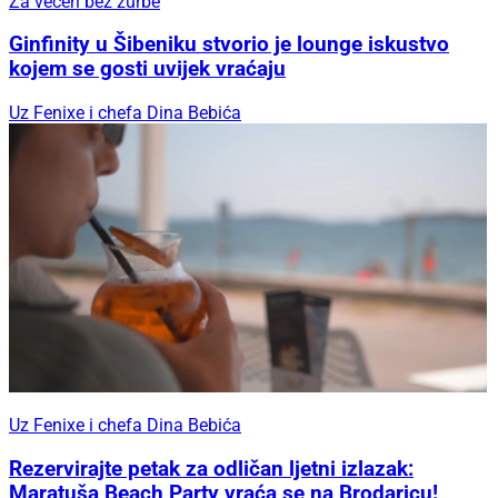
Za večeri bez žurbe
Ginfinity u Šibeniku stvorio je lounge iskustvo
kojem se gosti uvijek vraćaju
Uz Fenixe i chefa Dina Bebića
Uz Fenixe i chefa Dina Bebića
Rezervirajte petak za odličan ljetni izlazak:
Maratuša Beach Party vraća se na Brodaricu!