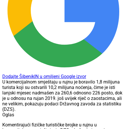
Dodajte ŠibenikIN u omiljeni Google izvor
U komercijalnom smještaju u rujnu je boravilo 1,8 milijuna
turista koji su ostvarili 10,2 milijuna noćenja, čime je isti
lanjski mjesec nadmašen za 260,6 odnosno 226 posto, dok
je u odnosu na rujan 2019. još uvijek riječ o zaostacima, ali
ne velikim, pokazuju podaci Državnog zavoda za statistiku
(DZS).
Oglas
Komentirajući fizičke turističke brojke u rujnu u