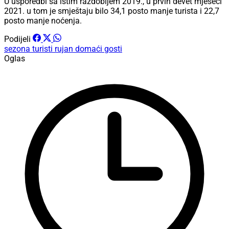
U usporedbi sa istim razdobljem 2019., u prvih devet mjeseci
2021. u tom je smještaju bilo 34,1 posto manje turista i 22,7
posto manje noćenja.
Podijeli
sezona
turisti
rujan
domaći gosti
Oglas