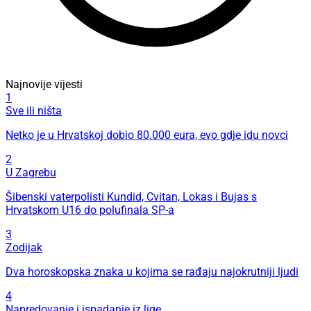
Najnovije vijesti
1
Sve ili ništa
Netko je u Hrvatskoj dobio 80.000 eura, evo gdje idu novci
2
U Zagrebu
Šibenski vaterpolisti Kundid, Cvitan, Lokas i Bujas s
Hrvatskom U16 do polufinala SP-a
3
Zodijak
Dva horoskopska znaka u kojima se rađaju najokrutniji ljudi
4
Napredovanje i ispadanje iz lige