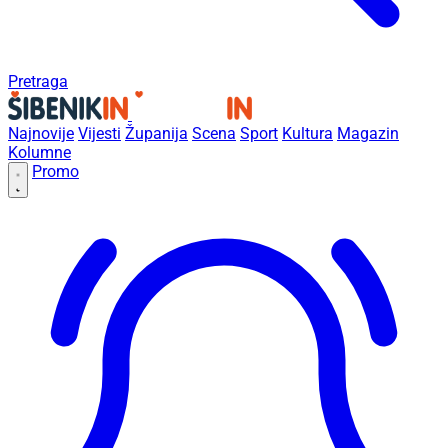
Pretraga
Najnovije
Vijesti
Županija
Scena
Sport
Kultura
Magazin
Kolumne
Promo