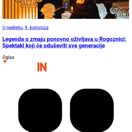
U nedjelju, 9. kolovoza
Legenda o zmaju ponovno oživljava u Rogoznici:
Spektakl koji će oduševiti sve generacije
Oglas