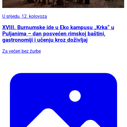
U srijedu, 12. kolovoza
XVIII. Burnumske ide u Eko kampusu „Krka“ u
Puljanima – dan posvećen rimskoj baštini,
gastronomiji i učenju kroz doživljaj
Za večeri bez žurbe