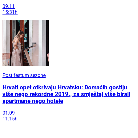
09.11
15:31h
Post festum sezone
Hrvati opet otkrivaju Hrvatsku: Domaćih gostiju
više nego rekordne 2019., za smještaj više birali
apartmane nego hotele
01.09
11:15h