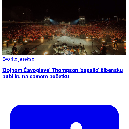
Evo što je rekao
'Bojnom Čavoglave' Thompson 'zapalio' šibensku
publiku na samom početku