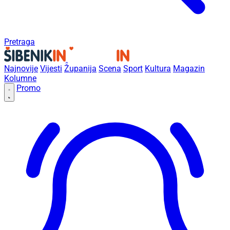
Pretraga
Najnovije
Vijesti
Županija
Scena
Sport
Kultura
Magazin
Kolumne
Promo