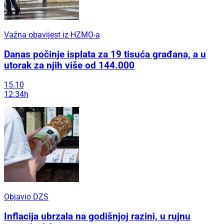
Važna obavijest iz HZMO-a
Danas počinje isplata za 19 tisuća građana, a u
utorak za njih više od 144.000
15.10
12:34h
Objavio DZS
Inflacija ubrzala na godišnjoj razini, u rujnu