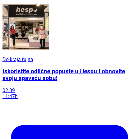
Do kraja rujna
Iskoristite odlične popuste u Hespu i obnovite
svoju spavaću sobu!
02.09
11:47h