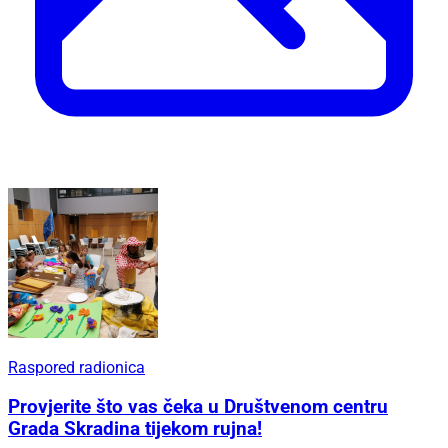
Raspored radionica
Provjerite što vas čeka u Društvenom centru
Grada Skradina tijekom rujna!