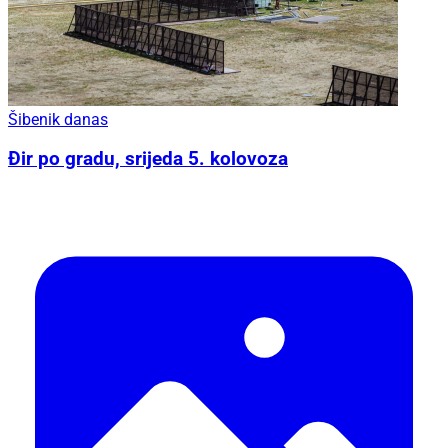
Šibenik danas
Đir po gradu, srijeda 5. kolovoza