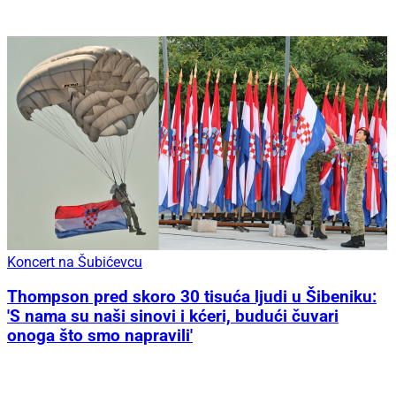
Koncert na Šubićevcu
Thompson pred skoro 30 tisuća ljudi u Šibeniku:
'S nama su naši sinovi i kćeri, budući čuvari
onoga što smo napravili'