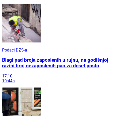
Podaci DZS-a
Blagi pad broja zaposlenih u rujnu, na godišnjoj
razini broj nezaposlenih pao za deset posto
17.10
10:44h