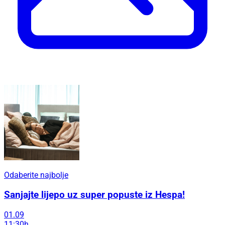
Odaberite najbolje
Sanjajte lijepo uz super popuste iz Hespa!
01.09
11:30h