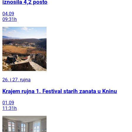
iznosila 4,2 posto
04.09
09:31h
26. i 27. rujna
Krajem rujna 1. Festival starih zanata u Kninu
01.09
11:31h