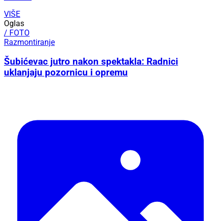
VIŠE
Oglas
/ FOTO
Razmontiranje
Šubićevac jutro nakon spektakla: Radnici
uklanjaju pozornicu i opremu