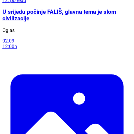
12. po redu
U srijedu počinje FALIŠ, glavna tema je slom
civilizacije
Oglas
02.09
12:00h