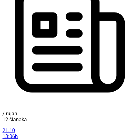
/ rujan
12 članaka
21.10
13:06h