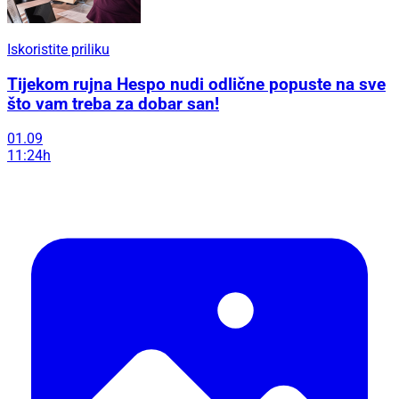
Iskoristite priliku
Tijekom rujna Hespo nudi odlične popuste na sve
što vam treba za dobar san!
01.09
11:24h