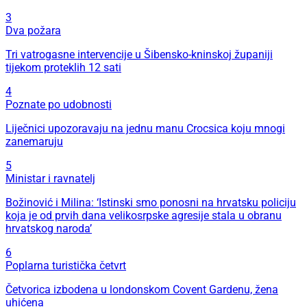
3
Dva požara
Tri vatrogasne intervencije u Šibensko-kninskoj županiji
tijekom proteklih 12 sati
4
Poznate po udobnosti
Liječnici upozoravaju na jednu manu Crocsica koju mnogi
zanemaruju
5
Ministar i ravnatelj
Božinović i Milina: ‘Istinski smo ponosni na hrvatsku policiju
koja je od prvih dana velikosrpske agresije stala u obranu
hrvatskog naroda’
6
Poplarna turistička četvrt
Četvorica izbodena u londonskom Covent Gardenu, žena
uhićena