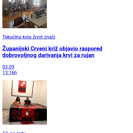
Tekućina koja život znači
Županijski Crveni križ objavio raspored
dobrovoljnog darivanja krvi za rujan
03.09
13:16h