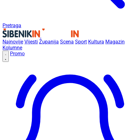
Pretraga
Najnovije
Vijesti
Županija
Scena
Sport
Kultura
Magazin
Kolumne
Promo