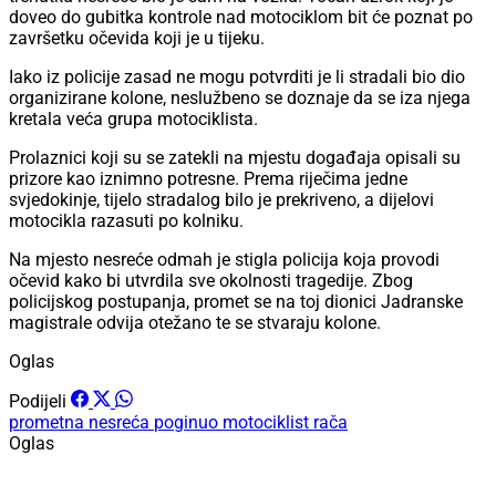
doveo do gubitka kontrole nad motociklom bit će poznat po
završetku očevida koji je u tijeku.
Iako iz policije zasad ne mogu potvrditi je li stradali bio dio
organizirane kolone, neslužbeno se doznaje da se iza njega
kretala veća grupa motociklista.
Prolaznici koji su se zatekli na mjestu događaja opisali su
prizore kao iznimno potresne. Prema riječima jedne
svjedokinje, tijelo stradalog bilo je prekriveno, a dijelovi
motocikla razasuti po kolniku.
Na mjesto nesreće odmah je stigla policija koja provodi
očevid kako bi utvrdila sve okolnosti tragedije. Zbog
policijskog postupanja, promet se na toj dionici Jadranske
magistrale odvija otežano te se stvaraju kolone.
Oglas
Podijeli
prometna nesreća
poginuo motociklist
rača
Oglas