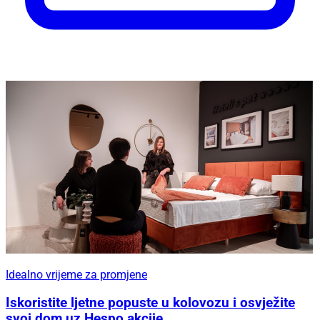
Idealno vrijeme za promjene
Iskoristite ljetne popuste u kolovozu i osvježite
svoj dom uz Hespo akcije