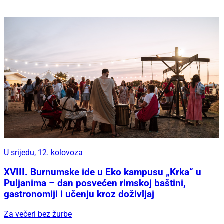
U srijedu, 12. kolovoza
XVIII. Burnumske ide u Eko kampusu „Krka“ u
Puljanima – dan posvećen rimskoj baštini,
gastronomiji i učenju kroz doživljaj
Za večeri bez žurbe