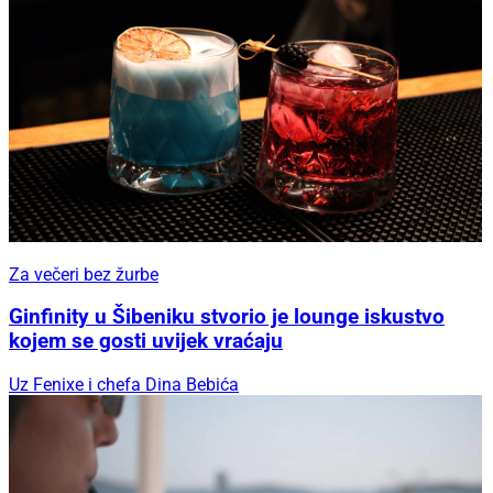
Za večeri bez žurbe
Ginfinity u Šibeniku stvorio je lounge iskustvo
kojem se gosti uvijek vraćaju
Uz Fenixe i chefa Dina Bebića