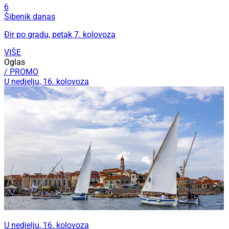
6
Šibenik danas
Đir po gradu, petak 7. kolovoza
VIŠE
Oglas
/ PROMO
U nedjelju, 16. kolovoza
U nedjelju, 16. kolovoza