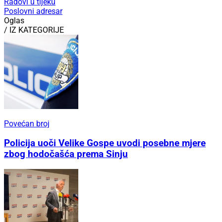
Radovi u tijeku
Poslovni adresar
Oglas
/ IZ KATEGORIJE
Povećan broj
Policija uoči Velike Gospe uvodi posebne mjere
zbog hodočašća prema Sinju