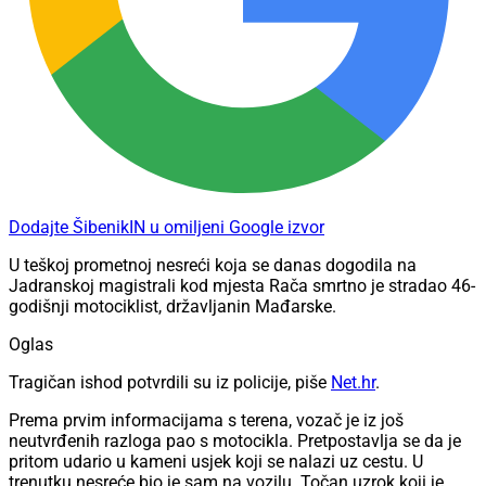
Dodajte ŠibenikIN u omiljeni Google izvor
U teškoj prometnoj nesreći koja se danas dogodila na
Jadranskoj magistrali kod mjesta Rača smrtno je stradao 46-
godišnji motociklist, državljanin Mađarske.
Oglas
Tragičan ishod potvrdili su iz policije, piše
Net.hr
.
Prema prvim informacijama s terena, vozač je iz još
neutvrđenih razloga pao s motocikla. Pretpostavlja se da je
pritom udario u kameni usjek koji se nalazi uz cestu. U
trenutku nesreće bio je sam na vozilu. Točan uzrok koji je