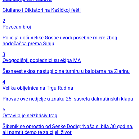
Giuliano i Diktatori na Kašićkoj fešti
2
Povećan broj
Policija uoči Velike Gospe uvodi posebne mjere zbog
hodočašća prema Sinju
3
Ovogodišnji pobjednici su ekipa MA
Šesnaest ekipa nastupilo na turniru u balotama na Zlarinu
4
Velika obljetnica na Trgu Rudina
Pirovac ove nedjelje u znaku 25. susreta dalmatinskih klapa
5
Ostavila je neizbrisiv trag
Šibenik se oprostio od Senke Dodig: ‘Naša si bila 30 godina,
ali pamtit ćemo te za cijeli život’