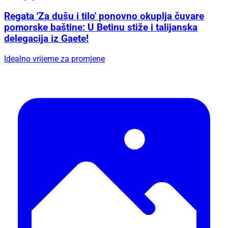
Regata 'Za dušu i tilo' ponovno okuplja čuvare
pomorske baštine: U Betinu stiže i talijanska
delegacija iz Gaete!
Idealno vrijeme za promjene