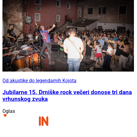
Od akustike do legendarnih Kojota
Jubilarne 15. Drniške rock večeri donose tri dana
vrhunskog zvuka
Oglas