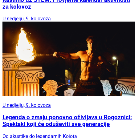
za kolovoz
U nedjelju, 9. kolovoza
U nedjelju, 9. kolovoza
Legenda o zmaju ponovno oživljava u Rogoznici:
Spektakl koji će oduševiti sve generacije
Od akustike do legendarnih Kojota