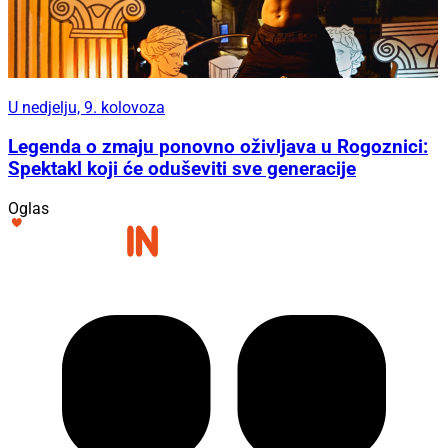
U nedjelju, 9. kolovoza
Legenda o zmaju ponovno oživljava u Rogoznici:
Spektakl koji će oduševiti sve generacije
Oglas