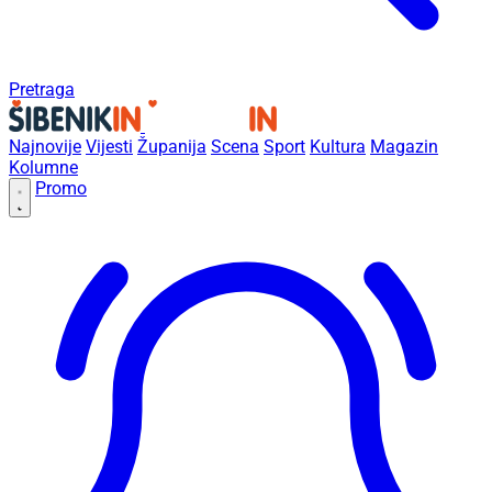
Pretraga
Najnovije
Vijesti
Županija
Scena
Sport
Kultura
Magazin
Kolumne
Promo