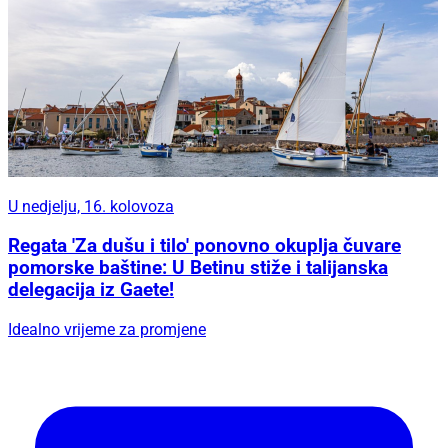
U nedjelju, 16. kolovoza
Regata 'Za dušu i tilo' ponovno okuplja čuvare
pomorske baštine: U Betinu stiže i talijanska
delegacija iz Gaete!
Idealno vrijeme za promjene