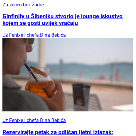
Za večeri bez žurbe
Ginfinity u Šibeniku stvorio je lounge iskustvo
kojem se gosti uvijek vraćaju
Uz Fenixe i chefa Dina Bebića
Uz Fenixe i chefa Dina Bebića
Rezervirajte petak za odličan ljetni izlazak: