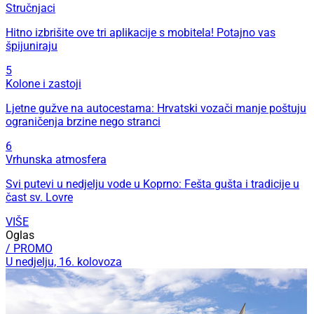
Stručnjaci
Hitno izbrišite ove tri aplikacije s mobitela! Potajno vas
špijuniraju
5
Kolone i zastoji
Ljetne gužve na autocestama: Hrvatski vozači manje poštuju
ograničenja brzine nego stranci
6
Vrhunska atmosfera
Svi putevi u nedjelju vode u Koprno: Fešta gušta i tradicije u
čast sv. Lovre
VIŠE
Oglas
/ PROMO
U nedjelju, 16. kolovoza