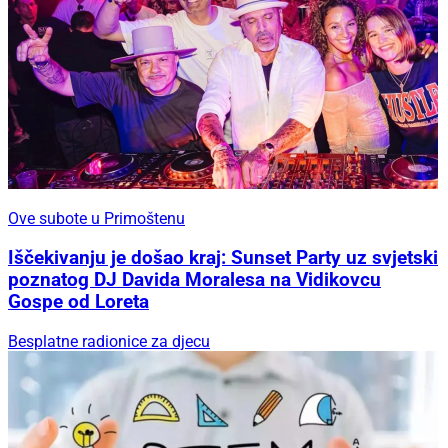
Ove subote u Primoštenu
Iščekivanju je došao kraj: Sunset Party uz svjetski
poznatog DJ Davida Moralesa na Vidikovcu
Gospe od Loreta
Besplatne radionice za djecu