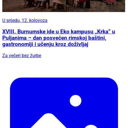
U srijedu, 12. kolovoza
XVIII. Burnumske ide u Eko kampusu „Krka“ u
Puljanima – dan posvećen rimskoj baštini,
gastronomiji i učenju kroz doživljaj
Za večeri bez žurbe