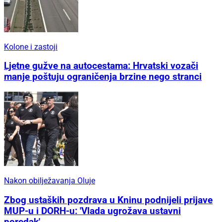
Kolone i zastoji
Ljetne gužve na autocestama: Hrvatski vozači
manje poštuju ograničenja brzine nego stranci
Nakon obilježavanja Oluje
Zbog ustaških pozdrava u Kninu podnijeli prijave
MUP-u i DORH-u: 'Vlada ugrožava ustavni
poredak'