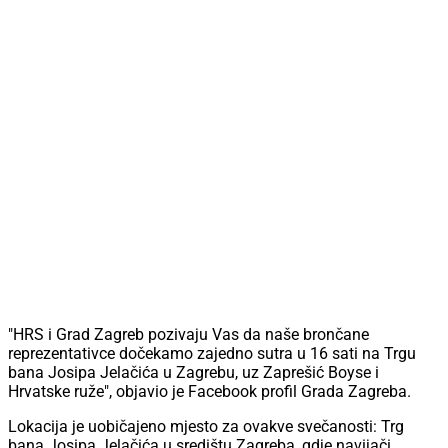
"HRS i Grad Zagreb pozivaju Vas da naše brončane
reprezentativce dočekamo zajedno sutra u 16 sati na Trgu
bana Josipa Jelačića u Zagrebu, uz Zaprešić Boyse i
Hrvatske ruže", objavio je Facebook profil Grada Zagreba.
Lokacija je uobičajeno mjesto za ovakve svečanosti: Trg
bana Josipa Jelačića u središtu Zagreba, gdje navijači