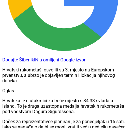
Dodajte ŠibenikIN u omiljeni Google izvor
Hrvatski rukometaši osvojili su 3. mjesto na Europskom
prvenstvu, a ubrzo je objavljen termin i lokacija njihovog
dočeka.
Oglas
Hrvatska je u utakmici za treće mjesto s 34:33 svladala
Island. To je druga uzastopna medalja hrvatskih rukometaša
pod vodstvom Dagura Sigurdssona.
Doček za reprezentativce planiran je za ponedjeljak u 16 sati.
Iako se nagađalo da bi se mogli vratiti već u nedjelju navečer,