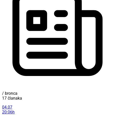
/ bronca
17 članaka
04.07
20:06h