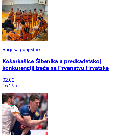
Ragusa pobjednik
Košarkašice Šibenika u predkadetskoj
konkurenciji treće na Prvenstvu Hrvatske
02.02
16:29h