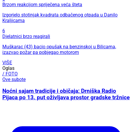
Brzom reakcijom spriječena veća šteta
Izgorjelo stotinjak kvadrata odbačenog otpada u Danilo
Kraljicama
6
Djelatnici brzo reagirali
Muškarac (43) bacio opušak na benzinskoj u Bilicama,
izazvao požar pa pobjegao motorom
VIŠE
Oglas
/ FOTO
Ove subote
Noćni sajam tradicije i običaja: Drniška Radio
Pijaca po 13. put oživljava prostor gradske tržnice