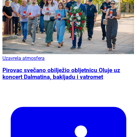
Uzavrela atmosfera
Pirovac svečano obilježio obljetnicu Oluje uz
koncert Dalmatina, bakljadu i vatromet