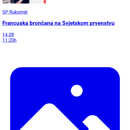
SP Rukomet
Francuska brončana na Svjetskom prvenstvu
14.08
11:20h