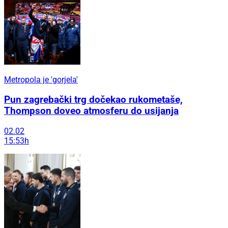
Metropola je 'gorjela'
Pun zagrebački trg dočekao rukometaše,
Thompson doveo atmosferu do usijanja
02.02
15:53h