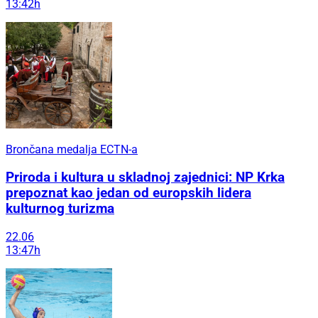
13:42h
Brončana medalja ECTN-a
Priroda i kultura u skladnoj zajednici: NP Krka
prepoznat kao jedan od europskih lidera
kulturnog turizma
22.06
13:47h