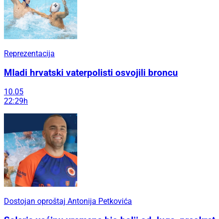
Reprezentacija
Mladi hrvatski vaterpolisti osvojili broncu
10.05
22:29h
Dostojan oproštaj Antonija Petkovića