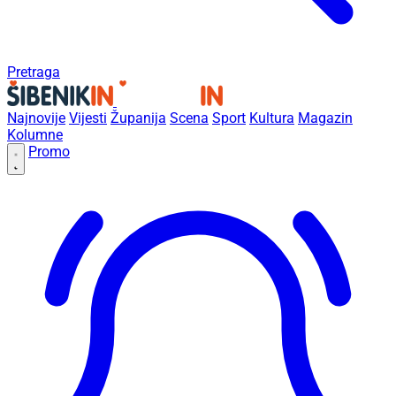
Pretraga
Najnovije
Vijesti
Županija
Scena
Sport
Kultura
Magazin
Kolumne
Promo