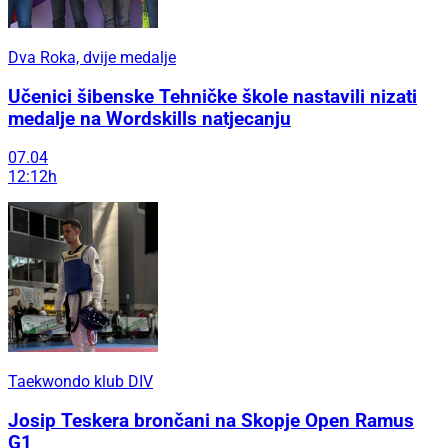
Dva Roka, dvije medalje
Učenici šibenske Tehničke škole nastavili nizati
medalje na Wordskills natjecanju
07.04
12:12h
Taekwondo klub DIV
Josip Teskera brončani na Skopje Open Ramus
G1