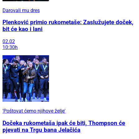
Darovali mu dres
Plenković primio rukometaše: Zaslužujete doček,
bit će kao i lani
02.02
10:30h
'Poštovat ćemo njihove želje'
Dočeka rukometaša ipak će biti, Thompson će
pjevati na Trgu bana Jelačića