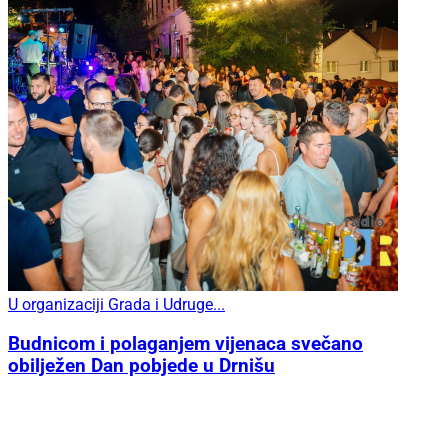
U organizaciji Grada i Udruge...
Budnicom i polaganjem vijenaca svečano
obilježen Dan pobjede u Drnišu