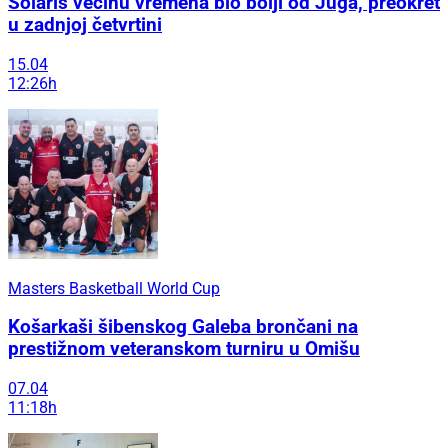
Solaris većinu vremena bio bolji od Juga, preokret
u zadnjoj četvrtini
15.04
12:26h
Masters Basketball World Cup
Košarkaši šibenskog Galeba brončani na
prestižnom veteranskom turniru u Omišu
07.04
11:18h