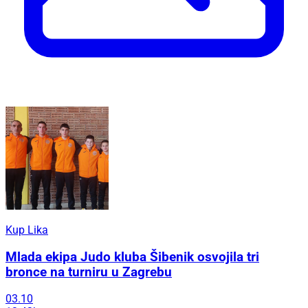
Kup Lika
Mlada ekipa Judo kluba Šibenik osvojila tri
bronce na turniru u Zagrebu
03.10