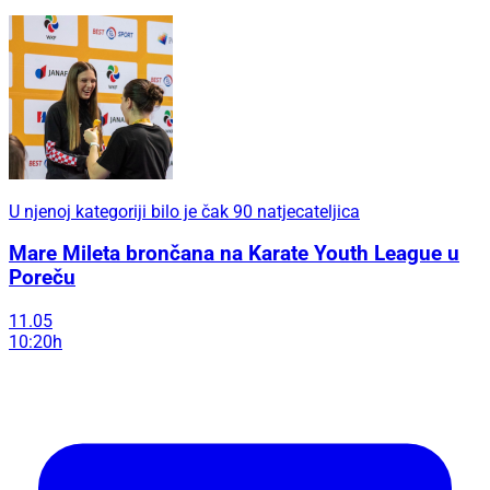
U njenoj kategoriji bilo je čak 90 natjecateljica
Mare Mileta brončana na Karate Youth League u
Poreču
11.05
10:20h