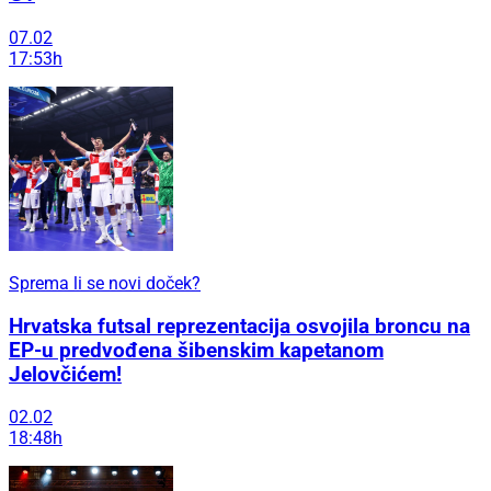
07.02
17:53h
Sprema li se novi doček?
Hrvatska futsal reprezentacija osvojila broncu na
EP-u predvođena šibenskim kapetanom
Jelovčićem!
02.02
18:48h