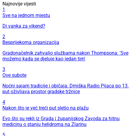
Najnovije vijesti
1
Sve na jednom mjestu
Di vanka za vikend?
2
Besprijekorna organizacija
Gradonačelnik zahvalio službama nakon Thompsona: 'Sve
možemo kada se djeluje kao jedan tim'
3
Ove subote
Noćni sajam tradicije i običaja: Drniška Radio Pijaca po 13.
put oživljava prostor gradske tržnice
4
Nakon što je već treći put sletio na plažu
Evo što su rekli iz Grada i županijskog Zavoda za hitnu
medicinu o stanju helidroma na Zlarinu
5