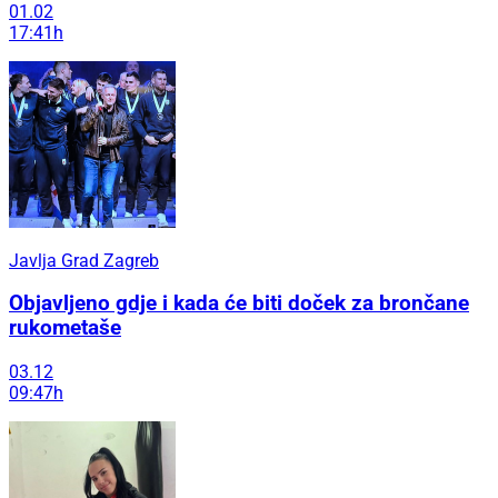
01.02
17:41h
Javlja Grad Zagreb
Objavljeno gdje i kada će biti doček za brončane
rukometaše
03.12
09:47h