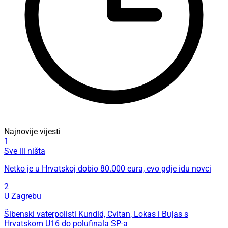
Najnovije vijesti
1
Sve ili ništa
Netko je u Hrvatskoj dobio 80.000 eura, evo gdje idu novci
2
U Zagrebu
Šibenski vaterpolisti Kundid, Cvitan, Lokas i Bujas s
Hrvatskom U16 do polufinala SP-a