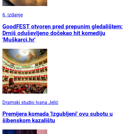
6. izdanje
GoodFEST otvoren pred prepunim gledalištem:
Drniš oduševljeno dočekao hit komediju
'Muškarci.hr'
Dramski studio Ivana Jelić
Premijera komada 'Izgubljeni' ovu subotu u
šibenskom kazalištu