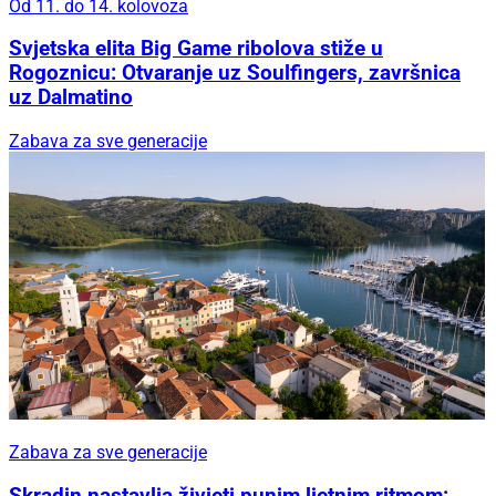
Od 11. do 14. kolovoza
Svjetska elita Big Game ribolova stiže u
Rogoznicu: Otvaranje uz Soulfingers, završnica
uz Dalmatino
Zabava za sve generacije
Zabava za sve generacije
Skradin nastavlja živjeti punim ljetnim ritmom: