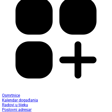
Osmrtnice
Kalendar događanja
Radovi u tijeku
Poslovni adresar