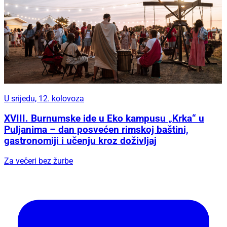
U srijedu, 12. kolovoza
XVIII. Burnumske ide u Eko kampusu „Krka“ u
Puljanima – dan posvećen rimskoj baštini,
gastronomiji i učenju kroz doživljaj
Za večeri bez žurbe