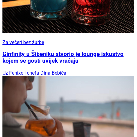
Za večeri bez žurbe
Ginfinity u Šibeniku stvorio je lounge iskustvo
kojem se gosti uvijek vraćaju
Uz Fenixe i chefa Dina Bebića