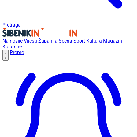
Pretraga
Najnovije
Vijesti
Županija
Scena
Sport
Kultura
Magazin
Kolumne
Promo