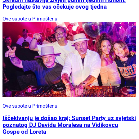
Pogledajte što vas očekuje ovog tjedna
Ove subote u Primoštenu
Ove subote u Primoštenu
Iščekivanju je došao kraj: Sunset Party uz svjetski
poznatog DJ Davida Moralesa na Vidikovcu
Gospe od Loreta