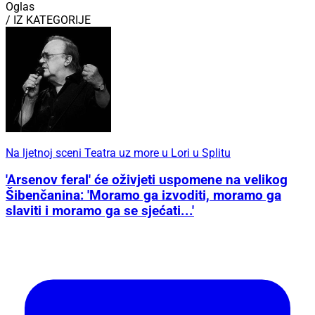
Oglas
/ IZ KATEGORIJE
Na ljetnoj sceni Teatra uz more u Lori u Splitu
'Arsenov feral' će oživjeti uspomene na velikog
Šibenčanina: 'Moramo ga izvoditi, moramo ga
slaviti i moramo ga se sjećati...'