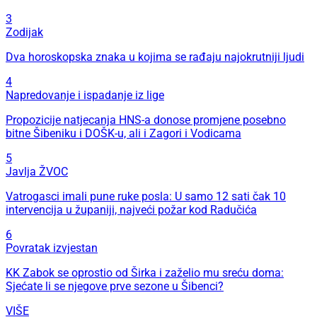
3
Zodijak
Dva horoskopska znaka u kojima se rađaju najokrutniji ljudi
4
Napredovanje i ispadanje iz lige
Propozicije natjecanja HNS-a donose promjene posebno
bitne Šibeniku i DOŠK-u, ali i Zagori i Vodicama
5
Javlja ŽVOC
Vatrogasci imali pune ruke posla: U samo 12 sati čak 10
intervencija u županiji, najveći požar kod Radučića
6
Povratak izvjestan
KK Zabok se oprostio od Širka i zaželio mu sreću doma:
Sjećate li se njegove prve sezone u Šibenci?
VIŠE