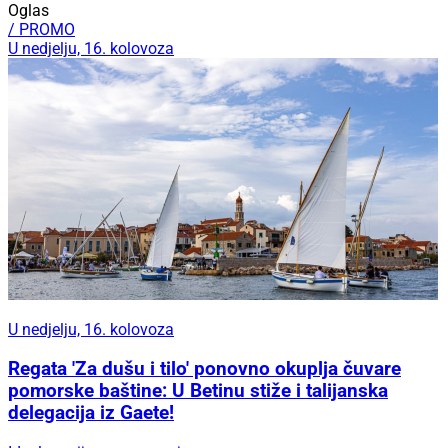
Oglas
/ PROMO
U nedjelju, 16. kolovoza
U nedjelju, 16. kolovoza
Regata 'Za dušu i tilo' ponovno okuplja čuvare
pomorske baštine: U Betinu stiže i talijanska
delegacija iz Gaete!