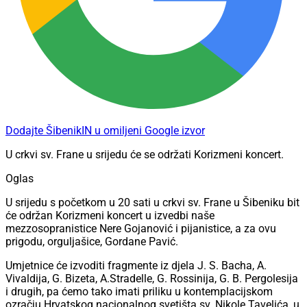
Dodajte ŠibenikIN u omiljeni Google izvor
U crkvi sv. Frane u srijedu će se održati Korizmeni koncert.
Oglas
U srijedu s početkom u 20 sati u crkvi sv. Frane u Šibeniku bit
će održan Korizmeni koncert u izvedbi naše
mezzosopranistice Nere Gojanović i pijanistice, a za ovu
prigodu, orguljašice, Gordane Pavić.
Umjetnice će izvoditi fragmente iz djela J. S. Bacha, A.
Vivaldija, G. Bizeta, A.Stradelle, G. Rossinija, G. B. Pergolesija
i drugih, pa ćemo tako imati priliku u kontemplacijskom
ozračju Hrvatskog nacionalnog svetišta sv. Nikole Tavelića, u