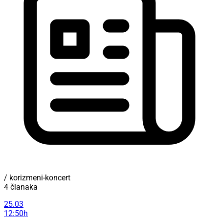
/ korizmeni-koncert
4 članaka
25.03
12:50h