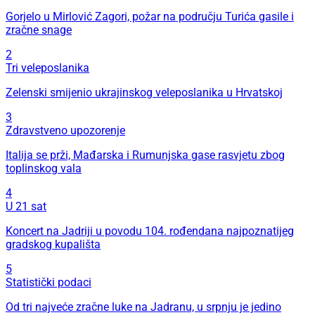
Gorjelo u Mirlović Zagori, požar na području Turića gasile i
zračne snage
2
Tri veleposlanika
Zelenski smijenio ukrajinskog veleposlanika u Hrvatskoj
3
Zdravstveno upozorenje
Italija se prži, Mađarska i Rumunjska gase rasvjetu zbog
toplinskog vala
4
U 21 sat
Koncert na Jadriji u povodu 104. rođendana najpoznatijeg
gradskog kupališta
5
Statistički podaci
Od tri najveće zračne luke na Jadranu, u srpnju je jedino