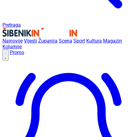
Pretraga
Najnovije
Vijesti
Županija
Scena
Sport
Kultura
Magazin
Kolumne
Promo