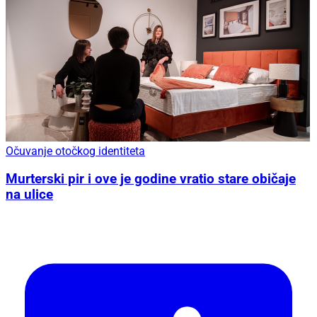
Očuvanje otočkog identiteta
Murterski pir i ove je godine vratio stare običaje
na ulice