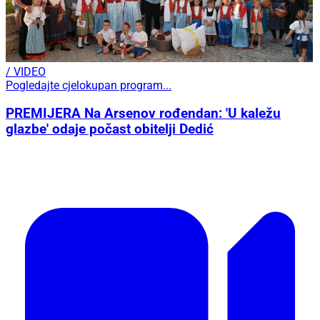
/ VIDEO
Pogledajte cjelokupan program...
PREMIJERA Na Arsenov rođendan: 'U kaležu
glazbe' odaje počast obitelji Dedić