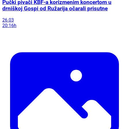
Pučki pivači KBF-a korizmenim koncertom u
drniškoj Gospi od Ružarija očarali prisutne
26.03
20:16h