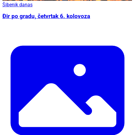
Šibenik danas
Đir po gradu, četvrtak 6. kolovoza