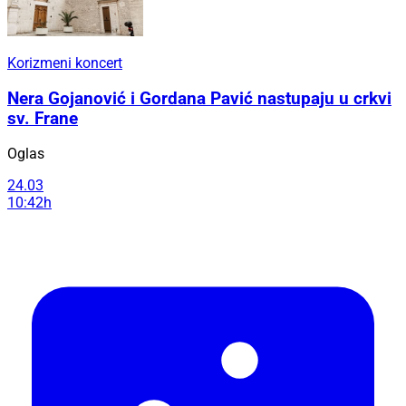
Korizmeni koncert
Nera Gojanović i Gordana Pavić nastupaju u crkvi
sv. Frane
Oglas
24.03
10:42h