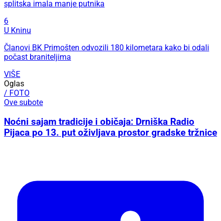
splitska imala manje putnika
6
U Kninu
Članovi BK Primošten odvozili 180 kilometara kako bi odali
počast braniteljima
VIŠE
Oglas
/ FOTO
Ove subote
Noćni sajam tradicije i običaja: Drniška Radio
Pijaca po 13. put oživljava prostor gradske tržnice