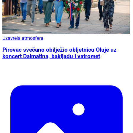
Uzavrela atmosfera
Pirovac svečano obilježio obljetnicu Oluje uz
koncert Dalmatina, bakljadu i vatromet