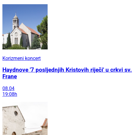
Korizmeni koncert
Haydnove '7 posljednjih Kristovih riječi' u crkvi sv.
Frane
08.04
19:08h