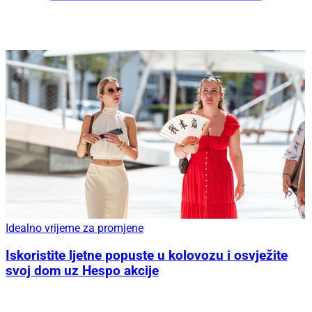
Idealno vrijeme za promjene
Iskoristite ljetne popuste u kolovozu i osvježite
svoj dom uz Hespo akcije