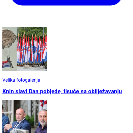
Velika fotogalerija
Knin slavi Dan pobjede, tisuće na obilježavanju