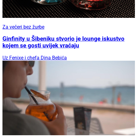
Za večeri bez žurbe
Ginfinity u Šibeniku stvorio je lounge iskustvo
kojem se gosti uvijek vraćaju
Uz Fenixe i chefa Dina Bebića