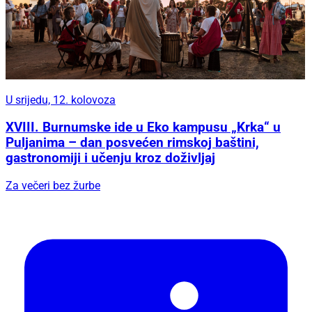
U srijedu, 12. kolovoza
XVIII. Burnumske ide u Eko kampusu „Krka“ u
Puljanima – dan posvećen rimskoj baštini,
gastronomiji i učenju kroz doživljaj
Za večeri bez žurbe