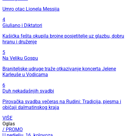
Umro otac Lionela Messija
4
Giuliano i Diktatori
Kašićka fešta okupila brojne posjetitelje uz glazbu, dobru
hranu i druženje
5
Na Veliku Gospu
Braniteljske udruge traže otkazivanje koncerta Jelene
Karleuše u Vodicama
6
Duh nekadašnjih svadbi
Pirovačka svadba večeras na Rudini: Tradicija, pjesma i
običaji dalmatinskog kraja
VIŠE
Oglas
/ PROMO
U nedjelju, 16. kolovoza