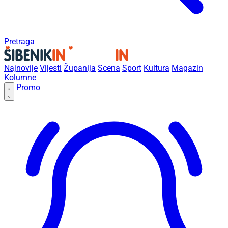
Pretraga
Najnovije
Vijesti
Županija
Scena
Sport
Kultura
Magazin
Kolumne
Promo