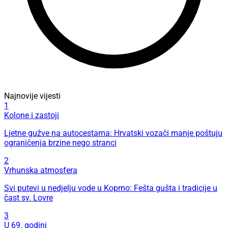
Najnovije vijesti
1
Kolone i zastoji
Ljetne gužve na autocestama: Hrvatski vozači manje poštuju
ograničenja brzine nego stranci
2
Vrhunska atmosfera
Svi putevi u nedjelju vode u Koprno: Fešta gušta i tradicije u
čast sv. Lovre
3
U 69. godini