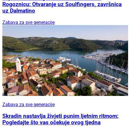
Rogoznicu: Otvaranje uz Soulfingers, završnica
uz Dalmatino
Zabava za sve generacije
Zabava za sve generacije
Skradin nastavlja živjeti punim ljetnim ritmom:
Pogledajte što vas očekuje ovog tjedna