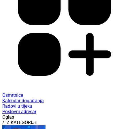
Osmrtnice
Kalendar događanja
Radovi u tijeku
Poslovni adresar
Oglas
/ IZ KATEGORIJE