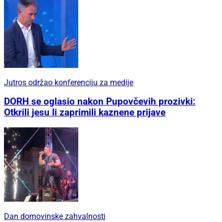
Jutros održao konferenciju za medije
DORH se oglasio nakon Pupovčevih prozivki:
Otkrili jesu li zaprimili kaznene prijave
Dan domovinske zahvalnosti