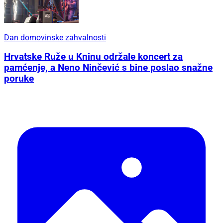
Dan domovinske zahvalnosti
Hrvatske Ruže u Kninu održale koncert za
pamćenje, a Neno Ninčević s bine poslao snažne
poruke