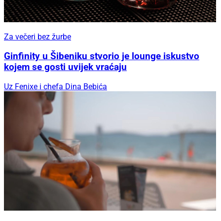
Za večeri bez žurbe
Ginfinity u Šibeniku stvorio je lounge iskustvo
kojem se gosti uvijek vraćaju
Uz Fenixe i chefa Dina Bebića