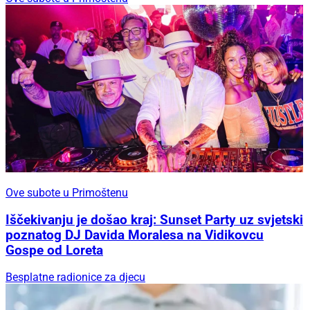
Ove subote u Primoštenu
Iščekivanju je došao kraj: Sunset Party uz svjetski
poznatog DJ Davida Moralesa na Vidikovcu
Gospe od Loreta
Besplatne radionice za djecu