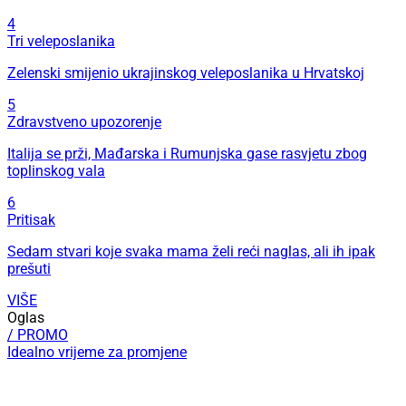
4
Tri veleposlanika
Zelenski smijenio ukrajinskog veleposlanika u Hrvatskoj
5
Zdravstveno upozorenje
Italija se prži, Mađarska i Rumunjska gase rasvjetu zbog
toplinskog vala
6
Pritisak
Sedam stvari koje svaka mama želi reći naglas, ali ih ipak
prešuti
VIŠE
Oglas
/ PROMO
Idealno vrijeme za promjene