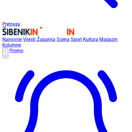
Pretraga
Najnovije
Vijesti
Županija
Scena
Sport
Kultura
Magazin
Kolumne
Promo