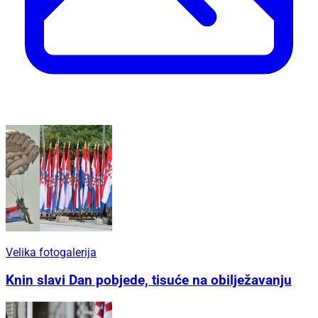
Velika fotogalerija
Knin slavi Dan pobjede, tisuće na obilježavanju