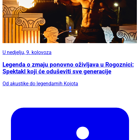
U nedjelju, 9. kolovoza
Legenda o zmaju ponovno oživljava u Rogoznici:
Spektakl koji će oduševiti sve generacije
Od akustike do legendarnih Kojota