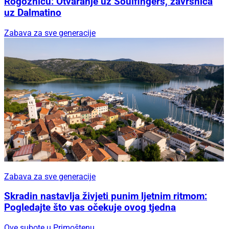
Rogoznicu: Otvaranje uz Soulfingers, završnica
uz Dalmatino
Zabava za sve generacije
Zabava za sve generacije
Skradin nastavlja živjeti punim ljetnim ritmom:
Pogledajte što vas očekuje ovog tjedna
Ove subote u Primoštenu