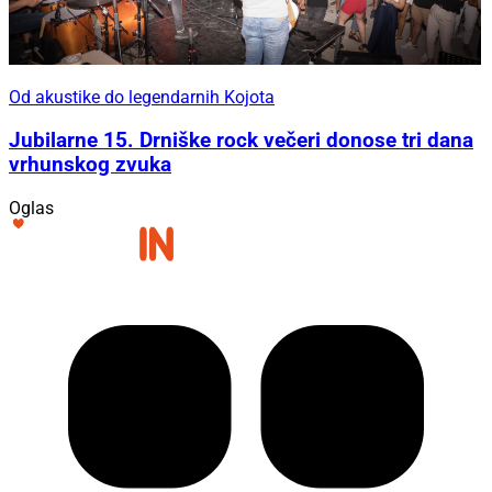
Od akustike do legendarnih Kojota
Jubilarne 15. Drniške rock večeri donose tri dana
vrhunskog zvuka
Oglas