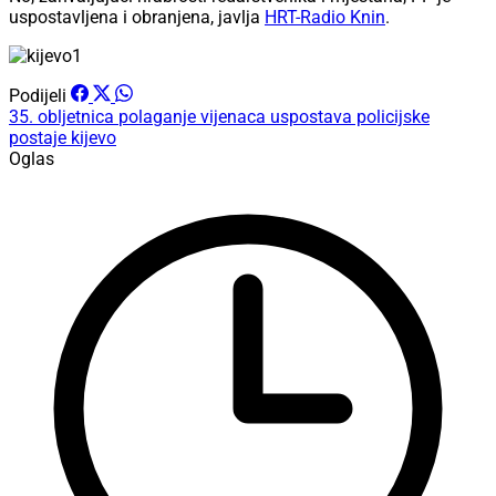
uspostavljena i obranjena, javlja
HRT-Radio Knin
.
Podijeli
35. obljetnica
polaganje vijenaca
uspostava policijske
postaje kijevo
Oglas