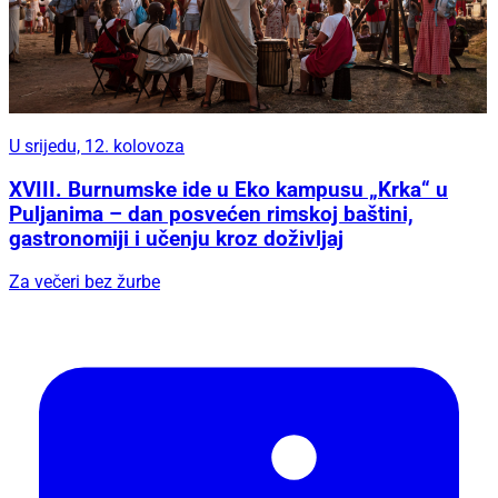
U srijedu, 12. kolovoza
XVIII. Burnumske ide u Eko kampusu „Krka“ u
Puljanima – dan posvećen rimskoj baštini,
gastronomiji i učenju kroz doživljaj
Za večeri bez žurbe