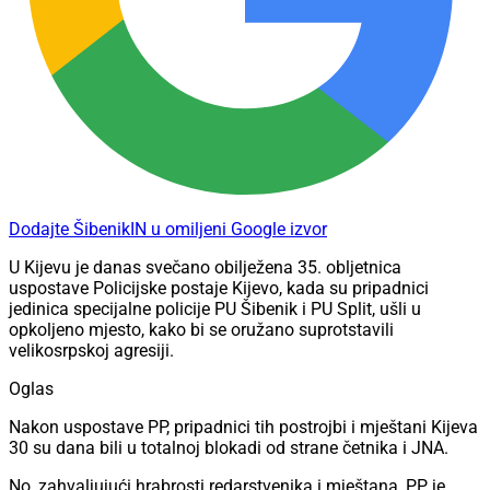
Dodajte ŠibenikIN u omiljeni Google izvor
U Kijevu je danas svečano obilježena 35. obljetnica
uspostave Policijske postaje Kijevo, kada su pripadnici
jedinica specijalne policije PU Šibenik i PU Split, ušli u
opkoljeno mjesto, kako bi se oružano suprotstavili
velikosrpskoj agresiji.
Oglas
Nakon uspostave PP, pripadnici tih postrojbi i mještani Kijeva
30 su dana bili u totalnoj blokadi od strane četnika i JNA.
No, zahvaljujući hrabrosti redarstvenika i mještana, PP je