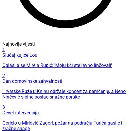
Najnovije vijesti
1
Slučaj kujice Lou
Oglasila se Mirela Rupić: 'Moju kći ste javno linčovali'
2
Dan domovinske zahvalnosti
Hrvatske Ruže u Kninu održale koncert za pamćenje, a Neno
Ninčević s bine poslao snažne poruke
3
Devet intervencija
Gorjelo u Mirlović Zagori, požar na području Turića gasile i
zračne snage