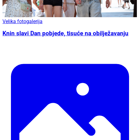
Velika fotogalerija
Knin slavi Dan pobjede, tisuće na obilježavanju