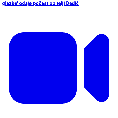
glazbe' odaje počast obitelji Dedić