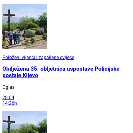
Položeni vijenci i zapaljene svijeće
Obilježena 35. obljetnica uspostave Policijske
postaje Kijevo
Oglas
28.04
14:26h