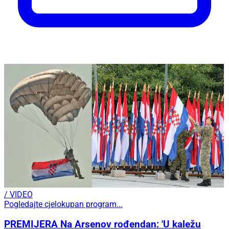
/ VIDEO
Pogledajte cjelokupan program...
PREMIJERA Na Arsenov rođendan: 'U kaležu