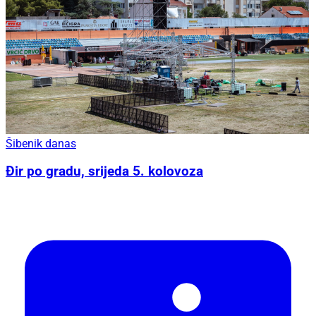
Šibenik danas
Đir po gradu, srijeda 5. kolovoza