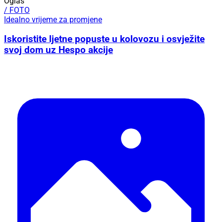
Oglas
/ FOTO
Idealno vrijeme za promjene
Iskoristite ljetne popuste u kolovozu i osvježite
svoj dom uz Hespo akcije