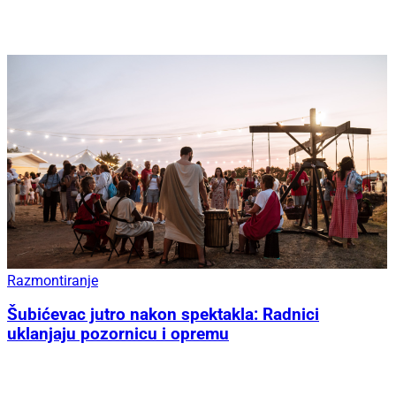
Razmontiranje
Šubićevac jutro nakon spektakla: Radnici
uklanjaju pozornicu i opremu