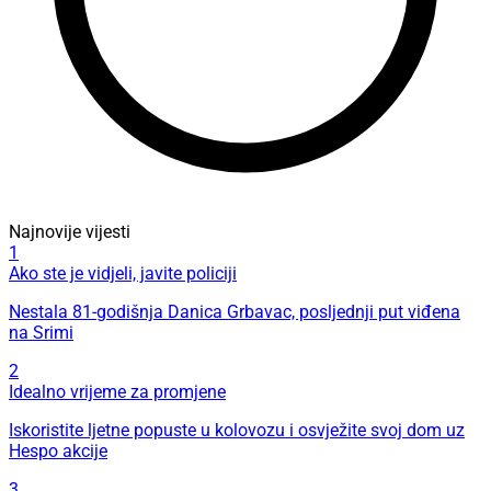
Najnovije vijesti
1
Ako ste je vidjeli, javite policiji
Nestala 81-godišnja Danica Grbavac, posljednji put viđena
na Srimi
2
Idealno vrijeme za promjene
Iskoristite ljetne popuste u kolovozu i osvježite svoj dom uz
Hespo akcije
3