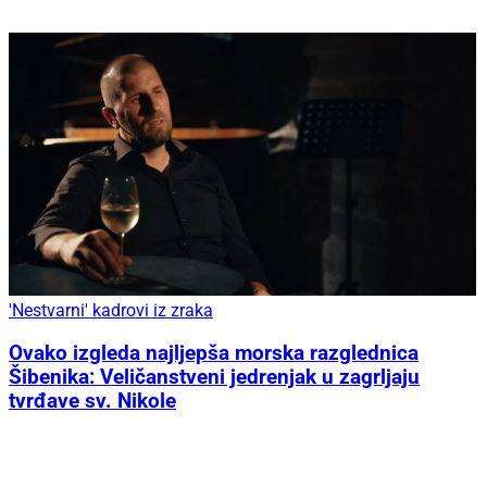
'Nestvarni' kadrovi iz zraka
Ovako izgleda najljepša morska razglednica
Šibenika: Veličanstveni jedrenjak u zagrljaju
tvrđave sv. Nikole