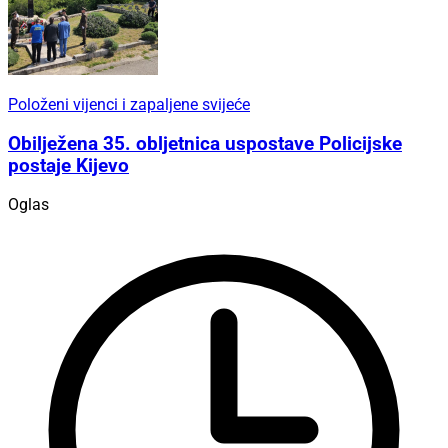
Položeni vijenci i zapaljene svijeće
Obilježena 35. obljetnica uspostave Policijske
postaje Kijevo
Oglas