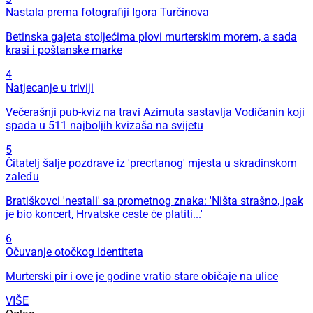
Nastala prema fotografiji Igora Turčinova
Betinska gajeta stoljećima plovi murterskim morem, a sada
krasi i poštanske marke
4
Natjecanje u triviji
Večerašnji pub-kviz na travi Azimuta sastavlja Vodičanin koji
spada u 511 najboljih kvizaša na svijetu
5
Čitatelj šalje pozdrave iz 'precrtanog' mjesta u skradinskom
zaleđu
Bratiškovci 'nestali' sa prometnog znaka: 'Ništa strašno, ipak
je bio koncert, Hrvatske ceste će platiti...'
6
Očuvanje otočkog identiteta
Murterski pir i ove je godine vratio stare običaje na ulice
VIŠE