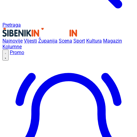
Pretraga
Najnovije
Vijesti
Županija
Scena
Sport
Kultura
Magazin
Kolumne
Promo