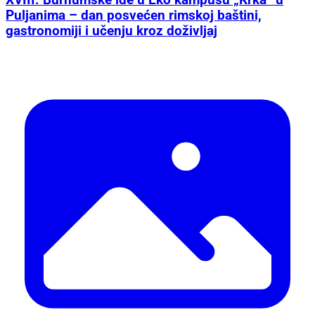
XVIII. Burnumske ide u Eko kampusu „Krka“ u
Puljanima – dan posvećen rimskoj baštini,
gastronomiji i učenju kroz doživljaj