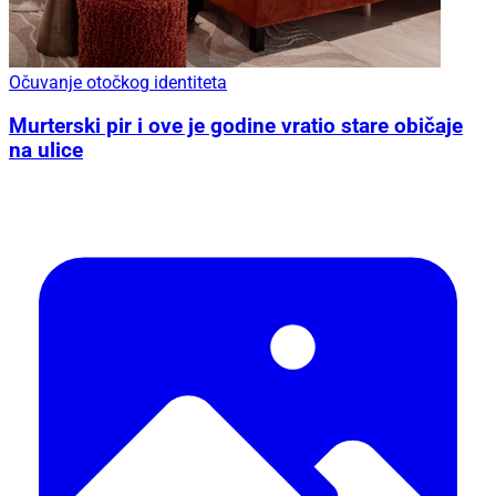
Očuvanje otočkog identiteta
Murterski pir i ove je godine vratio stare običaje
na ulice