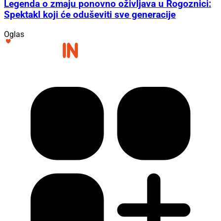
Legenda o zmaju ponovno oživljava u Rogoznici:
Spektakl koji će oduševiti sve generacije
Oglas