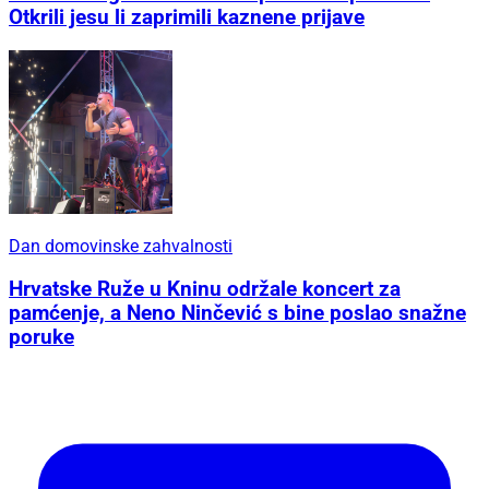
Otkrili jesu li zaprimili kaznene prijave
Dan domovinske zahvalnosti
Hrvatske Ruže u Kninu održale koncert za
pamćenje, a Neno Ninčević s bine poslao snažne
poruke