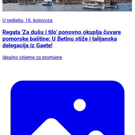
U nedjelju, 16. kolovoza
Regata 'Za dušu i tilo' ponovno okuplja čuvare
pomorske baštine: U Betinu stiže i talijanska
delegacija iz Gaete!
Idealno vrijeme za promjene