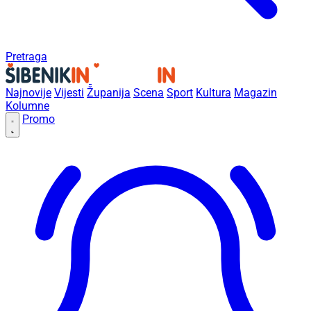
Pretraga
Najnovije
Vijesti
Županija
Scena
Sport
Kultura
Magazin
Kolumne
Promo