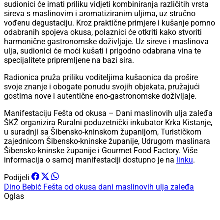
sudionici će imati priliku vidjeti kombiniranja različitih vrsta
sireva s maslinovim i aromatiziranim uljima, uz stručno
vođenu degustaciju. Kroz praktične primjere i kušanje pomno
odabranih spojeva okusa, polaznici će otkriti kako stvoriti
harmonične gastronomske doživljaje. Uz sireve i maslinova
ulja, sudionici će moći kušati i prigodno odabrana vina te
specijalitete pripremljene na bazi sira.
Radionica pruža priliku voditeljima kušaonica da prošire
svoje znanje i obogate ponudu svojih objekata, pružajući
gostima nove i autentične eno-gastronomske doživljaje.
Manifestaciju Fešta od okusa – Dani maslinovih ulja zaleđa
ŠKŽ organizira Ruralni poduzetnički inkubator Krka Kistanje,
u suradnji sa Šibensko-kninskom županijom, Turističkom
zajednicom Šibensko-kninske županije, Udrugom maslinara
Šibensko-kninske županije i Gourmet Food Factory. Više
informacija o samoj manifestaciji dostupno je na
linku
.
Podijeli
Dino Bebić
Fešta od okusa
dani maslinovih ulja zaleđa
Oglas