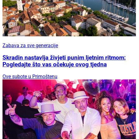
Zabava za sve generacije
Skradin nastavlja živjeti punim ljetnim ritmom:
Pogledajte što vas očekuje ovog tjedna
Ove subote u Primoštenu