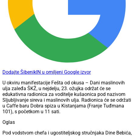
Dodajte ŠibenikIN u omiljeni Google izvor
U okviru manifestacije Fešta od okusa – Dani maslinovih
ulja zaleđa ŠKŽ, u nejdelju, 23. ožujka održat će se
edukativna radionica za voditelje kušaonica pod nazivom
Sljubljivanje sireva i maslinovih ulja. Radionica će se održati
u Caffe baru Dobra spiza u Kistanjama (Franje Tuđmana
101), s početkom u 11 sati.
Oglas
Pod vodstvom chefa i ugostiteljskog stručnjaka Dine Bebića,