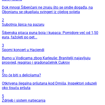
Dok mnogi Šibenčani ne znaju što se ondje događa, na
Obonjanu se okupljaju svingeri iz cijelog svijeta
2
Subotnja špica na pazaru
Šibenska pijaca puna boja i kupaca: Pomidore već od 1,50
eura, fažoleti po pet...
3
Sporni koncert u Haciendi
Burno u Vodicama zbog Karleuše: Branitelji najavljuju
prosvjed, reagirao i gradonačelnik Cukrov
4
Što će biti s delicijama?
Otkrivena ilegalna pršutana kod Drniša, Inspektori oduzeli
oko tisuću pršuta
5
Ždrijeb i sistem natjecanja