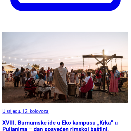
U srijedu, 12. kolovoza
XVIII. Burnumske ide u Eko kampusu „Krka“ u
Puljanima – dan posvećen rimskoj baštini,