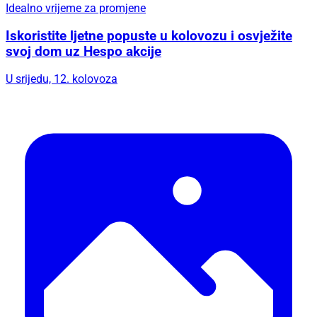
Idealno vrijeme za promjene
Iskoristite ljetne popuste u kolovozu i osvježite
svoj dom uz Hespo akcije
U srijedu, 12. kolovoza