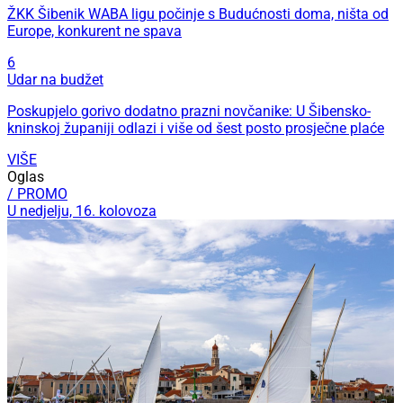
ŽKK Šibenik WABA ligu počinje s Budućnosti doma, ništa od
Europe, konkurent ne spava
6
Udar na budžet
Poskupjelo gorivo dodatno prazni novčanike: U Šibensko-
kninskoj županiji odlazi i više od šest posto prosječne plaće
VIŠE
Oglas
/ PROMO
U nedjelju, 16. kolovoza