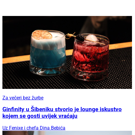
Za večeri bez žurbe
Ginfinity u Šibeniku stvorio je lounge iskustvo
kojem se gosti uvijek vraćaju
Uz Fenixe i chefa Dina Bebića