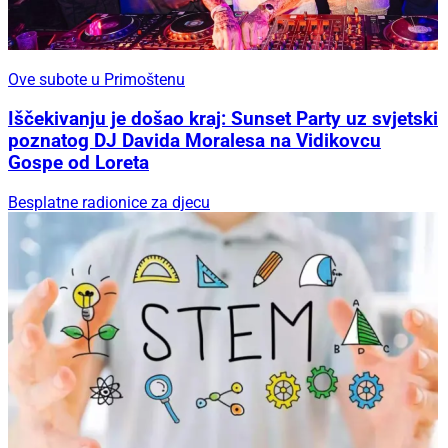
Ove subote u Primoštenu
Iščekivanju je došao kraj: Sunset Party uz svjetski
poznatog DJ Davida Moralesa na Vidikovcu
Gospe od Loreta
Besplatne radionice za djecu