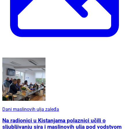
Dani maslinovih ulja zaleđa
Na radionici u Kistanjama polaznici učili o
sljubljivanju sira i maslinovih ulja pod vodstvom