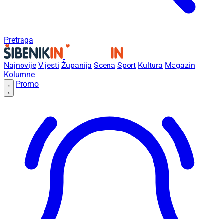
Pretraga
Najnovije
Vijesti
Županija
Scena
Sport
Kultura
Magazin
Kolumne
Promo