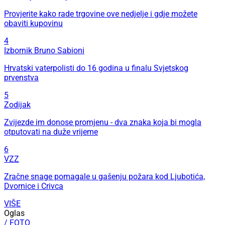
Provjerite kako rade trgovine ove nedjelje i gdje možete
obaviti kupovinu
4
Izbornik Bruno Sabioni
Hrvatski vaterpolisti do 16 godina u finalu Svjetskog
prvenstva
5
Zodijak
Zvijezde im donose promjenu - dva znaka koja bi mogla
otputovati na duže vrijeme
6
VZZ
Zračne snage pomagale u gašenju požara kod Ljubotića,
Dvornice i Crivca
VIŠE
Oglas
/ FOTO