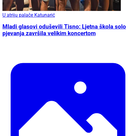
U atriju palače Katunarić
Mladi glasovi oduševili Tisno: Ljetna škola solo
pjevanja završila velikim koncertom