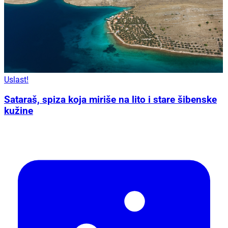
Uslast!
Sataraš, spiza koja miriše na lito i stare šibenske
kužine