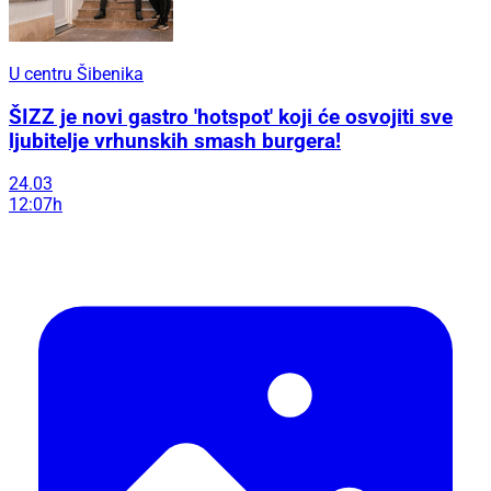
U centru Šibenika
ŠIZZ je novi gastro 'hotspot' koji će osvojiti sve
ljubitelje vrhunskih smash burgera!
24.03
12:07h