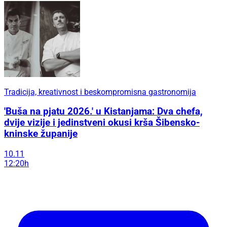
Tradicija, kreativnost i beskompromisna gastronomija
'Buša na pjatu 2026.' u Kistanjama: Dva chefa,
dvije vizije i jedinstveni okusi krša Šibensko-
kninske županije
10.11
12:20h