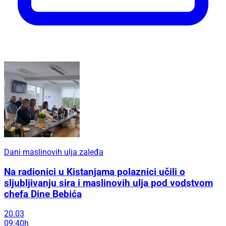
Dani maslinovih ulja zaleđa
Na radionici u Kistanjama polaznici učili o
sljubljivanju sira i maslinovih ulja pod vodstvom
chefa Dine Bebića
20.03
09:40h