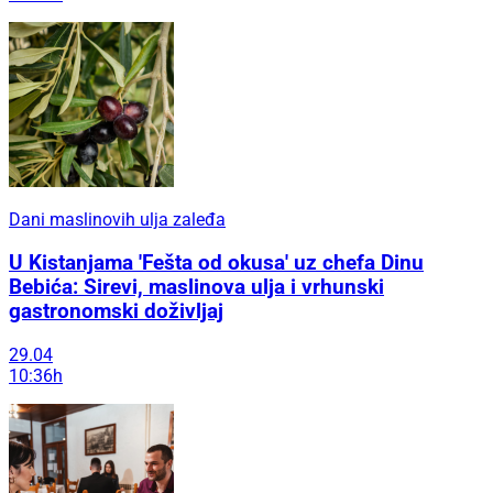
Dani maslinovih ulja zaleđa
U Kistanjama 'Fešta od okusa' uz chefa Dinu
Bebića: Sirevi, maslinova ulja i vrhunski
gastronomski doživljaj
29.04
10:36h