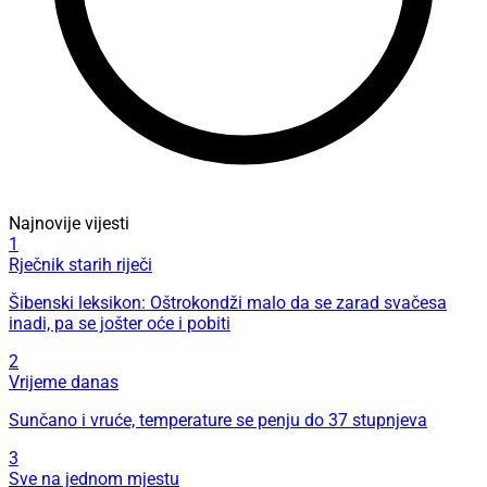
Najnovije vijesti
1
Rječnik starih riječi
Šibenski leksikon: Oštrokondži malo da se zarad svačesa
inadi, pa se jošter oće i pobiti
2
Vrijeme danas
Sunčano i vruće, temperature se penju do 37 stupnjeva
3
Sve na jednom mjestu