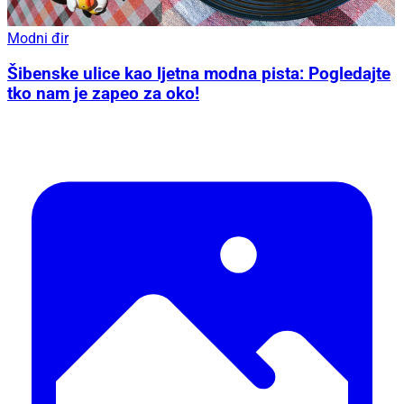
Modni đir
Šibenske ulice kao ljetna modna pista: Pogledajte
tko nam je zapeo za oko!