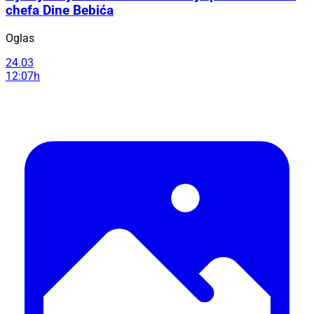
chefa Dine Bebića
Oglas
24.03
12:07h