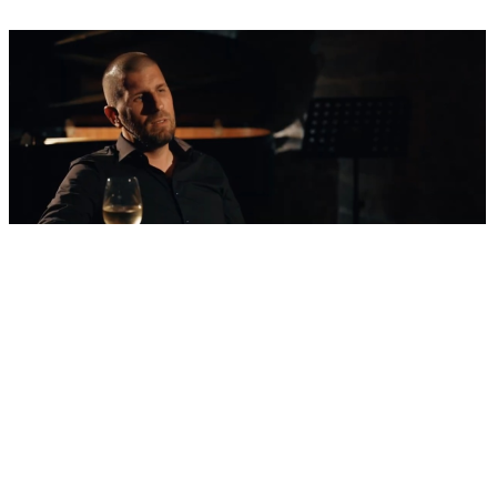
'Nestvarni' kadrovi iz zraka
Ovako izgleda najljepša morska razglednica
Šibenika: Veličanstveni jedrenjak u zagrljaju
tvrđave sv. Nikole