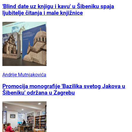
'Blind date uz knjigu i kavu' u Šibeniku spaja
ljubitelje čitanja i male knjižnice
Andrije Mutnjakovića
Promocija monografije 'Bazilika svetog Jakova u
Šibeniku' održana u Zagrebu