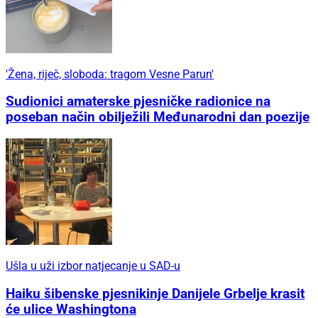
'Žena, riječ, sloboda: tragom Vesne Parun'
Sudionici amaterske pjesničke radionice na
poseban način obilježili Međunarodni dan poezije
Ušla u uži izbor natjecanje u SAD-u
Haiku šibenske pjesnikinje Danijele Grbelje krasit
će ulice Washingtona