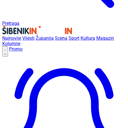
Pretraga
Najnovije
Vijesti
Županija
Scena
Sport
Kultura
Magazin
Kolumne
Promo