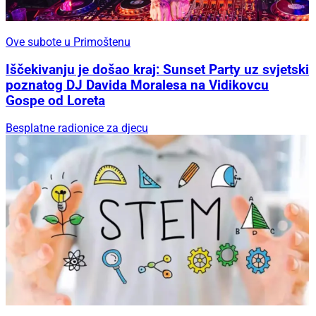
Ove subote u Primoštenu
Iščekivanju je došao kraj: Sunset Party uz svjetski
poznatog DJ Davida Moralesa na Vidikovcu
Gospe od Loreta
Besplatne radionice za djecu