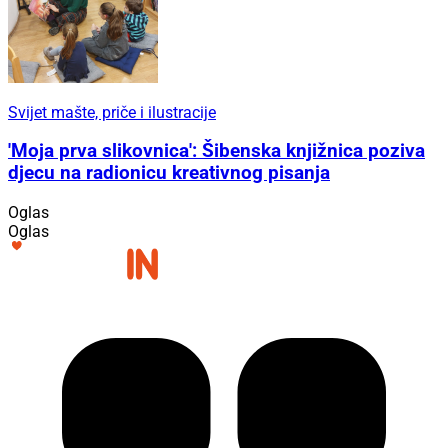
Svijet mašte, priče i ilustracije
'Moja prva slikovnica': Šibenska knjižnica poziva
djecu na radionicu kreativnog pisanja
Oglas
Oglas