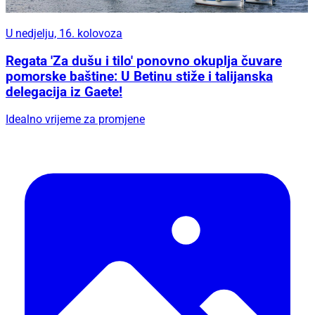
U nedjelju, 16. kolovoza
Regata 'Za dušu i tilo' ponovno okuplja čuvare
pomorske baštine: U Betinu stiže i talijanska
delegacija iz Gaete!
Idealno vrijeme za promjene