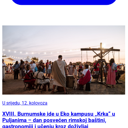
U srijedu, 12. kolovoza
XVIII. Burnumske ide u Eko kampusu „Krka“ u
Puljanima – dan posvećen rimskoj baštini,
gastronomiji i učenju kroz doživljaj