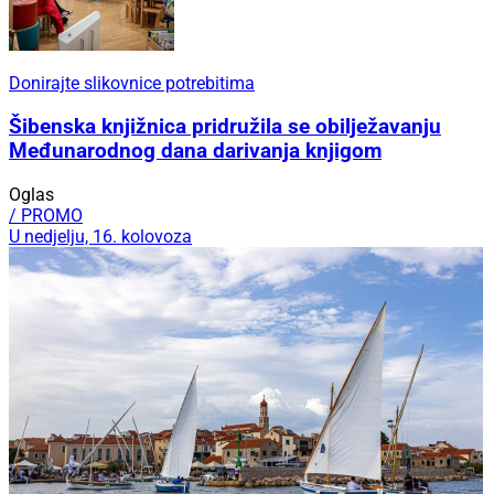
Donirajte slikovnice potrebitima
Šibenska knjižnica pridružila se obilježavanju
Međunarodnog dana darivanja knjigom
Oglas
/ PROMO
U nedjelju, 16. kolovoza