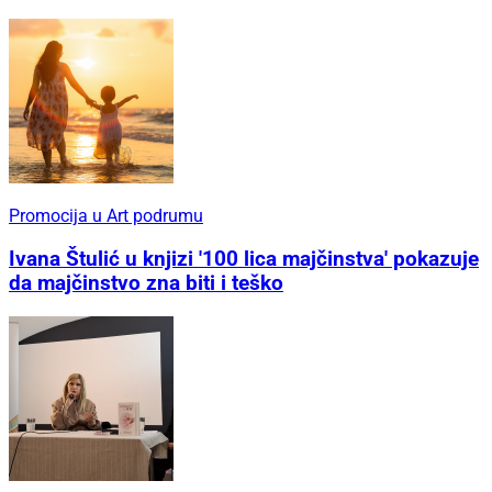
Promocija u Art podrumu
Ivana Štulić u knjizi '100 lica majčinstva' pokazuje
da majčinstvo zna biti i teško