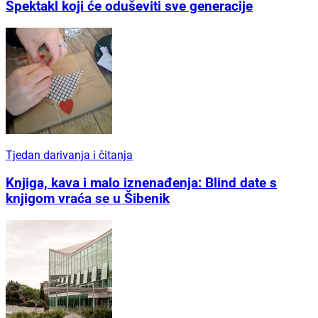
Spektakl koji će oduševiti sve generacije
Tjedan darivanja i čitanja
Knjiga, kava i malo iznenađenja: Blind date s
knjigom vraća se u Šibenik