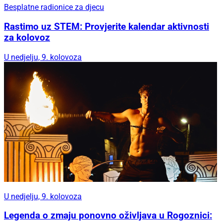
Besplatne radionice za djecu
Rastimo uz STEM: Provjerite kalendar aktivnosti
za kolovoz
U nedjelju, 9. kolovoza
U nedjelju, 9. kolovoza
Legenda o zmaju ponovno oživljava u Rogoznici: