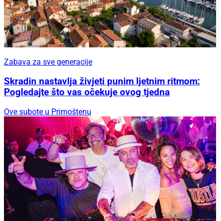
Zabava za sve generacije
Skradin nastavlja živjeti punim ljetnim ritmom:
Pogledajte što vas očekuje ovog tjedna
Ove subote u Primoštenu