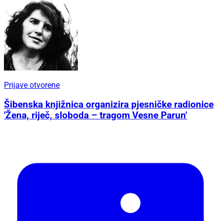
Prijave otvorene
Šibenska knjižnica organizira pjesničke radionice
'Žena, riječ, sloboda – tragom Vesne Parun'