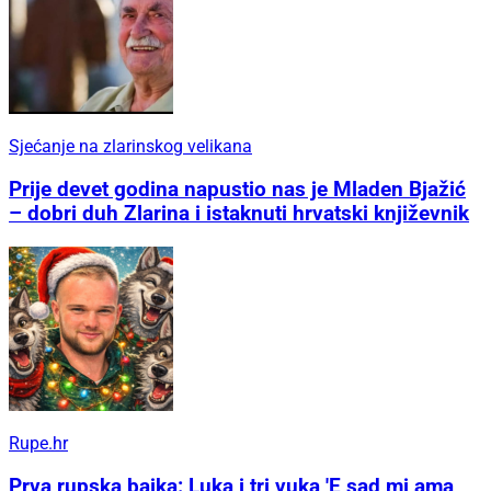
Sjećanje na zlarinskog velikana
Prije devet godina napustio nas je Mladen Bjažić
– dobri duh Zlarina i istaknuti hrvatski književnik
Rupe.hr
Prva rupska bajka: Luka i tri vuka 'E sad mi ama