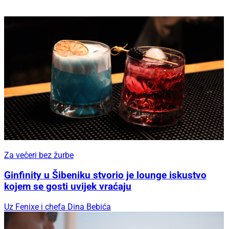
Za večeri bez žurbe
Ginfinity u Šibeniku stvorio je lounge iskustvo
kojem se gosti uvijek vraćaju
Uz Fenixe i chefa Dina Bebića