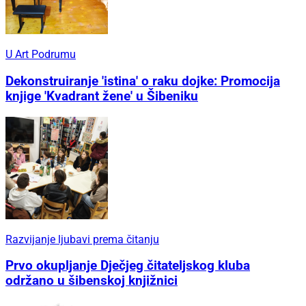
U Art Podrumu
Dekonstruiranje 'istina' o raku dojke: Promocija
knjige 'Kvadrant žene' u Šibeniku
Razvijanje ljubavi prema čitanju
Prvo okupljanje Dječjeg čitateljskog kluba
održano u šibenskoj knjižnici