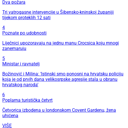
Dva požara
Tri vatrogasne intervencije u Šibensko-kninskoj županiji
tijekom proteklih 12 sati
4
Poznate po udobnosti
Liječnici upozoravaju na jednu manu Crocsica koju mnogi
zanemaruju
5
Ministar i ravnatelj
Božinović i Milina: ‘Istinski smo ponosni na hrvatsku policiju
koja je od prvih dana velikosrpske agresije stala u obranu
hrvatskog naroda’
6
Poplarna turistička četvrt
Četvorica izbodena u londonskom Covent Gardenu, žena
uhićena
VIŠE