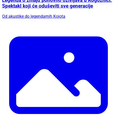
Legenda o zmaju ponovno oživljava u Rogoznici:
Spektakl koji će oduševiti sve generacije
Od akustike do legendarnih Kojota