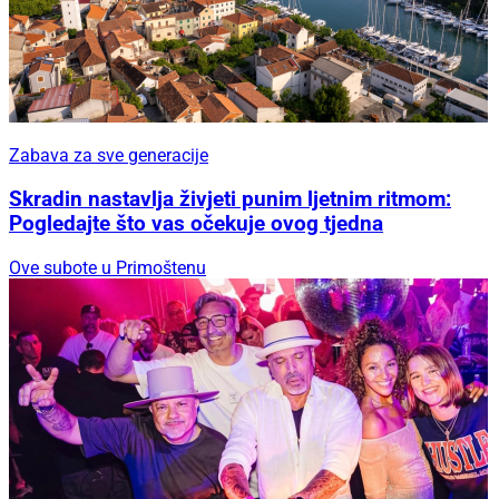
Zabava za sve generacije
Skradin nastavlja živjeti punim ljetnim ritmom:
Pogledajte što vas očekuje ovog tjedna
Ove subote u Primoštenu