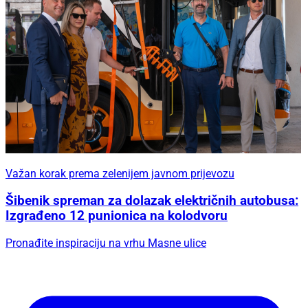
Važan korak prema zelenijem javnom prijevozu
Šibenik spreman za dolazak električnih autobusa:
Izgrađeno 12 punionica na kolodvoru
Pronađite inspiraciju na vrhu Masne ulice