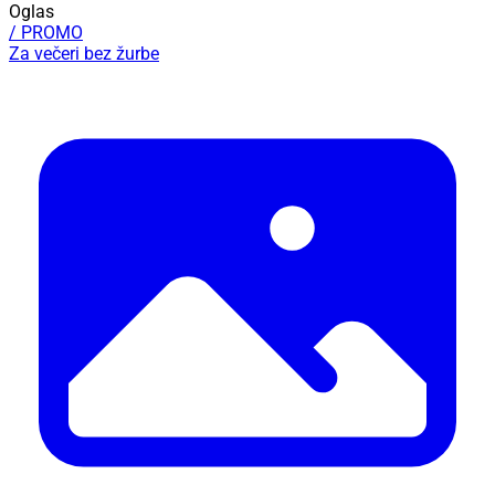
Oglas
/ PROMO
Za večeri bez žurbe