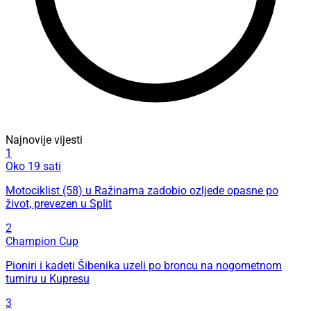
Najnovije vijesti
1
Oko 19 sati
Motociklist (58) u Ražinama zadobio ozljede opasne po
život, prevezen u Split
2
Champion Cup
Pioniri i kadeti Šibenika uzeli po broncu na nogometnom
turniru u Kupresu
3