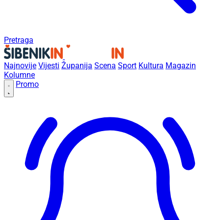
Pretraga
Najnovije
Vijesti
Županija
Scena
Sport
Kultura
Magazin
Kolumne
Promo