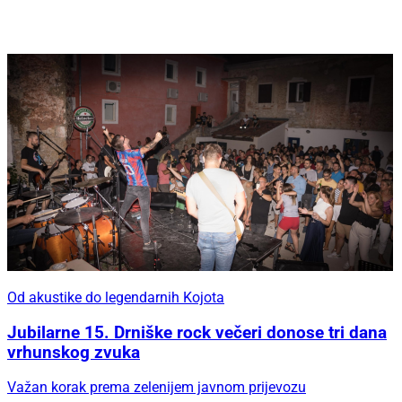
Od akustike do legendarnih Kojota
Jubilarne 15. Drniške rock večeri donose tri dana
vrhunskog zvuka
Važan korak prema zelenijem javnom prijevozu