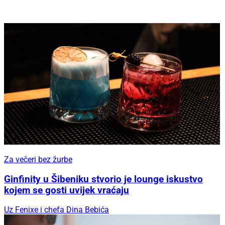
Za večeri bez žurbe
Ginfinity u Šibeniku stvorio je lounge iskustvo
kojem se gosti uvijek vraćaju
Uz Fenixe i chefa Dina Bebića