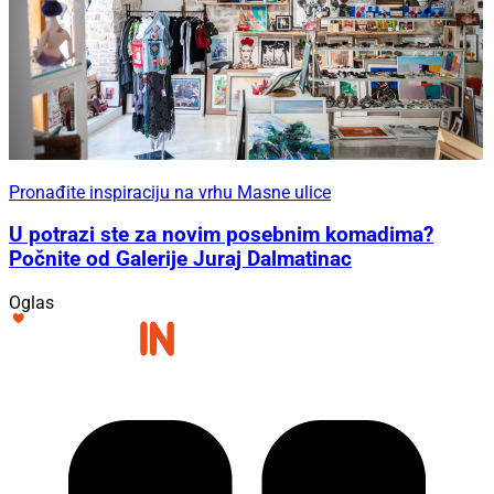
Pronađite inspiraciju na vrhu Masne ulice
U potrazi ste za novim posebnim komadima?
Počnite od Galerije Juraj Dalmatinac
Oglas