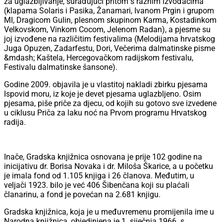
za uglazbljivanje, surađujući pritom s raznim izvođačima
(klapama Solaris i Pasika, Žanamari, Ivanom Prgin i grupom
MI, Dragicom Gulin, plesnom skupinom Karma, Kostadinkom
Velkovskom, Vinkom Cocom, Jelenom Radan), a pjesme su
joj izvođene na različitim festivalima (Melodijama hrvatskog
Juga Opuzen, Zadarfestu, Dori, Večerima dalmatinske pisme
&mdash; Kaštela, Hercegovačkom radijskom festivalu,
Festivalu dalmatinske šansone).
Godine 2009. objavila je u vlastitoj nakladi zbirku pjesama
Ispovid moru, iz koje je devet pjesama uglazbljeno. Osim
pjesama, piše priče za djecu, od kojih su gotovo sve izvedene
u ciklusu Priča za laku noć na Prvom programu Hrvatskog
radija.
Inače, Gradska knjižnica osnovana je prije 102 godine na
inicijativu dr. Borisa Novaka i dr. Miloša Škarice, a u početku
je imala fond od 1.105 knjiga i 26 članova. Međutim, u
veljači 1923. bilo je već 406 Šibenčana koji su plaćali
članarinu, a fond je povećan na 2.681 knjigu.
Gradska knjižnica, koja je u međuvremenu promijenila ime u
Narodna knjižnica, objedinjena je 1. siječnja 1966. s