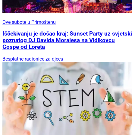
Ove subote u Primoštenu
Iščekivanju je došao kraj: Sunset Party uz svjetski
poznatog DJ Davida Moralesa na Vidikovcu
Gospe od Loreta
Besplatne radionice za djecu