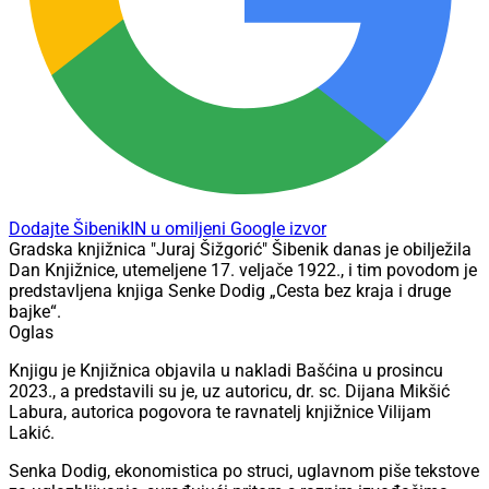
Dodajte ŠibenikIN u omiljeni Google izvor
Gradska knjižnica "Juraj Šižgorić" Šibenik danas je obilježila
Dan Knjižnice, utemeljene 17. veljače 1922., i tim povodom je
predstavljena knjiga Senke Dodig „Cesta bez kraja i druge
bajke“.
Oglas
Knjigu je Knjižnica objavila u nakladi Bašćina u prosincu
2023., a predstavili su je, uz autoricu, dr. sc. Dijana Mikšić
Labura, autorica pogovora te ravnatelj knjižnice Vilijam
Lakić.
Senka Dodig, ekonomistica po struci, uglavnom piše tekstove