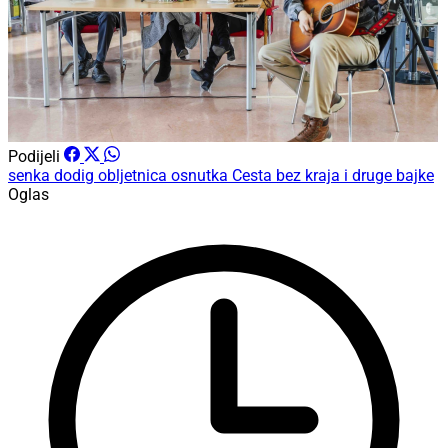
Podijeli
senka dodig
obljetnica osnutka
Cesta bez kraja i druge bajke
Oglas