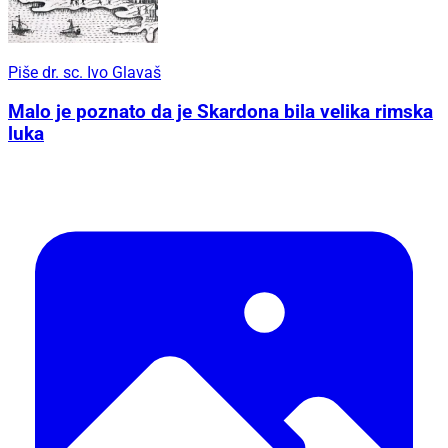
Piše dr. sc. Ivo Glavaš
Malo je poznato da je Skardona bila velika rimska
luka