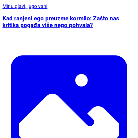
Mir u glavi, jugo vani
Kad ranjeni ego preuzme kormilo: Zašto nas
kritika pogađa više nego pohvala?