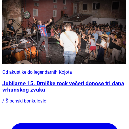
Od akustike do legendarnih Kojota
Jubilarne 15. Drniške rock večeri donose tri dana
vrhunskog zvuka
/ Šibenski bonkulović