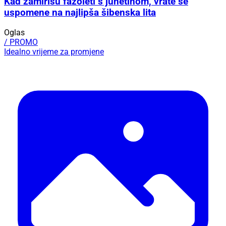
Kad zamirišu fažoleti s junetinom, vrate se
uspomene na najlipša šibenska lita
Oglas
/ PROMO
Idealno vrijeme za promjene