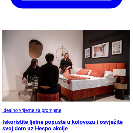
Idealno vrijeme za promjene
Iskoristite ljetne popuste u kolovozu i osvježite
svoj dom uz Hespo akcije