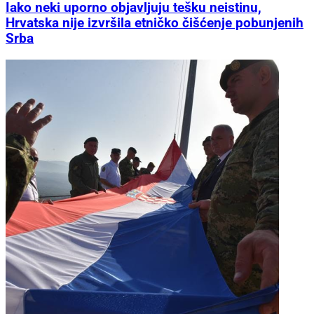
Iako neki uporno objavljuju tešku neistinu,
Hrvatska nije izvršila etničko čišćenje pobunjenih
Srba