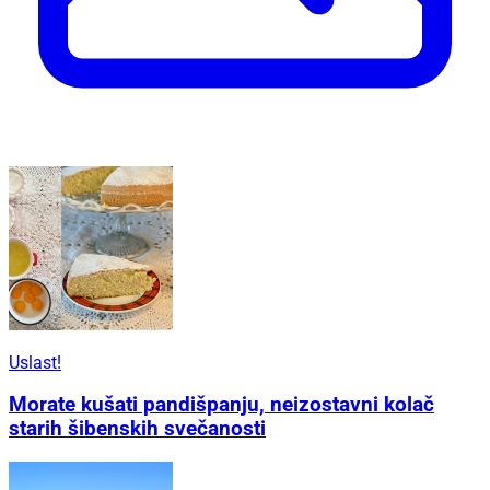
Uslast!
Morate kušati pandišpanju, neizostavni kolač
starih šibenskih svečanosti