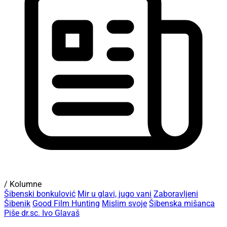
/ Kolumne
Šibenski bonkulović
Mir u glavi, jugo vani
Zaboravljeni
Šibenik
Good Film Hunting
Mislim svoje
Šibenska mišanca
Piše dr.sc. Ivo Glavaš