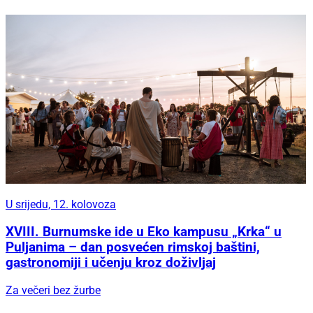
U srijedu, 12. kolovoza
XVIII. Burnumske ide u Eko kampusu „Krka“ u
Puljanima – dan posvećen rimskoj baštini,
gastronomiji i učenju kroz doživljaj
Za večeri bez žurbe