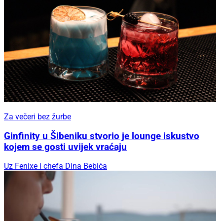
Za večeri bez žurbe
Ginfinity u Šibeniku stvorio je lounge iskustvo
kojem se gosti uvijek vraćaju
Uz Fenixe i chefa Dina Bebića