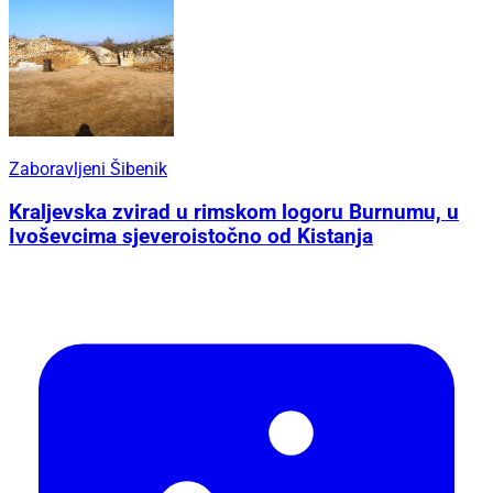
Zaboravljeni Šibenik
Kraljevska zvirad u rimskom logoru Burnumu, u
Ivoševcima sjeveroistočno od Kistanja