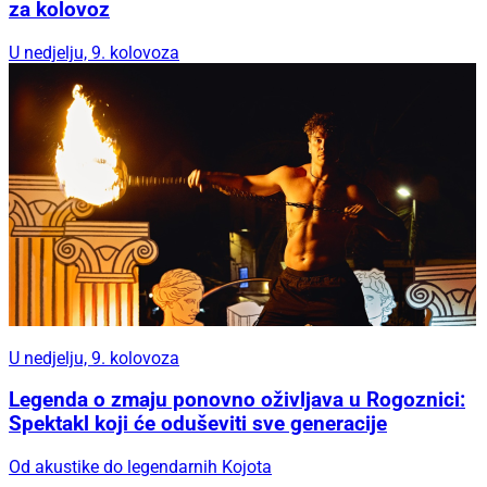
za kolovoz
U nedjelju, 9. kolovoza
U nedjelju, 9. kolovoza
Legenda o zmaju ponovno oživljava u Rogoznici:
Spektakl koji će oduševiti sve generacije
Od akustike do legendarnih Kojota