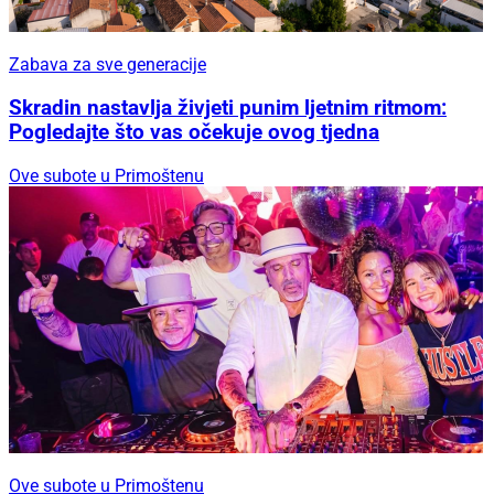
Zabava za sve generacije
Skradin nastavlja živjeti punim ljetnim ritmom:
Pogledajte što vas očekuje ovog tjedna
Ove subote u Primoštenu
Ove subote u Primoštenu