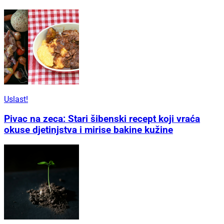
Uslast!
Pivac na zeca: Stari šibenski recept koji vraća
okuse djetinjstva i mirise bakine kužine