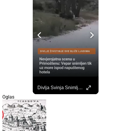
Započela Izgradnja Punionica Na Šibenskom Autobusnom Kolodvoru. Četiri Perona Zatvorena
Divlja Svinja Snimljena Uz More U Primoštenu
Započeli su radovi na izgradnji punionica na šibenskom Autobusnom kolodvoru za nove elektricne autobuse koji uskoro dolaze na šibenske ceste. https://sibenik.in/sibenik/zapocela-izgradnja-punionica-na-sibenskom-autobusnom-kolodvoru-cetiri-perona-zatvorena/
Oglas