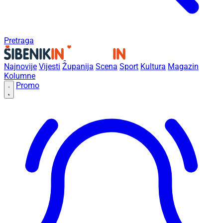
Pretraga
Najnovije
Vijesti
Županija
Scena
Sport
Kultura
Magazin
Kolumne
Promo