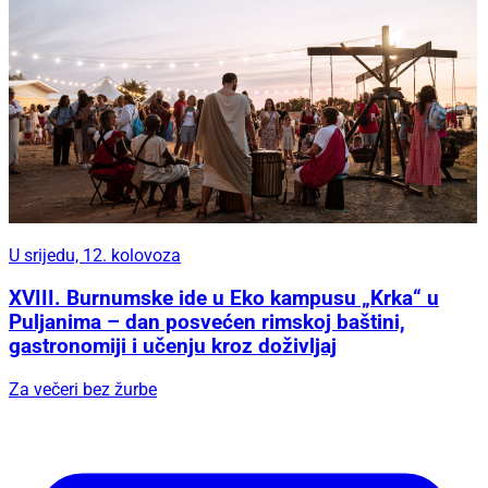
U srijedu, 12. kolovoza
XVIII. Burnumske ide u Eko kampusu „Krka“ u
Puljanima – dan posvećen rimskoj baštini,
gastronomiji i učenju kroz doživljaj
Za večeri bez žurbe