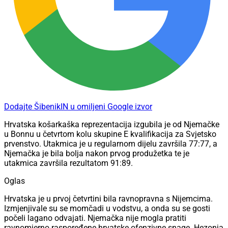
Dodajte ŠibenikIN u omiljeni Google izvor
Hrvatska košarkaška reprezentacija izgubila je od Njemačke
u Bonnu u četvrtom kolu skupine E kvalifikacija za Svjetsko
prvenstvo. Utakmica je u regularnom dijelu završila 77:77, a
Njemačka je bila bolja nakon prvog produžetka te je
utakmica završila rezultatom 91:89.
Oglas
Hrvatska je u prvoj četvrtini bila ravnopravna s Nijemcima.
Izmjenjivale su se momčadi u vodstvu, a onda su se gosti
počeli lagano odvajati. Njemačka nije mogla pratiti
ravnomjerno raspoređene hrvatske ofenzivne snage. Hezonja