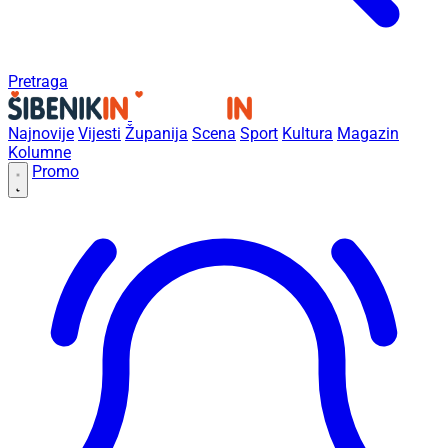
Pretraga
Najnovije
Vijesti
Županija
Scena
Sport
Kultura
Magazin
Kolumne
Promo