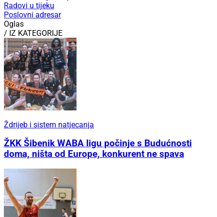
Radovi u tijeku
Poslovni adresar
Oglas
/ IZ KATEGORIJE
Ždrijeb i sistem natjecanja
ŽKK Šibenik WABA ligu počinje s Budućnosti
doma, ništa od Europe, konkurent ne spava