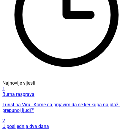
Najnovije vijesti
1
Burna rasprava
Turist na Viru: 'Kome da prijavim da se ker kupa na plaži
prepunoj ljudi?'
2
U posljednja dva dana