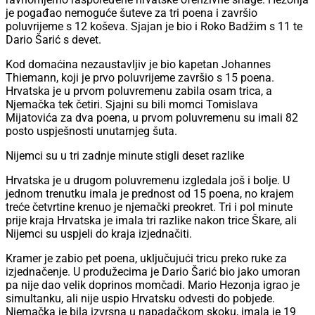
je pogađao nemoguće šuteve za tri poena i završio
poluvrijeme s 12 koševa. Sjajan je bio i Roko Badžim s 11 te
Dario Šarić s devet.
Kod domaćina nezaustavljiv je bio kapetan Johannes
Thiemann, koji je prvo poluvrijeme završio s 15 poena.
Hrvatska je u prvom poluvremenu zabila osam trica, a
Njemačka tek četiri. Sjajni su bili momci Tomislava
Mijatovića za dva poena, u prvom poluvremenu su imali 82
posto uspješnosti unutarnjeg šuta.
Nijemci su u tri zadnje minute stigli deset razlike
Hrvatska je u drugom poluvremenu izgledala još i bolje. U
jednom trenutku imala je prednost od 15 poena, no krajem
treće četvrtine krenuo je njemački preokret. Tri i pol minute
prije kraja Hrvatska je imala tri razlike nakon trice Škare, ali
Nijemci su uspjeli do kraja izjednačiti.
Kramer je zabio pet poena, uključujući tricu preko ruke za
izjednačenje. U produžecima je Dario Šarić bio jako umoran
pa nije dao velik doprinos momčadi. Mario Hezonja igrao je
simultanku, ali nije uspio Hrvatsku odvesti do pobjede.
Njemačka je bila izvrsna u napadačkom skoku, imala je 19