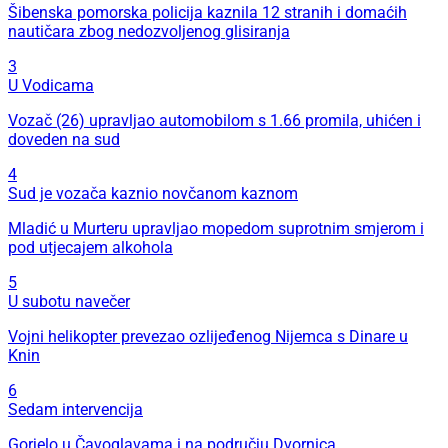
Šibenska pomorska policija kaznila 12 stranih i domaćih
nautičara zbog nedozvoljenog glisiranja
3
U Vodicama
Vozač (26) upravljao automobilom s 1.66 promila, uhićen i
doveden na sud
4
Sud je vozača kaznio novčanom kaznom
Mladić u Murteru upravljao mopedom suprotnim smjerom i
pod utjecajem alkohola
5
U subotu navečer
Vojni helikopter prevezao ozlijeđenog Nijemca s Dinare u
Knin
6
Sedam intervencija
Gorjelo u Čavoglavama i na području Dvornica