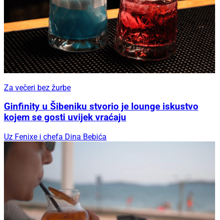
Za večeri bez žurbe
Ginfinity u Šibeniku stvorio je lounge iskustvo
kojem se gosti uvijek vraćaju
Uz Fenixe i chefa Dina Bebića