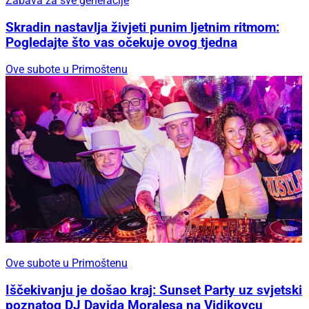
Zabava za sve generacije
Skradin nastavlja živjeti punim ljetnim ritmom:
Pogledajte što vas očekuje ovog tjedna
Ove subote u Primoštenu
Ove subote u Primoštenu
Iščekivanju je došao kraj: Sunset Party uz svjetski
poznatog DJ Davida Moralesa na Vidikovcu