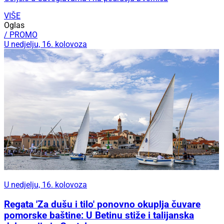
VIŠE
Oglas
/ PROMO
U nedjelju, 16. kolovoza
U nedjelju, 16. kolovoza
Regata 'Za dušu i tilo' ponovno okuplja čuvare
pomorske baštine: U Betinu stiže i talijanska