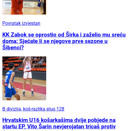
Povratak izvjestan
KK Zabok se oprostio od Širka i zaželio mu sreću
doma: Sjećate li se njegove prve sezone u
Šibenci?
B divizija, koš-razlika plus 128
Hrvatskim U16 košarkašima dvije pobjede na
startu EP, Vito Šarin nevjerojatan tricaš protiv