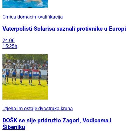
Crnica domaćin kvalifikacija
Vaterpolisti Solarisa saznali protivnike u Europi
24.06
15:25h
Utjeha im ostaje dvostruka kruna
DOŠK se nije pridružio Zagori, Vodicama i
Šibeniku