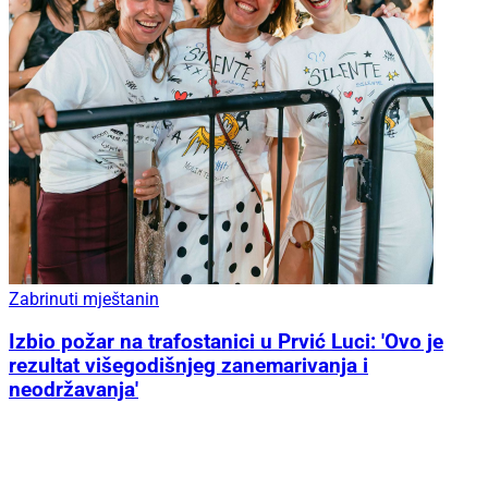
Zabrinuti mještanin
Izbio požar na trafostanici u Prvić Luci: 'Ovo je
rezultat višegodišnjeg zanemarivanja i
neodržavanja'