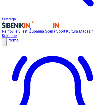
Pretraga
Najnovije
Vijesti
Županija
Scena
Sport
Kultura
Magazin
Kolumne
Promo