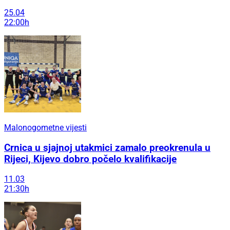
25.04
22:00h
Malonogometne vijesti
Crnica u sjajnoj utakmici zamalo preokrenula u
Rijeci, Kijevo dobro počelo kvalifikacije
11.03
21:30h