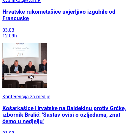
Kvalifikacije za EP
Hrvatske rukometašice uvjerljivo izgubile od
Francuske
03.03
12:09h
Konferencija za medije
Košarkašice Hrvatske na Baldekinu protiv Grčke,
izbornik Bralić: 'Sastav ovisi o ozljedama, znat
ćemo u nedjelju'