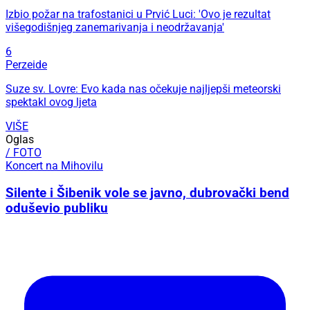
Izbio požar na trafostanici u Prvić Luci: 'Ovo je rezultat
višegodišnjeg zanemarivanja i neodržavanja'
6
Perzeide
Suze sv. Lovre: Evo kada nas očekuje najljepši meteorski
spektakl ovog ljeta
VIŠE
Oglas
/ FOTO
Koncert na Mihovilu
Silente i Šibenik vole se javno, dubrovački bend
oduševio publiku