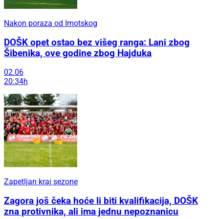
Nakon poraza od Imotskog
DOŠK opet ostao bez višeg ranga: Lani zbog
Šibenika, ove godine zbog Hajduka
02.06
20:34h
Zapetljan kraj sezone
Zagora još čeka hoće li biti kvalifikacija, DOŠK
zna protivnika, ali ima jednu nepoznanicu