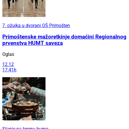
7. ožujka u dvorani OŠ Primošten
Primoštenske mažoretkinje domaćini Regionalnog
prvenstva HUMT saveza
Oglas
12.12
17:41h
Stanje na terenu burno