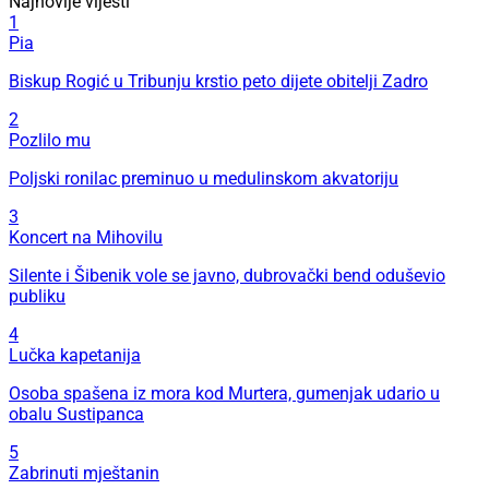
Najnovije vijesti
1
Pia
Biskup Rogić u Tribunju krstio peto dijete obitelji Zadro
2
Pozlilo mu
Poljski ronilac preminuo u medulinskom akvatoriju
3
Koncert na Mihovilu
Silente i Šibenik vole se javno, dubrovački bend oduševio
publiku
4
Lučka kapetanija
Osoba spašena iz mora kod Murtera, gumenjak udario u
obalu Sustipanca
5
Zabrinuti mještanin