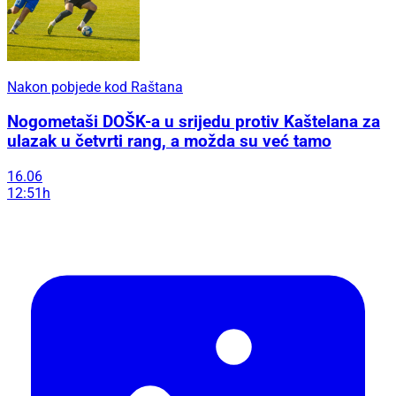
Nakon pobjede kod Raštana
Nogometaši DOŠK-a u srijedu protiv Kaštelana za
ulazak u četvrti rang, a možda su već tamo
16.06
12:51h