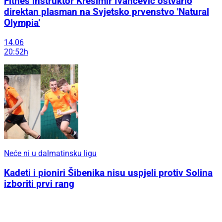
Fitnes instruktor Krešimir Ivančević ostvario
direktan plasman na Svjetsko prvenstvo 'Natural
Olympia'
14.06
20:52h
Neće ni u dalmatinsku ligu
Kadeti i pioniri Šibenika nisu uspjeli protiv Solina
izboriti prvi rang