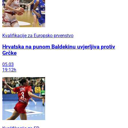
Kvalifikacije za Europsko prvenstvo
Hrvatska na punom Baldekinu uvjerljiva protiv
Grčke
05.03
19:12h