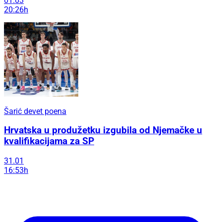
01.03
20:26h
Šarić devet poena
Hrvatska u produžetku izgubila od Njemačke u
kvalifikacijama za SP
31.01
16:53h