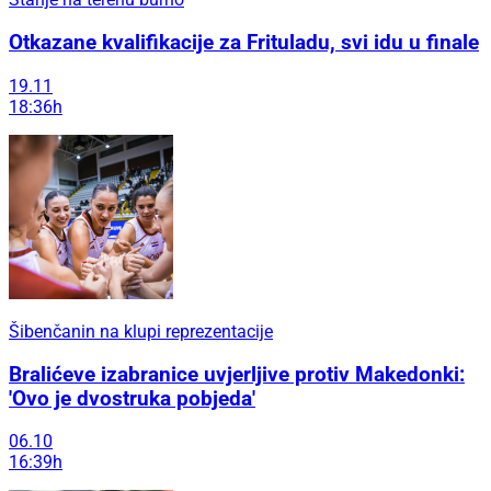
Otkazane kvalifikacije za Frituladu, svi idu u finale
19.11
18:36h
Šibenčanin na klupi reprezentacije
Bralićeve izabranice uvjerljive protiv Makedonki:
'Ovo je dvostruka pobjeda'
06.10
16:39h