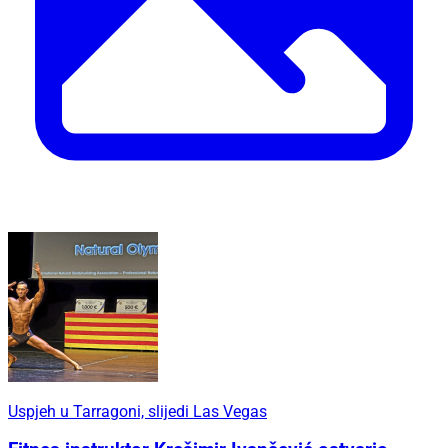
Uspjeh u Tarragoni, slijedi Las Vegas