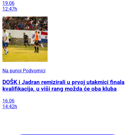
19.06
12:47h
Na punoj Podvornici
DOŠK i Jadran remizirali u prvoj utakmici finala
kvalifikacija, u viši rang možda će oba kluba
16.06
14:42h