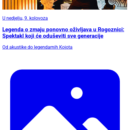
U nedjelju, 9. kolovoza
Legenda o zmaju ponovno oživljava u Rogoznici:
Spektakl koji će oduševiti sve generacije
Od akustike do legendarnih Kojota