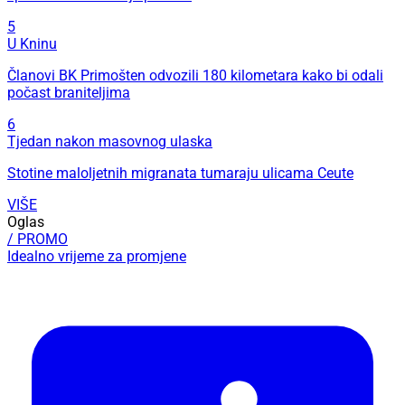
5
U Kninu
Članovi BK Primošten odvozili 180 kilometara kako bi odali
počast braniteljima
6
Tjedan nakon masovnog ulaska
Stotine maloljetnih migranata tumaraju ulicama Ceute
VIŠE
Oglas
/ PROMO
Idealno vrijeme za promjene