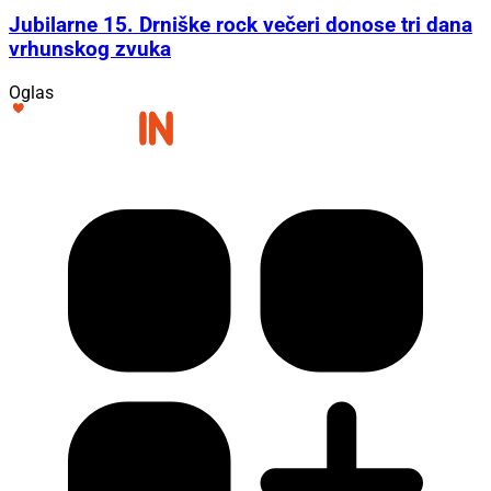
Jubilarne 15. Drniške rock večeri donose tri dana
vrhunskog zvuka
Oglas