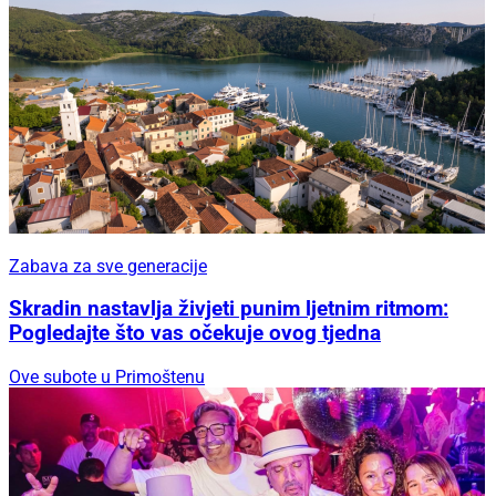
Zabava za sve generacije
Skradin nastavlja živjeti punim ljetnim ritmom:
Pogledajte što vas očekuje ovog tjedna
Ove subote u Primoštenu