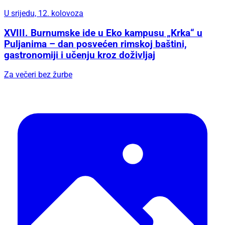
U srijedu, 12. kolovoza
XVIII. Burnumske ide u Eko kampusu „Krka“ u
Puljanima – dan posvećen rimskoj baštini,
gastronomiji i učenju kroz doživljaj
Za večeri bez žurbe