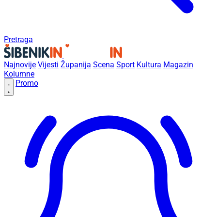
Pretraga
Najnovije
Vijesti
Županija
Scena
Sport
Kultura
Magazin
Kolumne
Promo