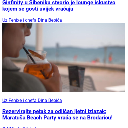
Ginfinity u Šibeniku stvorio je lounge iskustvo
kojem se gosti uvijek vraćaju
Uz Fenixe i chefa Dina Bebića
Uz Fenixe i chefa Dina Bebića
Rezervirajte petak za odličan ljetni izlazak:
Maratuša Beach Party vraća se na Brodaricu!