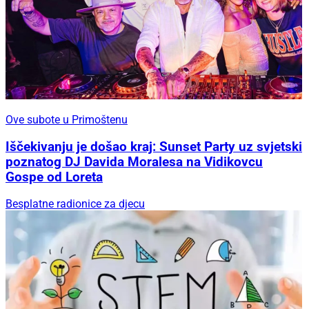
Ove subote u Primoštenu
Iščekivanju je došao kraj: Sunset Party uz svjetski
poznatog DJ Davida Moralesa na Vidikovcu
Gospe od Loreta
Besplatne radionice za djecu