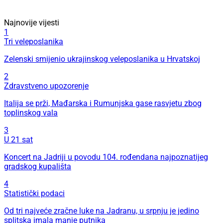
Najnovije vijesti
1
Tri veleposlanika
Zelenski smijenio ukrajinskog veleposlanika u Hrvatskoj
2
Zdravstveno upozorenje
Italija se prži, Mađarska i Rumunjska gase rasvjetu zbog
toplinskog vala
3
U 21 sat
Koncert na Jadriji u povodu 104. rođendana najpoznatijeg
gradskog kupališta
4
Statistički podaci
Od tri najveće zračne luke na Jadranu, u srpnju je jedino
splitska imala manje putnika