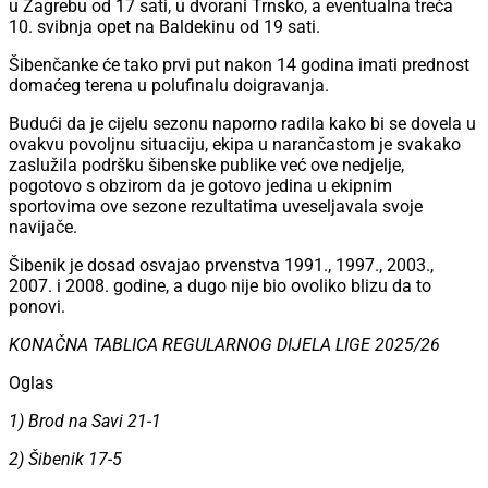
u Zagrebu od 17 sati, u dvorani Trnsko, a eventualna treća
10. svibnja opet na Baldekinu od 19 sati.
Šibenčanke će tako prvi put nakon 14 godina imati prednost
domaćeg terena u polufinalu doigravanja.
Budući da je cijelu sezonu naporno radila kako bi se dovela u
ovakvu povoljnu situaciju, ekipa u narančastom je svakako
zaslužila podršku šibenske publike već ove nedjelje,
pogotovo s obzirom da je gotovo jedina u ekipnim
sportovima ove sezone rezultatima uveseljavala svoje
navijače.
Šibenik je dosad osvajao prvenstva 1991., 1997., 2003.,
2007. i 2008. godine, a dugo nije bio ovoliko blizu da to
ponovi.
KONAČNA TABLICA REGULARNOG DIJELA LIGE 2025/26
Oglas
1) Brod na Savi 21-1
2) Šibenik 17-5