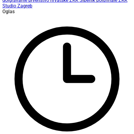
doigravanje
prvenstvo hrvatske
ŽKK Šibenik
polufinale
ŽKK
Studio Zagreb
Oglas