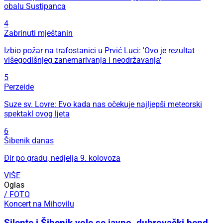
obalu Sustipanca
4
Zabrinuti mještanin
Izbio požar na trafostanici u Prvić Luci: 'Ovo je rezultat
višegodišnjeg zanemarivanja i neodržavanja'
5
Perzeide
Suze sv. Lovre: Evo kada nas očekuje najljepši meteorski
spektakl ovog ljeta
6
Šibenik danas
Đir po gradu, nedjelja 9. kolovoza
VIŠE
Oglas
/ FOTO
Koncert na Mihovilu