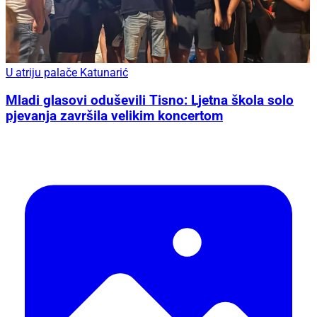
U atriju palače Katunarić
Mladi glasovi oduševili Tisno: Ljetna škola solo
pjevanja završila velikim koncertom