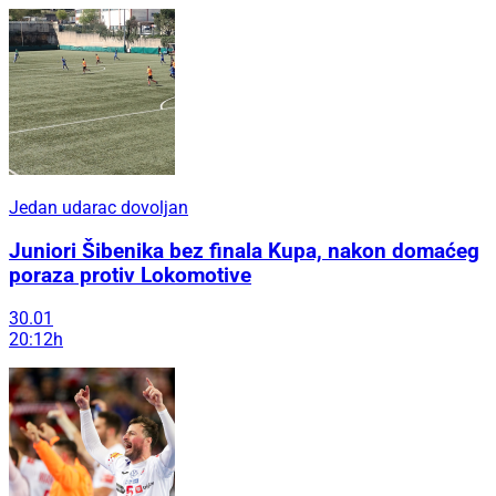
Jedan udarac dovoljan
Juniori Šibenika bez finala Kupa, nakon domaćeg
poraza protiv Lokomotive
30.01
20:12h