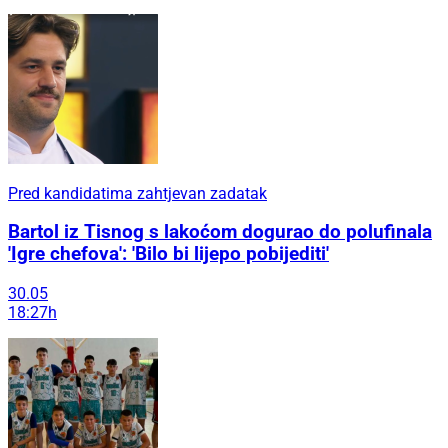
Pred kandidatima zahtjevan zadatak
Bartol iz Tisnog s lakoćom dogurao do polufinala
'Igre chefova': 'Bilo bi lijepo pobijediti'
30.05
18:27h