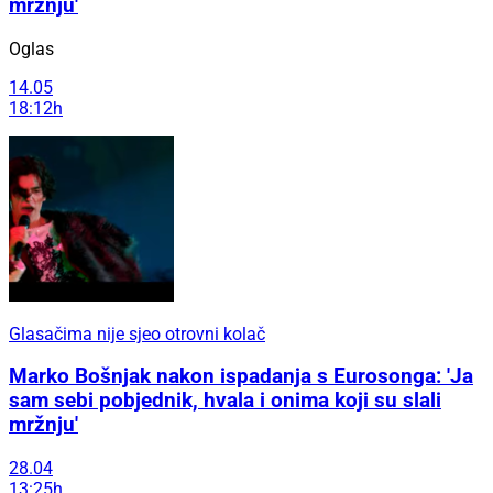
mržnju'
Oglas
14.05
18:12h
Glasačima nije sjeo otrovni kolač
Marko Bošnjak nakon ispadanja s Eurosonga: 'Ja
sam sebi pobjednik, hvala i onima koji su slali
mržnju'
28.04
13:25h