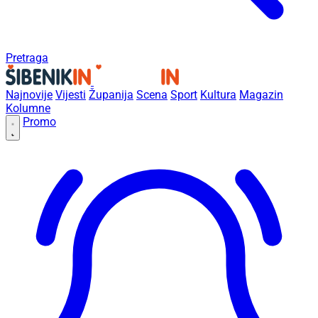
Pretraga
Najnovije
Vijesti
Županija
Scena
Sport
Kultura
Magazin
Kolumne
Promo