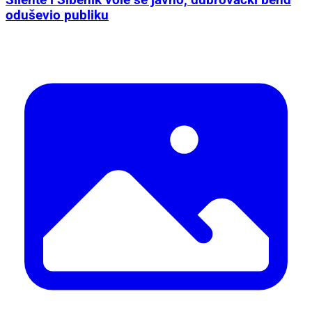
Silente i Šibenik vole se javno, dubrovački bend
oduševio publiku