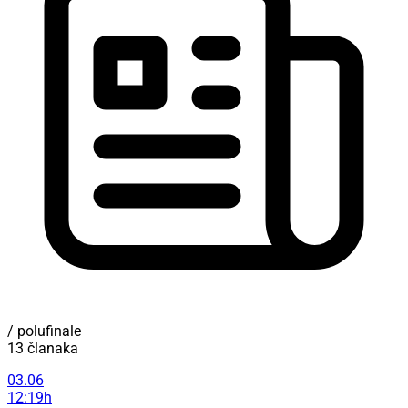
/ polufinale
13 članaka
03.06
12:19h