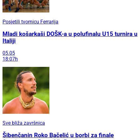
Posjetili tvornicu Ferrarija
Mladi košarkaši DOŠK-a u polufinalu U15 turnira u
Italiji
05.05
18:07h
Sve bliža završnica
Šibenčanin Roko Bačelić u borbi za finale