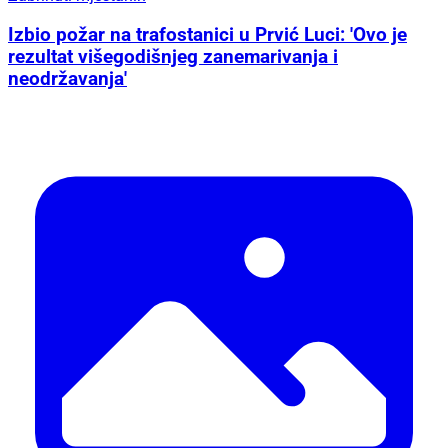
Izbio požar na trafostanici u Prvić Luci: 'Ovo je
rezultat višegodišnjeg zanemarivanja i
neodržavanja'