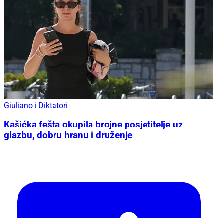
Giuliano i Diktatori
Kašićka fešta okupila brojne posjetitelje uz
glazbu, dobru hranu i druženje