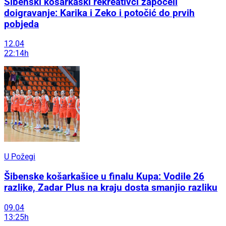
Šibenski košarkaški rekreativci započeli
doigravanje: Karika i Zeko i potočić do prvih
pobjeda
12.04
22:14h
U Požegi
Šibenske košarkašice u finalu Kupa: Vodile 26
razlike, Zadar Plus na kraju dosta smanjio razliku
09.04
13:25h