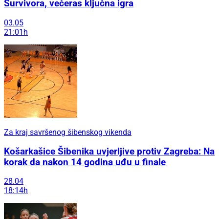
Survivora, večeras ključna igra
03.05
21:01h
Za kraj savršenog šibenskog vikenda
Košarkašice Šibenika uvjerljive protiv Zagreba: Na
korak da nakon 14 godina uđu u finale
28.04
18:14h