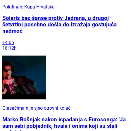
Polufinale Kupa Hrvatske
Solaris bez šanse protiv Jadrana, u drugoj
četvrtini posebno došla do izražaja gostujuća
nadmoć
14.05
18:12h
Glasačima nije sjeo otrovni kolač
Marko Bošnjak nakon ispadanja s Eurosonga: 'Ja
sam sebi pobjednik, hvala i onima koji su slali