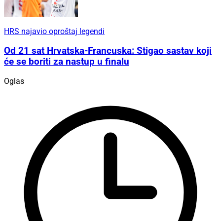
HRS najavio oproštaj legendi
Od 21 sat Hrvatska-Francuska: Stigao sastav koji
će se boriti za nastup u finalu
Oglas