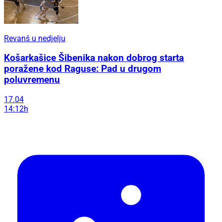
Revanš u nedjelju
Košarkašice Šibenika nakon dobrog starta
poražene kod Raguse: Pad u drugom
poluvremenu
17.04
14:12h