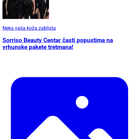
Neka vaša koža zablista
Sorriso Beauty Centar časti popustima na
vrhunske pakete tretmana!