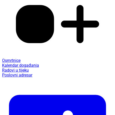
Osmrtnice
Kalendar događanja
Radovi u tijeku
Poslovni adresar