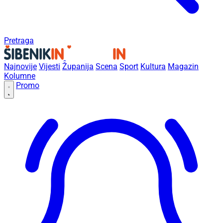
Pretraga
Najnovije
Vijesti
Županija
Scena
Sport
Kultura
Magazin
Kolumne
Promo