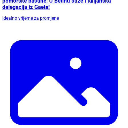
pomorske baštine: U Betinu stiže i talijanska
delegacija iz Gaete!
Idealno vrijeme za promjene