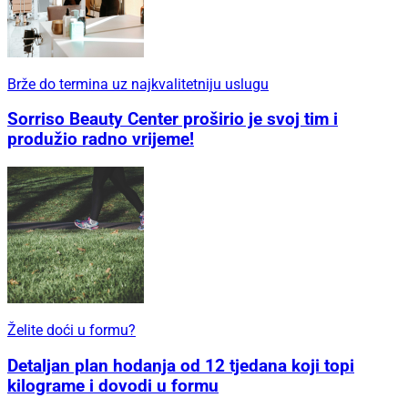
Brže do termina uz najkvalitetniju uslugu
Sorriso Beauty Center proširio je svoj tim i
produžio radno vrijeme!
Želite doći u formu?
Detaljan plan hodanja od 12 tjedana koji topi
kilograme i dovodi u formu