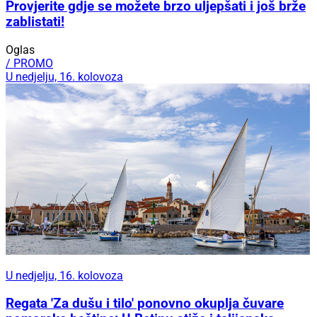
Provjerite gdje se možete brzo uljepšati i još brže
zablistati!
Oglas
/ PROMO
U nedjelju, 16. kolovoza
U nedjelju, 16. kolovoza
Regata 'Za dušu i tilo' ponovno okuplja čuvare