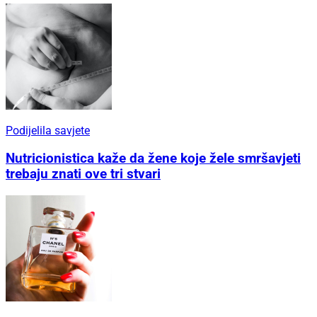
Podijelila savjete
Nutricionistica kaže da žene koje žele smršavjeti
trebaju znati ove tri stvari