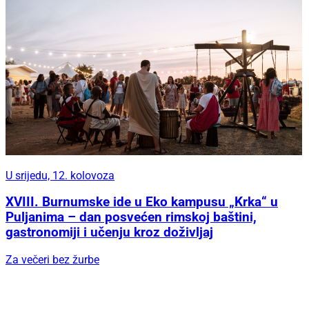
U srijedu, 12. kolovoza
XVIII. Burnumske ide u Eko kampusu „Krka“ u
Puljanima – dan posvećen rimskoj baštini,
gastronomiji i učenju kroz doživljaj
Za večeri bez žurbe