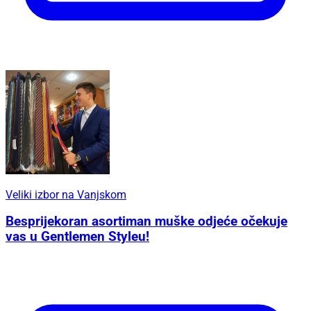
Veliki izbor na Vanjskom
Besprijekoran asortiman muške odjeće očekuje
vas u Gentlemen Styleu!