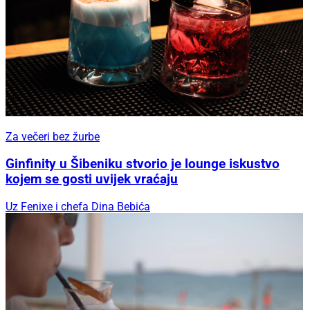
Za večeri bez žurbe
Ginfinity u Šibeniku stvorio je lounge iskustvo
kojem se gosti uvijek vraćaju
Uz Fenixe i chefa Dina Bebića