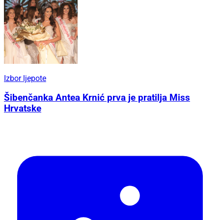
Izbor ljepote
Šibenčanka Antea Krnić prva je pratilja Miss
Hrvatske