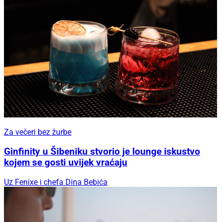
Za večeri bez žurbe
Ginfinity u Šibeniku stvorio je lounge iskustvo
kojem se gosti uvijek vraćaju
Uz Fenixe i chefa Dina Bebića