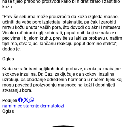
naše tijelo prirodno proizvodi kako bi hidratiziralo i zaštitilo
kožu.
"Previše sebuma može prouzročiti da koža izgleda masno,
učiniti da vaše pore izgledaju istaknutije, pa čak i zarobiti
mrtvu kožu unutar vaših pora, što dovodi do akni i mitesera.
Visoko rafinirani ugljikohidrati, poput onih koji se nalaze u
pecivima i bijelom kruhu, previše su laki za probavu u našim
tijelima, stvarajući lančanu reakciju poput domino efekta",
dodao je.
Oglas
Kada se rafinirani ugljikohidrati probave, uzrokuju značajne
skokove inzulina. Dr. Qazi zaključuje da skokovi inzulina
uzrokuju oslobađanje određenih hormona u našem tijelu koji
mogu povećati proizvodnju masnoće na koži i doprinijeti
stvaranju bora.
Podijeli
namirnice
starenje
dermatolozi
Oglas