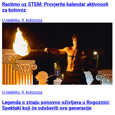
Rastimo uz STEM: Provjerite kalendar aktivnosti
za kolovoz
U nedjelju, 9. kolovoza
U nedjelju, 9. kolovoza
Legenda o zmaju ponovno oživljava u Rogoznici:
Spektakl koji će oduševiti sve generacije