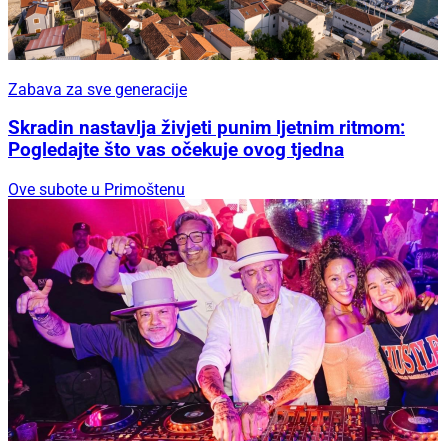
Zabava za sve generacije
Skradin nastavlja živjeti punim ljetnim ritmom:
Pogledajte što vas očekuje ovog tjedna
Ove subote u Primoštenu