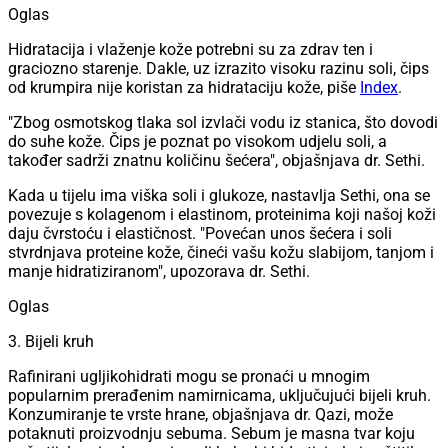
Oglas
Hidratacija i vlaženje kože potrebni su za zdrav ten i
graciozno starenje. Dakle, uz izrazito visoku razinu soli, čips
od krumpira nije koristan za hidrataciju kože, piše
Index
.
"Zbog osmotskog tlaka sol izvlači vodu iz stanica, što dovodi
do suhe kože. Čips je poznat po visokom udjelu soli, a
također sadrži znatnu količinu šećera", objašnjava dr. Sethi.
Kada u tijelu ima viška soli i glukoze, nastavlja Sethi, ona se
povezuje s kolagenom i elastinom, proteinima koji našoj koži
daju čvrstoću i elastičnost. "Povećan unos šećera i soli
stvrdnjava proteine kože, čineći vašu kožu slabijom, tanjom i
manje hidratiziranom", upozorava dr. Sethi.
Oglas
3. Bijeli kruh
Rafinirani ugljikohidrati mogu se pronaći u mnogim
popularnim prerađenim namirnicama, uključujući bijeli kruh.
Konzumiranje te vrste hrane, objašnjava dr. Qazi, može
potaknuti proizvodnju sebuma. Sebum je masna tvar koju