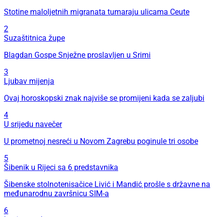
Stotine maloljetnih migranata tumaraju ulicama Ceute
2
Suzaštitnica župe
Blagdan Gospe Snježne proslavljen u Srimi
3
Ljubav mijenja
Ovaj horoskopski znak najviše se promijeni kada se zaljubi
4
U srijedu navečer
U prometnoj nesreći u Novom Zagrebu poginule tri osobe
5
Šibenik u Rijeci sa 6 predstavnika
Šibenske stolnotenisačice Livić i Mandić prošle s državne na
međunarodnu završnicu SIM-a
6