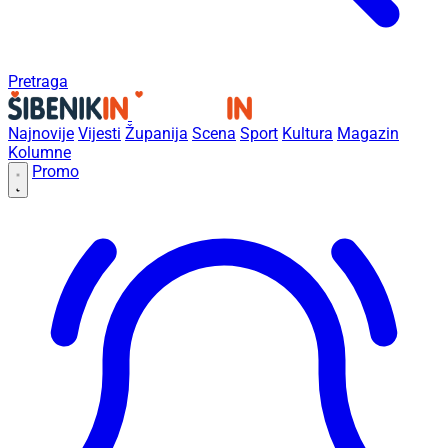
Pretraga
Najnovije
Vijesti
Županija
Scena
Sport
Kultura
Magazin
Kolumne
Promo