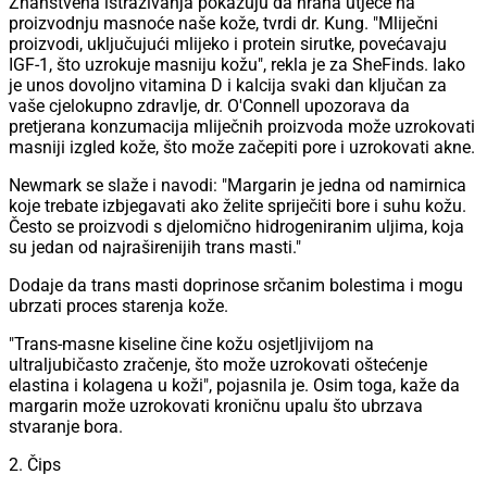
Znanstvena istraživanja pokazuju da hrana utječe na
proizvodnju masnoće naše kože, tvrdi dr. Kung. "Mliječni
proizvodi, uključujući mlijeko i protein sirutke, povećavaju
IGF-1, što uzrokuje masniju kožu", rekla je za SheFinds. Iako
je unos dovoljno vitamina D i kalcija svaki dan ključan za
vaše cjelokupno zdravlje, dr. O'Connell upozorava da
pretjerana konzumacija mliječnih proizvoda može uzrokovati
masniji izgled kože, što može začepiti pore i uzrokovati akne.
Newmark se slaže i navodi: "Margarin je jedna od namirnica
koje trebate izbjegavati ako želite spriječiti bore i suhu kožu.
Često se proizvodi s djelomično hidrogeniranim uljima, koja
su jedan od najraširenijih trans masti."
Dodaje da trans masti doprinose srčanim bolestima i mogu
ubrzati proces starenja kože.
"Trans-masne kiseline čine kožu osjetljivijom na
ultraljubičasto zračenje, što može uzrokovati oštećenje
elastina i kolagena u koži", pojasnila je. Osim toga, kaže da
margarin može uzrokovati kroničnu upalu što ubrzava
stvaranje bora.
2. Čips