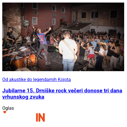
Od akustike do legendarnih Kojota
Jubilarne 15. Drniške rock večeri donose tri dana
vrhunskog zvuka
Oglas