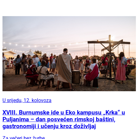
U srijedu, 12. kolovoza
XVIII. Burnumske ide u Eko kampusu „Krka“ u
Puljanima – dan posvećen rimskoj baštini,
gastronomiji i učenju kroz doživljaj
Za večeri bez žurbe