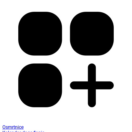
Osmrtnice