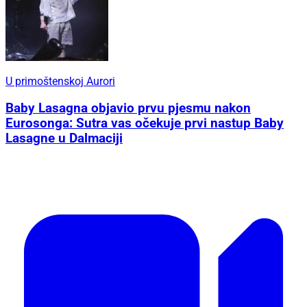
U primoštenskoj Aurori
Baby Lasagna objavio prvu pjesmu nakon
Eurosonga: Sutra vas očekuje prvi nastup Baby
Lasagne u Dalmaciji