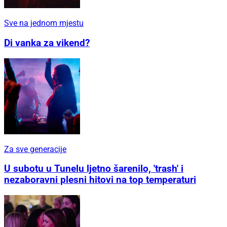
Sve na jednom mjestu
Di vanka za vikend?
Za sve generacije
U subotu u Tunelu ljetno šarenilo, 'trash' i
nezaboravni plesni hitovi na top temperaturi