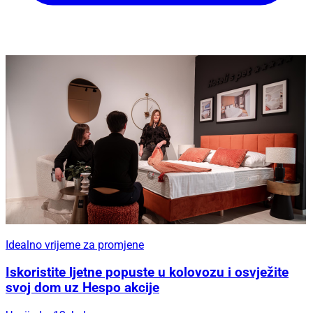
Idealno vrijeme za promjene
Iskoristite ljetne popuste u kolovozu i osvježite
svoj dom uz Hespo akcije