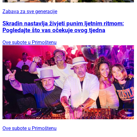
Zabava za sve generacije
Skradin nastavlja živjeti punim ljetnim ritmom:
Pogledajte što vas očekuje ovog tjedna
Ove subote u Primoštenu
Ove subote u Primoštenu