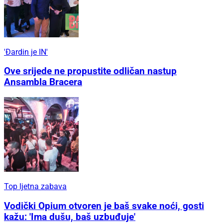
'Đardin je IN'
Ove srijede ne propustite odličan nastup
Ansambla Bracera
Top ljetna zabava
Vodički Opium otvoren je baš svake noći, gosti
kažu: 'Ima dušu, baš uzbuđuje'