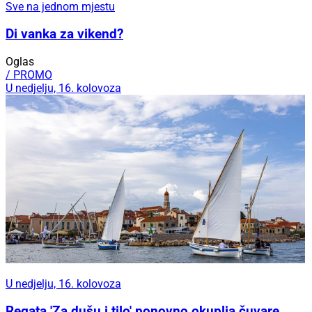
Sve na jednom mjestu
Di vanka za vikend?
Oglas
/ PROMO
U nedjelju, 16. kolovoza
U nedjelju, 16. kolovoza
Regata 'Za dušu i tilo' ponovno okuplja čuvare