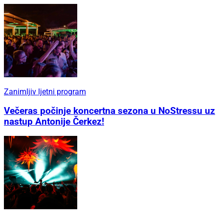
Zanimljiv ljetni program
Večeras počinje koncertna sezona u NoStressu uz
nastup Antonije Čerkez!