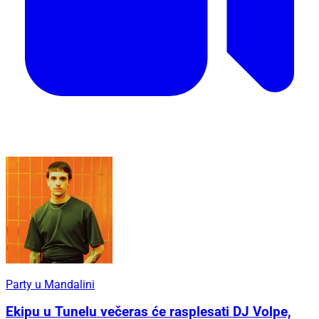
Party u Mandalini
Ekipu u Tunelu večeras će rasplesati DJ Volpe,