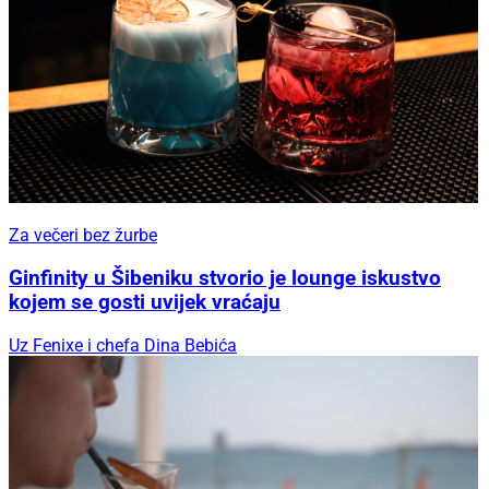
Za večeri bez žurbe
Ginfinity u Šibeniku stvorio je lounge iskustvo
kojem se gosti uvijek vraćaju
Uz Fenixe i chefa Dina Bebića