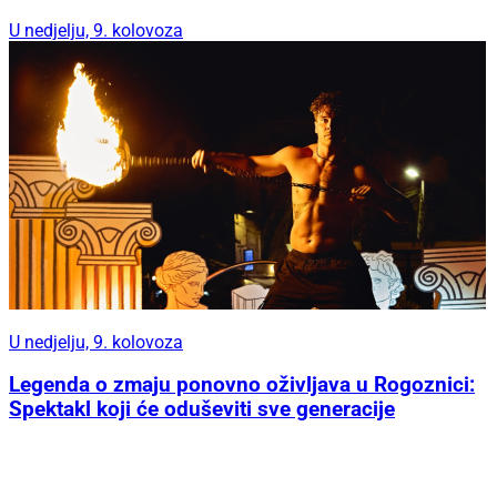
U nedjelju, 9. kolovoza
U nedjelju, 9. kolovoza
Legenda o zmaju ponovno oživljava u Rogoznici:
Spektakl koji će oduševiti sve generacije