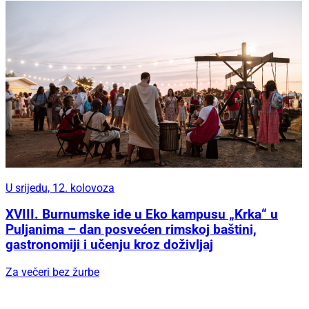
U srijedu, 12. kolovoza
XVIII. Burnumske ide u Eko kampusu „Krka“ u
Puljanima – dan posvećen rimskoj baštini,
gastronomiji i učenju kroz doživljaj
Za večeri bez žurbe