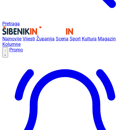
Pretraga
Najnovije
Vijesti
Županija
Scena
Sport
Kultura
Magazin
Kolumne
Promo