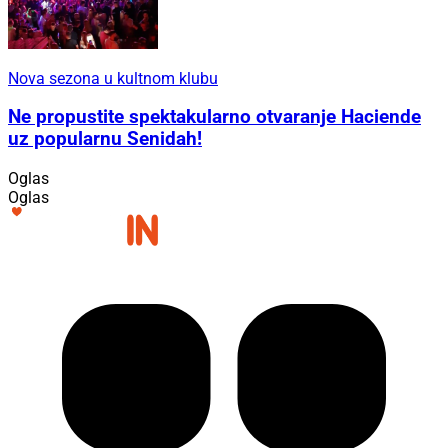
Nova sezona u kultnom klubu
Ne propustite spektakularno otvaranje Haciende
uz popularnu Senidah!
Oglas
Oglas