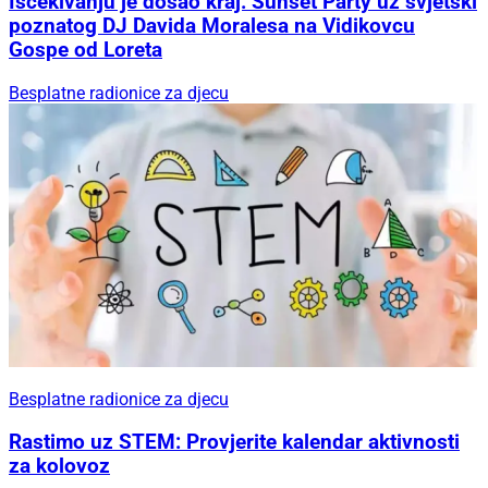
Iščekivanju je došao kraj: Sunset Party uz svjetski
poznatog DJ Davida Moralesa na Vidikovcu
Gospe od Loreta
Besplatne radionice za djecu
Besplatne radionice za djecu
Rastimo uz STEM: Provjerite kalendar aktivnosti
za kolovoz