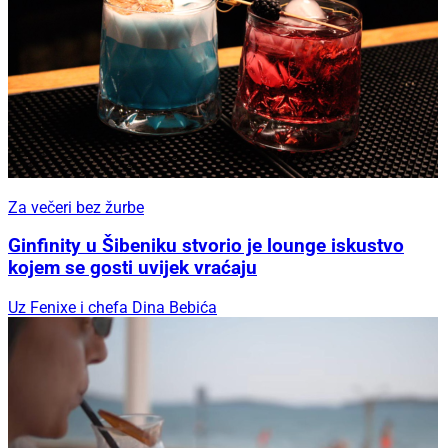
Za večeri bez žurbe
Ginfinity u Šibeniku stvorio je lounge iskustvo
kojem se gosti uvijek vraćaju
Uz Fenixe i chefa Dina Bebića