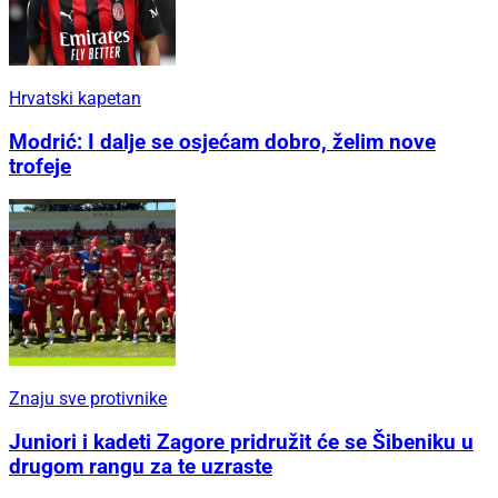
nogometnom turniru u Kupresu
Hrvatski kapetan
Modrić: I dalje se osjećam dobro, želim nove
trofeje