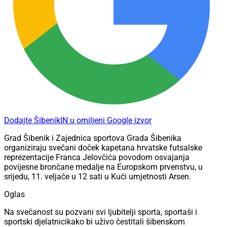
Dodajte ŠibenikIN u omiljeni Google izvor
Grad Šibenik i Zajednica sportova Grada Šibenika
organiziraju svečani doček kapetana hrvatske futsalske
reprezentacije Franca Jelovčića povodom osvajanja
povijesne brončane medalje na Europskom prvenstvu, u
srijedu, 11. veljače u 12 sati u Kući umjetnosti Arsen.
Oglas
Na svečanost su pozvani svi ljubitelji sporta, sportaši i
sportski djelatnicikako bi uživo čestitali šibenskom