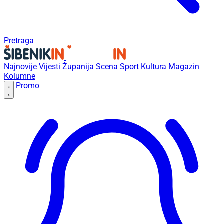
Pretraga
Najnovije
Vijesti
Županija
Scena
Sport
Kultura
Magazin
Kolumne
Promo