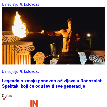
U nedjelju, 9. kolovoza
U nedjelju, 9. kolovoza
Legenda o zmaju ponovno oživljava u Rogoznici:
Spektakl koji će oduševiti sve generacije
Oglas