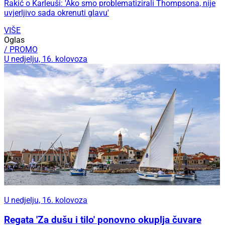
Rakić o Karleuši: 'Ako smo problematizirali Thompsona, nije
uvjerljivo sada okrenuti glavu'
VIŠE
Oglas
/ PROMO
U nedjelju, 16. kolovoza
U nedjelju, 16. kolovoza
Regata 'Za dušu i tilo' ponovno okuplja čuvare