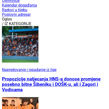
Osmrtnice
Kalendar događanja
Radovi u tijeku
Poslovni adresar
Oglas
/ IZ KATEGORIJE
Napredovanje i ispadanje iz lige
Propozicije natjecanja HNS-a donose promjene
posebno bitne Šibeniku i DOŠK-u, ali i Zagori i
Vodicama