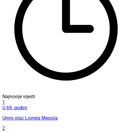
Najnovije vijesti
1
U 69. godini
Umro otac Lionela Messija
2