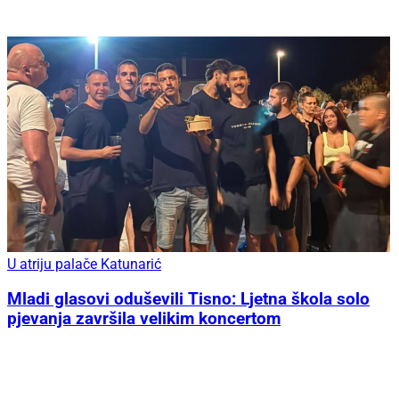
U atriju palače Katunarić
Mladi glasovi oduševili Tisno: Ljetna škola solo
pjevanja završila velikim koncertom