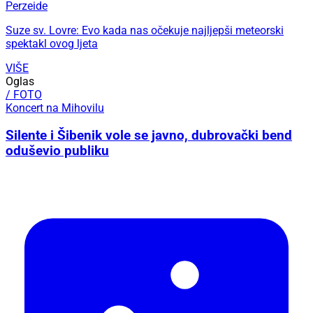
Perzeide
Suze sv. Lovre: Evo kada nas očekuje najljepši meteorski
spektakl ovog ljeta
VIŠE
Oglas
/ FOTO
Koncert na Mihovilu
Silente i Šibenik vole se javno, dubrovački bend
oduševio publiku