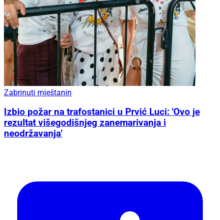
Zabrinuti mještanin
Izbio požar na trafostanici u Prvić Luci: 'Ovo je
rezultat višegodišnjeg zanemarivanja i
neodržavanja'