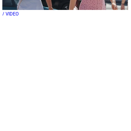
/ VIDEO
Pogledajte cjelokupan program...
PREMIJERA Na Arsenov rođendan: 'U kaležu
glazbe' odaje počast obitelji Dedić