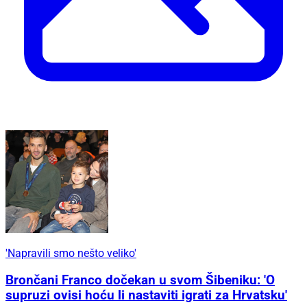
'Napravili smo nešto veliko'
Brončani Franco dočekan u svom Šibeniku: 'O
supruzi ovisi hoću li nastaviti igrati za Hrvatsku'