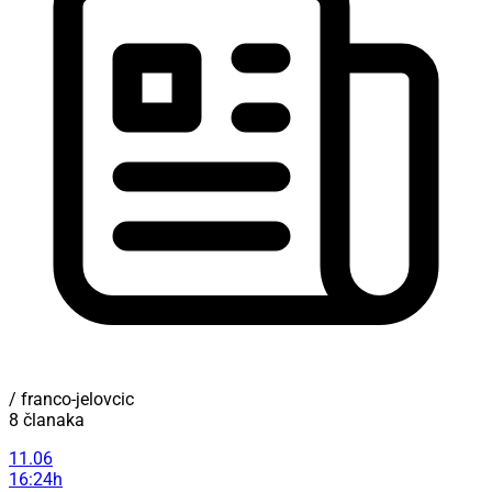
/ franco-jelovcic
8 članaka
11.06
16:24h