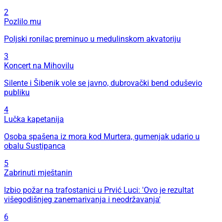
2
Pozlilo mu
Poljski ronilac preminuo u medulinskom akvatoriju
3
Koncert na Mihovilu
Silente i Šibenik vole se javno, dubrovački bend oduševio
publiku
4
Lučka kapetanija
Osoba spašena iz mora kod Murtera, gumenjak udario u
obalu Sustipanca
5
Zabrinuti mještanin
Izbio požar na trafostanici u Prvić Luci: 'Ovo je rezultat
višegodišnjeg zanemarivanja i neodržavanja'
6