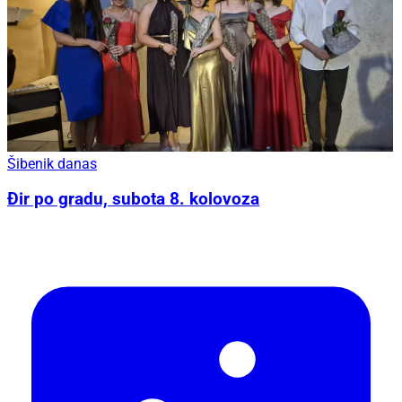
Šibenik danas
Đir po gradu, subota 8. kolovoza