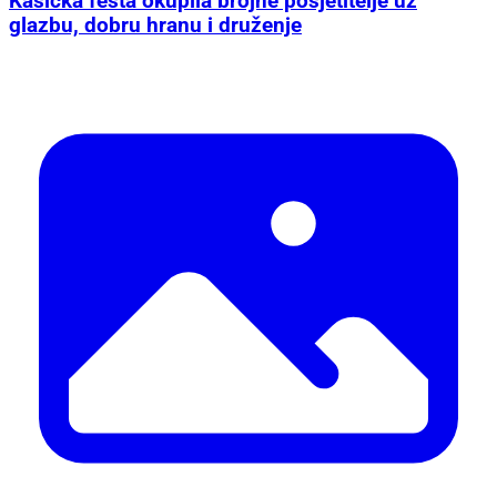
Kašićka fešta okupila brojne posjetitelje uz
glazbu, dobru hranu i druženje