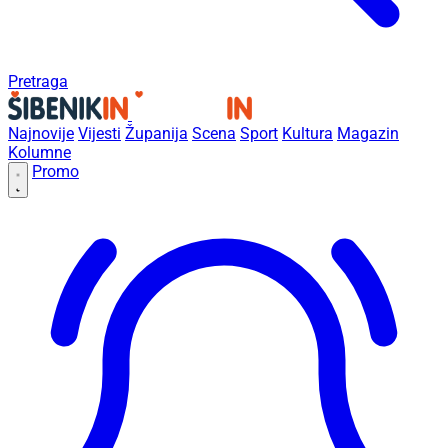
Pretraga
Najnovije
Vijesti
Županija
Scena
Sport
Kultura
Magazin
Kolumne
Promo