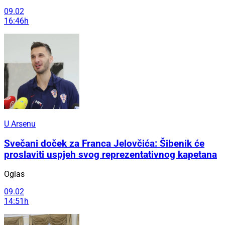
09.02
16:46h
U Arsenu
Svečani doček za Franca Jelovčića: Šibenik će
proslaviti uspjeh svog reprezentativnog kapetana
Oglas
09.02
14:51h