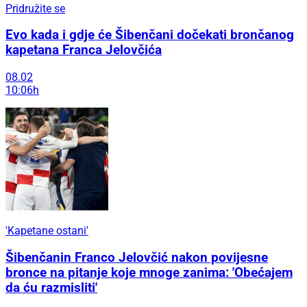
Pridružite se
Evo kada i gdje će Šibenčani dočekati brončanog
kapetana Franca Jelovčića
08.02
10:06h
'Kapetane ostani'
Šibenčanin Franco Jelovčić nakon povijesne
bronce na pitanje koje mnoge zanima: 'Obećajem
da ću razmisliti'