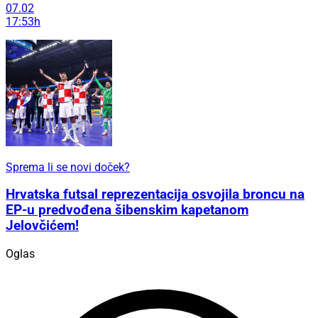
07.02
17:53h
Sprema li se novi doček?
Hrvatska futsal reprezentacija osvojila broncu na
EP-u predvođena šibenskim kapetanom
Jelovčićem!
Oglas