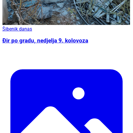
Šibenik danas
Đir po gradu, nedjelja 9. kolovoza