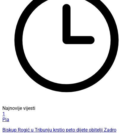
Najnovije vijesti
1
Pia
Biskup Rogić u Tribunju krstio peto dijete obitelji Zadro