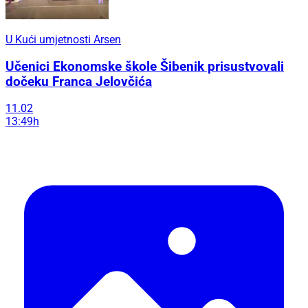
U Kući umjetnosti Arsen
Učenici Ekonomske škole Šibenik prisustvovali
dočeku Franca Jelovčića
11.02
13:49h