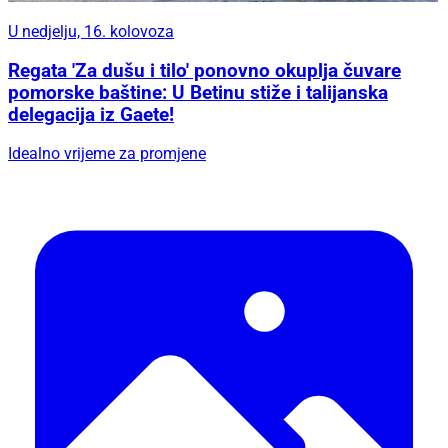
U nedjelju, 16. kolovoza
Regata 'Za dušu i tilo' ponovno okuplja čuvare
pomorske baštine: U Betinu stiže i talijanska
delegacija iz Gaete!
Idealno vrijeme za promjene