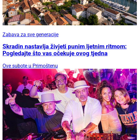
Zabava za sve generacije
Skradin nastavlja živjeti punim ljetnim ritmom:
Pogledajte što vas očekuje ovog tjedna
Ove subote u Primoštenu