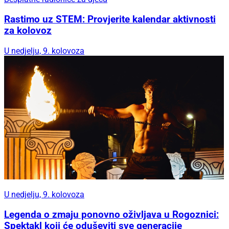
Rastimo uz STEM: Provjerite kalendar aktivnosti
za kolovoz
U nedjelju, 9. kolovoza
U nedjelju, 9. kolovoza
Legenda o zmaju ponovno oživljava u Rogoznici:
Spektakl koji će oduševiti sve generacije