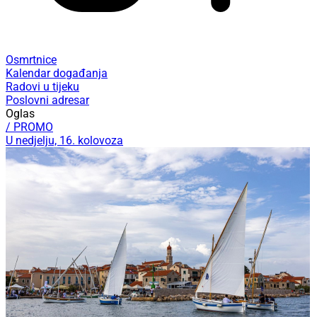
Osmrtnice
Kalendar događanja
Radovi u tijeku
Poslovni adresar
Oglas
/ PROMO
U nedjelju, 16. kolovoza