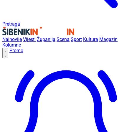
Pretraga
Najnovije
Vijesti
Županija
Scena
Sport
Kultura
Magazin
Kolumne
Promo