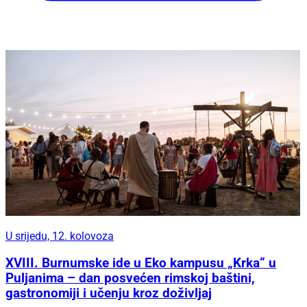
U srijedu, 12. kolovoza
XVIII. Burnumske ide u Eko kampusu „Krka“ u
Puljanima – dan posvećen rimskoj baštini,
gastronomiji i učenju kroz doživljaj