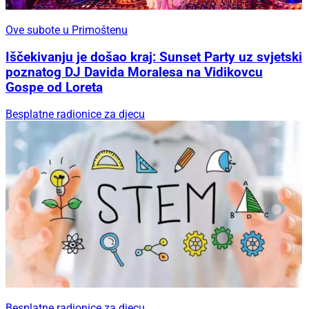
Ove subote u Primoštenu
Iščekivanju je došao kraj: Sunset Party uz svjetski
poznatog DJ Davida Moralesa na Vidikovcu
Gospe od Loreta
Besplatne radionice za djecu
Besplatne radionice za djecu