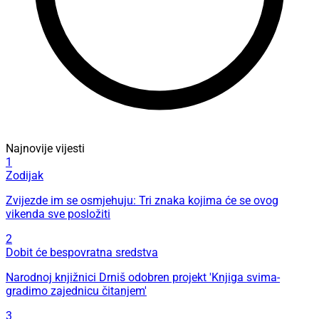
Najnovije vijesti
1
Zodijak
Zvijezde im se osmjehuju: Tri znaka kojima će se ovog
vikenda sve posložiti
2
Dobit će bespovratna sredstva
Narodnoj knjižnici Drniš odobren projekt 'Knjiga svima-
gradimo zajednicu čitanjem'
3