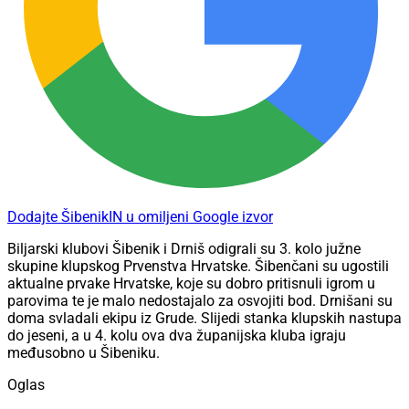
Dodajte ŠibenikIN u omiljeni Google izvor
Biljarski klubovi Šibenik i Drniš odigrali su 3. kolo južne
skupine klupskog Prvenstva Hrvatske. Šibenčani su ugostili
aktualne prvake Hrvatske, koje su dobro pritisnuli igrom u
parovima te je malo nedostajalo za osvojiti bod. Drnišani su
doma svladali ekipu iz Grude. Slijedi stanka klupskih nastupa
do jeseni, a u 4. kolu ova dva županijska kluba igraju
međusobno u Šibeniku.
Oglas