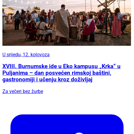
U srijedu, 12. kolovoza
XVIII. Burnumske ide u Eko kampusu „Krka“ u
Puljanima – dan posvećen rimskoj baštini,
gastronomiji i učenju kroz doživljaj
Za večeri bez žurbe