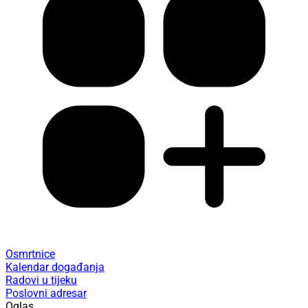
Osmrtnice
Kalendar događanja
Radovi u tijeku
Poslovni adresar
Oglas