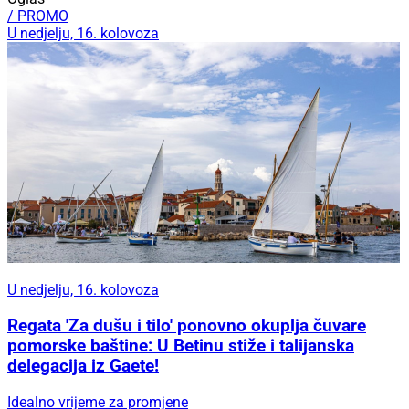
/ PROMO
U nedjelju, 16. kolovoza
U nedjelju, 16. kolovoza
Regata 'Za dušu i tilo' ponovno okuplja čuvare
pomorske baštine: U Betinu stiže i talijanska
delegacija iz Gaete!
Idealno vrijeme za promjene