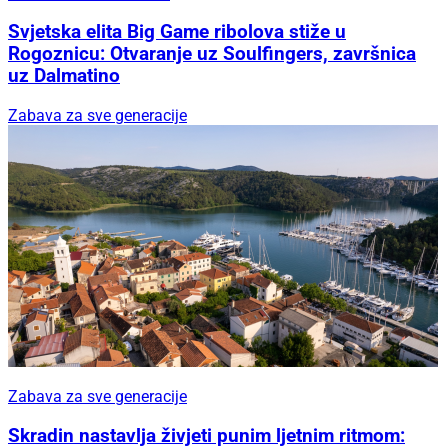
Svjetska elita Big Game ribolova stiže u
Rogoznicu: Otvaranje uz Soulfingers, završnica
uz Dalmatino
Zabava za sve generacije
Zabava za sve generacije
Skradin nastavlja živjeti punim ljetnim ritmom: