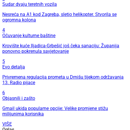
Sudar dvaju teretnih vozila
Nesreća na A1 kod Zagreba, sletio helikopter. Stvorila se
ogromna kolona
4
Očuvanje kulturne baštine
Krovište kuće Iljadica-Grbešić još čeka sanaciju: Županija
ponovno pokrenula savjetovanje
5
Evo detalja
Privremena regulacija prometa u Drnišu tijekom održavanja
13. Radio pijace
6
Objasnili i zašto
Gmail ukida popularne opcije: Velike promjene stižu
milijunima korisnika
VIŠE
Oglas