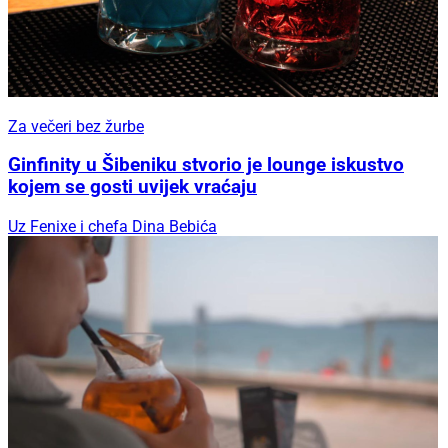
Za večeri bez žurbe
Ginfinity u Šibeniku stvorio je lounge iskustvo
kojem se gosti uvijek vraćaju
Uz Fenixe i chefa Dina Bebića