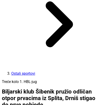
Ostali sportovi
Treće kolo 1. HBL-jug
Biljarski klub Šibenik pružio odličan
otpor prvacima iz Splita, Drniš stigao
do prve pobjede