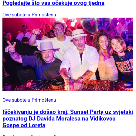
Pogledajte što vas očekuje ovog tjedna
Ove subote u Primoštenu
Ove subote u Primoštenu
Iščekivanju je došao kraj: Sunset Party uz svjetski
poznatog DJ Davida Moralesa na Vidikovcu
Gospe od Loreta