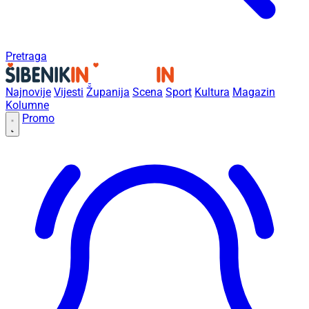
Pretraga
Najnovije
Vijesti
Županija
Scena
Sport
Kultura
Magazin
Kolumne
Promo