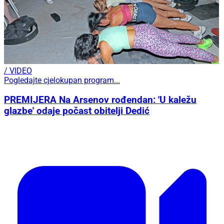
/ VIDEO
Pogledajte cjelokupan program...
PREMIJERA Na Arsenov rođendan: 'U kaležu
glazbe' odaje počast obitelji Dedić