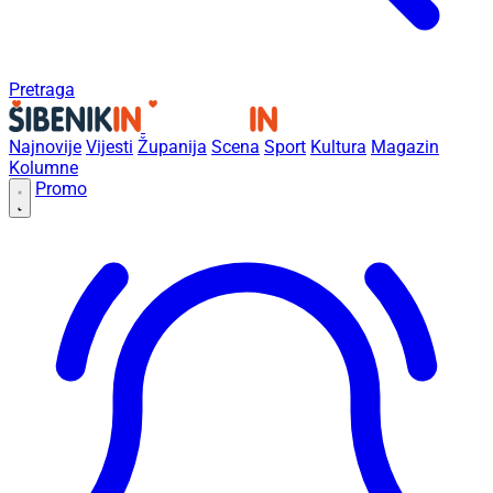
Pretraga
Najnovije
Vijesti
Županija
Scena
Sport
Kultura
Magazin
Kolumne
Promo