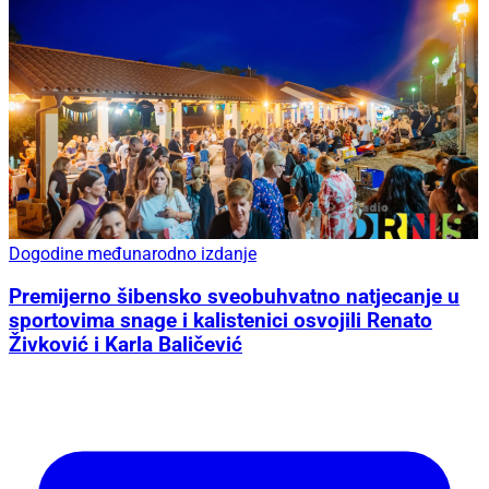
Dogodine međunarodno izdanje
Premijerno šibensko sveobuhvatno natjecanje u
sportovima snage i kalistenici osvojili Renato
Živković i Karla Baličević