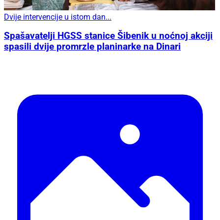
Dvije intervencije u istom dan...
Spašavatelji HGSS stanice Šibenik u noćnoj akciji
spasili dvije promrzle planinarke na Dinari