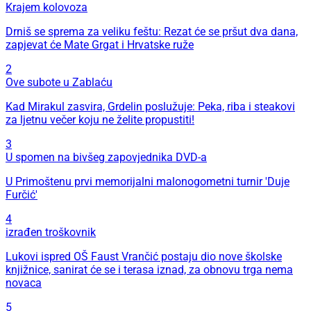
Krajem kolovoza
Drniš se sprema za veliku feštu: Rezat će se pršut dva dana,
zapjevat će Mate Grgat i Hrvatske ruže
2
Ove subote u Zablaću
Kad Mirakul zasvira, Grdelin poslužuje: Peka, riba i steakovi
za ljetnu večer koju ne želite propustiti!
3
U spomen na bivšeg zapovjednika DVD-a
U Primoštenu prvi memorijalni malonogometni turnir 'Duje
Furčić'
4
izrađen troškovnik
Lukovi ispred OŠ Faust Vrančić postaju dio nove školske
knjižnice, sanirat će se i terasa iznad, za obnovu trga nema
novaca
5