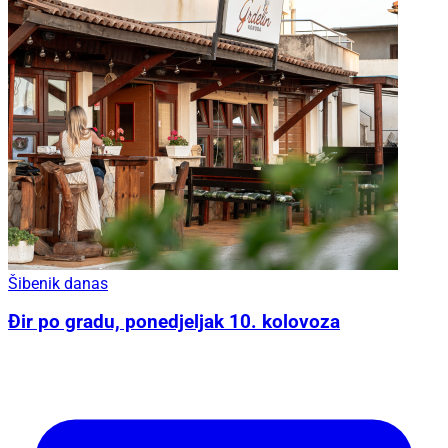
Šibenik danas
Đir po gradu, ponedjeljak 10. kolovoza