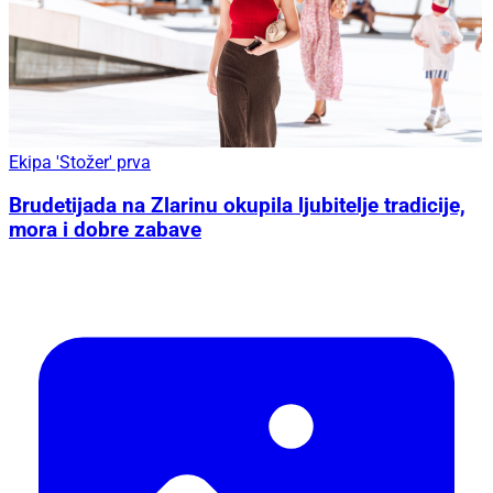
Ekipa 'Stožer' prva
Brudetijada na Zlarinu okupila ljubitelje tradicije,
mora i dobre zabave