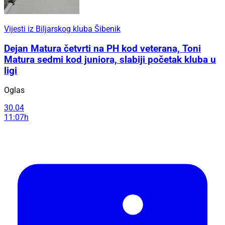
Vijesti iz Biljarskog kluba Šibenik
Dejan Matura četvrti na PH kod veterana, Toni
Matura sedmi kod juniora, slabiji početak kluba u
ligi
Oglas
30.04
11:07h