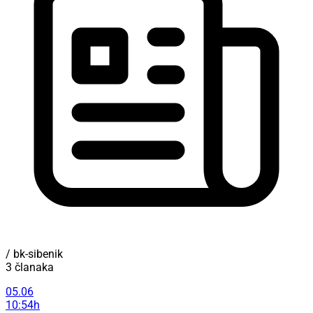
/ bk-sibenik
3 članaka
05.06
10:54h