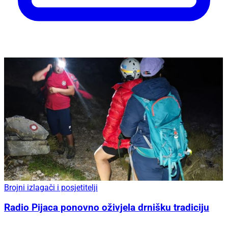
Brojni izlagači i posjetitelji
Radio Pijaca ponovno oživjela drnišku tradiciju