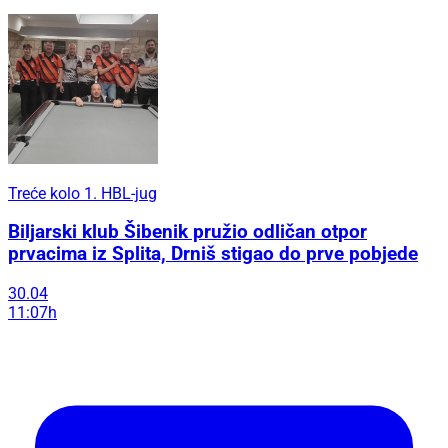
Treće kolo 1. HBL-jug
Biljarski klub Šibenik pružio odličan otpor
prvacima iz Splita, Drniš stigao do prve pobjede
30.04
11:07h