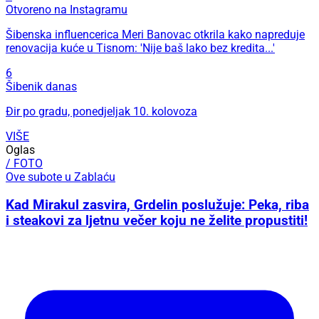
Otvoreno na Instagramu
Šibenska influencerica Meri Banovac otkrila kako napreduje
renovacija kuće u Tisnom: 'Nije baš lako bez kredita...'
6
Šibenik danas
Đir po gradu, ponedjeljak 10. kolovoza
VIŠE
Oglas
/ FOTO
Ove subote u Zablaću
Kad Mirakul zasvira, Grdelin poslužuje: Peka, riba
i steakovi za ljetnu večer koju ne želite propustiti!