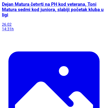
Dejan Matura četvrti na PH kod veterana, Toni
Matura sedmi kod juniora, slabiji početak kluba u
ligi
26.02
14:31h