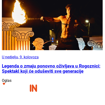
U nedjelju, 9. kolovoza
Legenda o zmaju ponovno oživljava u Rogoznici:
Spektakl koji će oduševiti sve generacije
Oglas