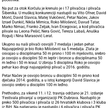
Na put za otok Korčulu je krenulo je i 17 plivačica i plivača
Šibenika. U muškoj konkurenciji nastupili su Vito Ofner, David
Morić, David Slavica, Matej Vukičević, Petar Načev, Jakov
Izrael Dunkić, Nikša Mimica, Roko Milošević, Davud Tatar,
Marko Nimac, Franko Zeljak, Ivan Ercegovac, a kod plivačica
plivale su Leona Pešić, Nera Gović, Tereza Labaš, Anuška
Rogulj i Nina Marasović Lerat.
Ukupno su naši plivači osvojili 7 medalja i jedan pehar.
Najuspješniji je bio Roko Milošević sa 5 medalja. Zlata je
osvajao u disciplinama 50 m prsno i 100 m mješovito, srebro
je osvojio u disciplini 50 m leptir i bronce u disciplinama 50
m leđno i 50 m kraul. U zbroju 5 disciplina Roko je osvojio
pehar kao drugi najuspješniji plivač u 2016. godištu.
Petar Načev je osvojio broncu u disciplini 50 m prsno kod
dječaka 2014. godišta, a u istoj kategoriji David Slavica je
osvojio srebro u disciplini 100 m leđno.
Prethodno, za vikend 11. i 12. travnja održano je 21. izdanje
'Festivala plivanja' u organizaciji PK Dubrava. Nastupilo je
preko 500 plivačica i plivača iz 26 hrvatskih klubova i 3 kluba
iz BiH. Na natjecanju je nastupilo i 6 plivačica i plivača PK