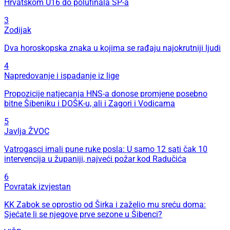
Hrvatskom U16 do polufinala SP-a
3
Zodijak
Dva horoskopska znaka u kojima se rađaju najokrutniji ljudi
4
Napredovanje i ispadanje iz lige
Propozicije natjecanja HNS-a donose promjene posebno
bitne Šibeniku i DOŠK-u, ali i Zagori i Vodicama
5
Javlja ŽVOC
Vatrogasci imali pune ruke posla: U samo 12 sati čak 10
intervencija u županiji, najveći požar kod Radučića
6
Povratak izvjestan
KK Zabok se oprostio od Širka i zaželio mu sreću doma:
Sjećate li se njegove prve sezone u Šibenci?