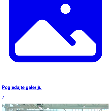
Pogledajte galeriju
7