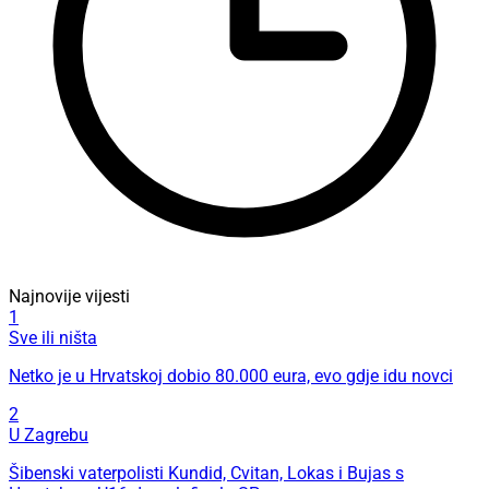
Najnovije vijesti
1
Sve ili ništa
Netko je u Hrvatskoj dobio 80.000 eura, evo gdje idu novci
2
U Zagrebu
Šibenski vaterpolisti Kundid, Cvitan, Lokas i Bujas s