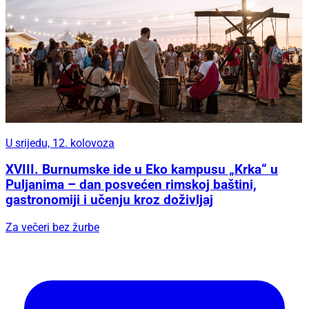
U srijedu, 12. kolovoza
XVIII. Burnumske ide u Eko kampusu „Krka“ u
Puljanima – dan posvećen rimskoj baštini,
gastronomiji i učenju kroz doživljaj
Za večeri bez žurbe