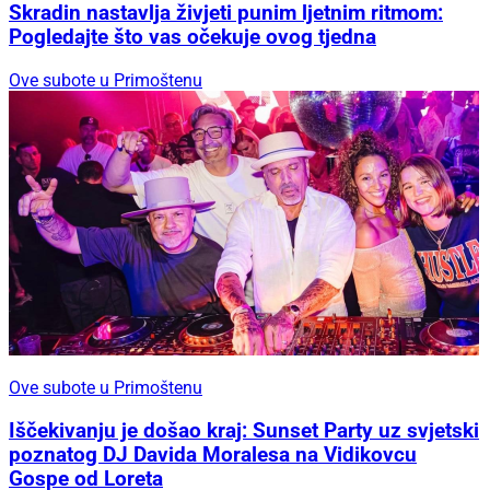
Skradin nastavlja živjeti punim ljetnim ritmom:
Pogledajte što vas očekuje ovog tjedna
Ove subote u Primoštenu
Ove subote u Primoštenu
Iščekivanju je došao kraj: Sunset Party uz svjetski
poznatog DJ Davida Moralesa na Vidikovcu
Gospe od Loreta