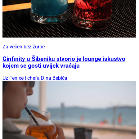
Za večeri bez žurbe
Ginfinity u Šibeniku stvorio je lounge iskustvo
kojem se gosti uvijek vraćaju
Uz Fenixe i chefa Dina Bebića