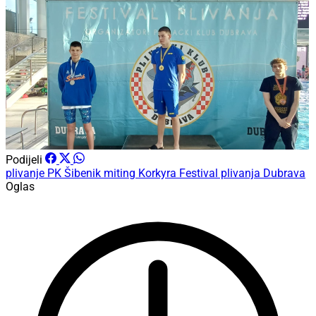
Podijeli
plivanje
PK Šibenik
miting Korkyra
Festival plivanja Dubrava
Oglas