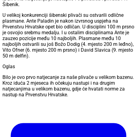
Šibenik.
U velikoj konkurenciji šibenski plivači su ostvarili odlične
plasmane. Ante Paladin je nakon izvrsnog uspjeha na
Prvenstvu Hrvatske opet bio odličan. U disciplini 100 m prsno
je osvojio srebrnu medalju. I u ostalim disciplinama Ante je
zauzeo pozicije među 10 najboljih. Plasmane među 10
najboljih ostvarili su još Božo Dodig (4. mjesto 200 m leđno),
Vito Ofner (6. mjesto 200 m prsno) i David Slavica (9. mjesto
50 m delfin).
Oglas
Bilo je ovo prvo natjecanje za naše plivače u velikom bazenu.
Kroz iduća 2 mjeseca ih očekuju nastupi i na drugim
natjecanjima u velikom bazenu, gdje će hvatati norme za
nastup na Prvenstvu Hrvatske.