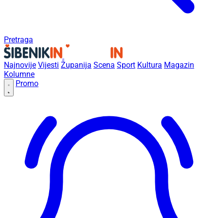
Pretraga
Najnovije
Vijesti
Županija
Scena
Sport
Kultura
Magazin
Kolumne
Promo