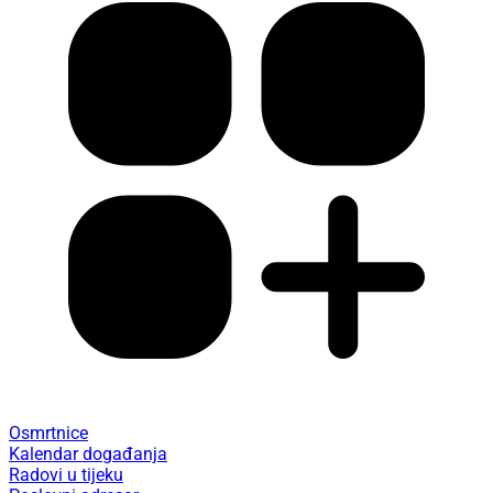
Osmrtnice
Kalendar događanja
Radovi u tijeku