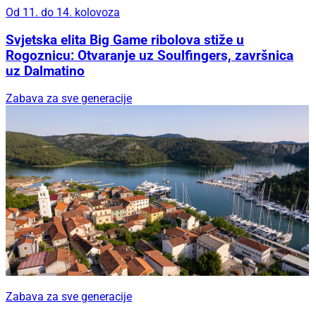
Od 11. do 14. kolovoza
Svjetska elita Big Game ribolova stiže u
Rogoznicu: Otvaranje uz Soulfingers, završnica
uz Dalmatino
Zabava za sve generacije
Zabava za sve generacije