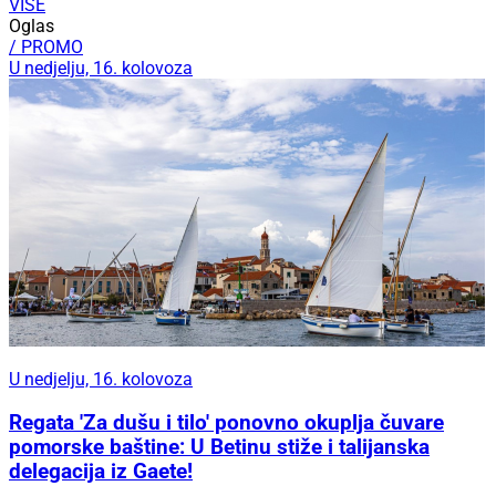
VIŠE
Oglas
/ PROMO
U nedjelju, 16. kolovoza
U nedjelju, 16. kolovoza
Regata 'Za dušu i tilo' ponovno okuplja čuvare
pomorske baštine: U Betinu stiže i talijanska
delegacija iz Gaete!