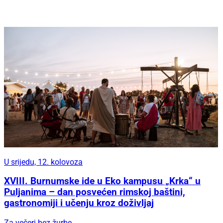
U srijedu, 12. kolovoza
XVIII. Burnumske ide u Eko kampusu „Krka“ u
Puljanima – dan posvećen rimskoj baštini,
gastronomiji i učenju kroz doživljaj
Za večeri bez žurbe