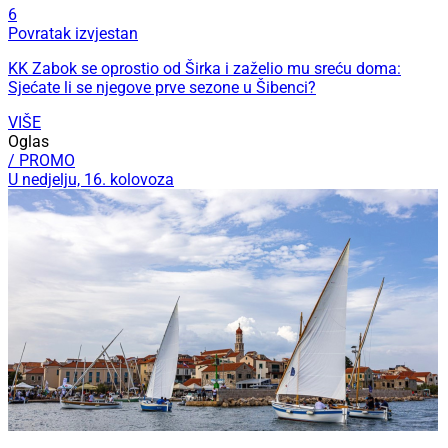
6
Povratak izvjestan
KK Zabok se oprostio od Širka i zaželio mu sreću doma:
Sjećate li se njegove prve sezone u Šibenci?
VIŠE
Oglas
/ PROMO
U nedjelju, 16. kolovoza