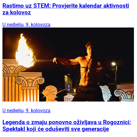
Rastimo uz STEM: Provjerite kalendar aktivnosti
za kolovoz
U nedjelju, 9. kolovoza
U nedjelju, 9. kolovoza
Legenda o zmaju ponovno oživljava u Rogoznici:
Spektakl koji će oduševiti sve generacije