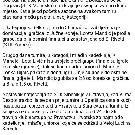
Bogović (STK Malinska) i na kraju je osvojila izvrsno drugo
mjesto. Katja je od početka sezone na svakom turniru
plasirana među prve tri u ovoj kategoriji.
U kategoriji kadetkinja, među 36 igračica, zabilježena je
dominacija igračica iz Južne Koreje. Loreta Mandić je prošla
grupu, da bi u osmini finala bila zaustavljena od S. Rivetti
(STK Zagreb).
Drugog dana turnira, u kategoriji mlađih kadetkinja, K.
Mandić i Lota Livić nisu uspjele proći grupu (finale su igrale
korejske igračice), dok su kod mlađih juniorki L.Mandić i
Tonka Bljaić prikazale dobru igru. Obje su došle do osmine
finala, gdje je L. Mandić izgubila sa 2:3 od korejske igračice,
a Bljaić 1:3 od Rivetti.
Nastavak natjecanja za STK Šibenik je 21. travnja, kad Vilma
Despot (razbolila se dan prije turnira u Opatiji pa ostala kući)
nastupa za reprezentaciju Hrvatske u Sarajevu, na turniru iz
serije za europske igrače do 15 godina, a od 24. do 26.
travnja klub nastupa na Prvenstvu Hrvatske za najmlađe
kadetkinje i mlađe juniorke, koje će se održati u Veloj Luci na
Korčuli.