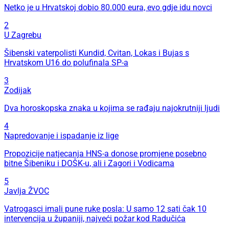
Netko je u Hrvatskoj dobio 80.000 eura, evo gdje idu novci
2
U Zagrebu
Šibenski vaterpolisti Kundid, Cvitan, Lokas i Bujas s
Hrvatskom U16 do polufinala SP-a
3
Zodijak
Dva horoskopska znaka u kojima se rađaju najokrutniji ljudi
4
Napredovanje i ispadanje iz lige
Propozicije natjecanja HNS-a donose promjene posebno
bitne Šibeniku i DOŠK-u, ali i Zagori i Vodicama
5
Javlja ŽVOC
Vatrogasci imali pune ruke posla: U samo 12 sati čak 10
intervencija u županiji, najveći požar kod Radučića