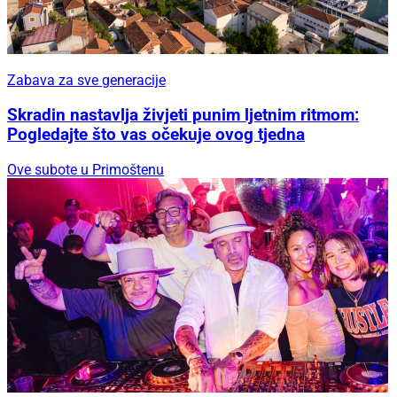
Zabava za sve generacije
Skradin nastavlja živjeti punim ljetnim ritmom:
Pogledajte što vas očekuje ovog tjedna
Ove subote u Primoštenu