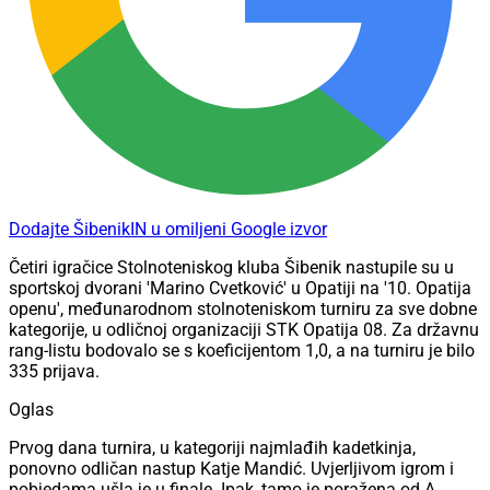
Dodajte ŠibenikIN u omiljeni Google izvor
Četiri igračice Stolnoteniskog kluba Šibenik nastupile su u
sportskoj dvorani 'Marino Cvetković' u Opatiji na '10. Opatija
openu', međunarodnom stolnoteniskom turniru za sve dobne
kategorije, u odličnoj organizaciji STK Opatija 08. Za državnu
rang-listu bodovalo se s koeficijentom 1,0, a na turniru je bilo
335 prijava.
Oglas
Prvog dana turnira, u kategoriji najmlađih kadetkinja,
ponovno odličan nastup Katje Mandić. Uvjerljivom igrom i
pobjedama ušla je u finale. Ipak, tamo je poražena od A.