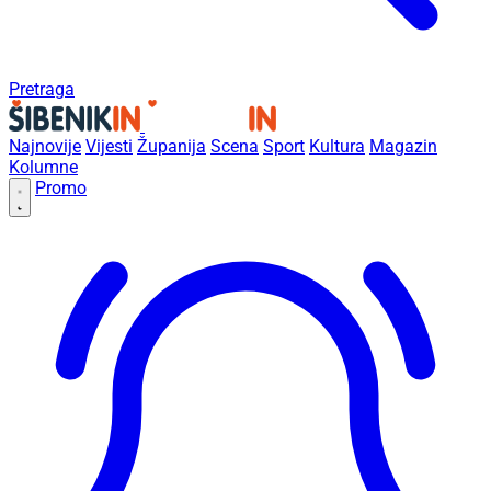
Pretraga
Najnovije
Vijesti
Županija
Scena
Sport
Kultura
Magazin
Kolumne
Promo