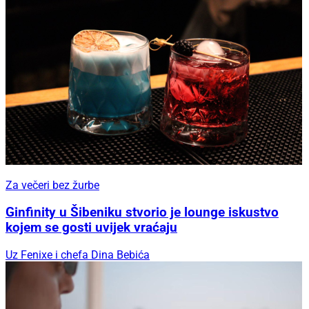
Za večeri bez žurbe
Ginfinity u Šibeniku stvorio je lounge iskustvo
kojem se gosti uvijek vraćaju
Uz Fenixe i chefa Dina Bebića