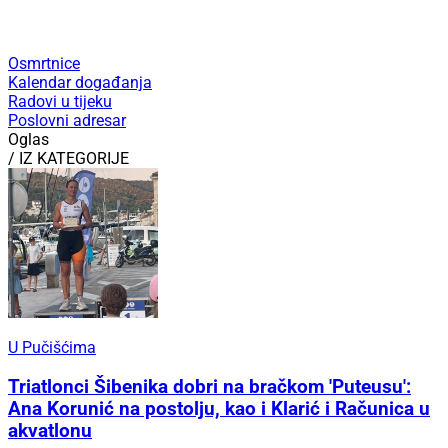
Osmrtnice
Kalendar događanja
Radovi u tijeku
Poslovni adresar
Oglas
/ IZ KATEGORIJE
U Pučišćima
Triatlonci Šibenika dobri na bračkom 'Puteusu':
Ana Korunić na postolju, kao i Klarić i Računica u
akvatlonu