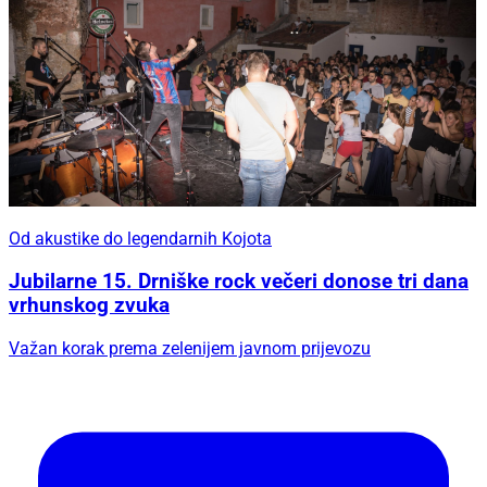
Od akustike do legendarnih Kojota
Jubilarne 15. Drniške rock večeri donose tri dana
vrhunskog zvuka
Važan korak prema zelenijem javnom prijevozu