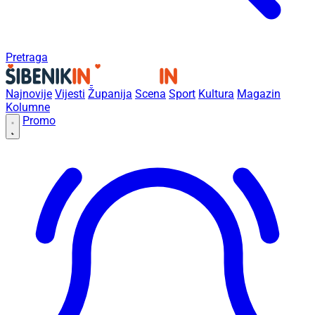
Pretraga
Najnovije
Vijesti
Županija
Scena
Sport
Kultura
Magazin
Kolumne
Promo