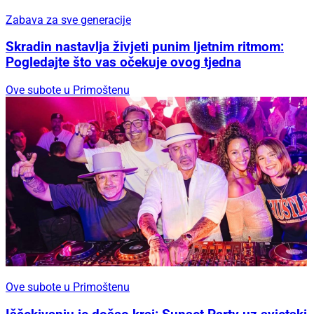
Zabava za sve generacije
Skradin nastavlja živjeti punim ljetnim ritmom:
Pogledajte što vas očekuje ovog tjedna
Ove subote u Primoštenu
Ove subote u Primoštenu