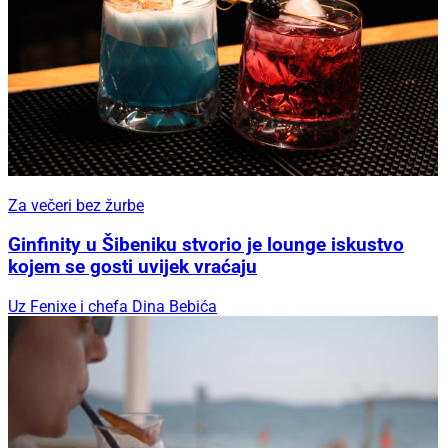
Za večeri bez žurbe
Ginfinity u Šibeniku stvorio je lounge iskustvo
kojem se gosti uvijek vraćaju
Uz Fenixe i chefa Dina Bebića