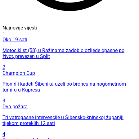
Najnovije vijesti
1
Oko 19 sati
Motociklist (58) u Ražinama zadobio ozljede opasne po
život, prevezen u Split
2
Champion Cup
Pioniri i kadeti Šibenika uzeli po broncu na nogometnom
turniru u Kupresu
3
Dva požara
Tri vatrogasne intervencije u Šibensko-kninskoj županiji
tijekom proteklih 12 sati
4