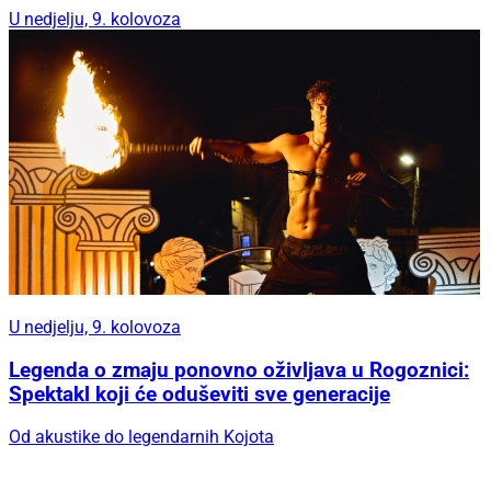
U nedjelju, 9. kolovoza
U nedjelju, 9. kolovoza
Legenda o zmaju ponovno oživljava u Rogoznici:
Spektakl koji će oduševiti sve generacije
Od akustike do legendarnih Kojota