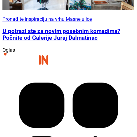
Pronađite inspiraciju na vrhu Masne ulice
U potrazi ste za novim posebnim komadima?
Počnite od Galerije Juraj Dalmatinac
Oglas