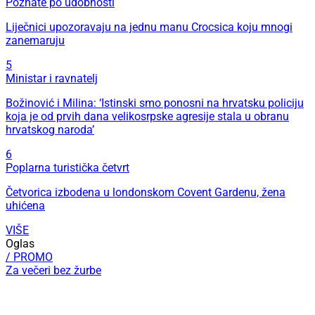
Poznate po udobnosti
Liječnici upozoravaju na jednu manu Crocsica koju mnogi
zanemaruju
5
Ministar i ravnatelj
Božinović i Milina: ‘Istinski smo ponosni na hrvatsku policiju
koja je od prvih dana velikosrpske agresije stala u obranu
hrvatskog naroda’
6
Poplarna turistička četvrt
Četvorica izbodena u londonskom Covent Gardenu, žena
uhićena
VIŠE
Oglas
/ PROMO
Za večeri bez žurbe