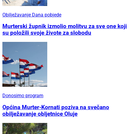
Obilježavanje Dana pobjede
Murterski župnik izmolio molitvu za sve one koji
su položili svoje živote za slobodu
Donosimo program
Općina Murter-Kornati poziva na svečano
obilježavanje obljetnice Oluje