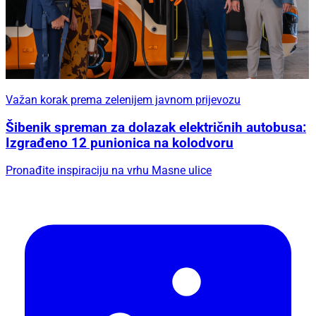
Važan korak prema zelenijem javnom prijevozu
Šibenik spreman za dolazak električnih autobusa:
Izgrađeno 12 punionica na kolodvoru
Pronađite inspiraciju na vrhu Masne ulice