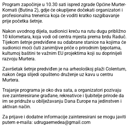
Program započinje u 10.30 sati ispred zgrade Općine Murter-
Kornati (Butina 2), gdje će okupljene dočekati organizatori i
profesionalna trenerica koja će voditi kratko razgibavanje
prije početka šetnje.
Nakon uvodnog dijela, sudionici kreću na rutu dugu približno
10 kilometara, koja vodi od centra mjesta prema brdu Raduč.
Tijekom šetnje predviđene su odabrane stanice na kojima će
sudionici moći čuti zanimljive priče o prirodnim ljepotama,
kulturnoj baštini te važnim EU projektima koji su doprinijeli
razvoju Murtera.
Završetak šetnje predviđen je na arheološkoj plaži Colentum,
nakon čega slijedi opušteno druženje uz kavu u centru
Murtera.
Trajanje programa je oko dva sata, a organizatori pozivaju
sve zainteresirane građane, rekreativce i ljubitelje prirode da
im se pridruže u obilježavanju Dana Europe na jedinstven i
aktivan način.
Za prijave i dodatne informacije zainteresirani se mogu javiti
putem e-maila: udrugaemedea@gmail.com