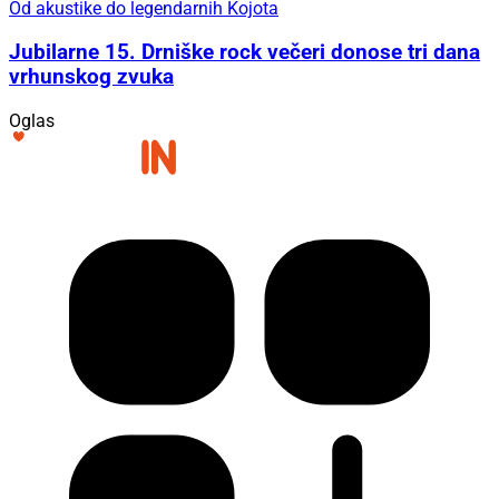
Od akustike do legendarnih Kojota
Jubilarne 15. Drniške rock večeri donose tri dana
vrhunskog zvuka
Oglas