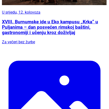
U srijedu, 12. kolovoza
XVIII. Burnumske ide u Eko kampusu „Krka“ u
Puljanima – dan posvećen rimskoj baštini,
gastronomiji i učenju kroz doživljaj
Za večeri bez žurbe