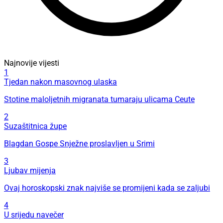
Najnovije vijesti
1
Tjedan nakon masovnog ulaska
Stotine maloljetnih migranata tumaraju ulicama Ceute
2
Suzaštitnica župe
Blagdan Gospe Snježne proslavljen u Srimi
3
Ljubav mijenja
Ovaj horoskopski znak najviše se promijeni kada se zaljubi
4
U srijedu navečer