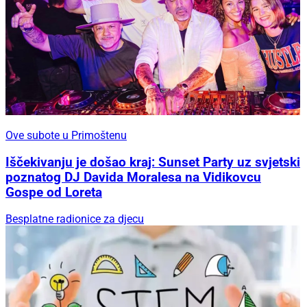
Ove subote u Primoštenu
Iščekivanju je došao kraj: Sunset Party uz svjetski
poznatog DJ Davida Moralesa na Vidikovcu
Gospe od Loreta
Besplatne radionice za djecu