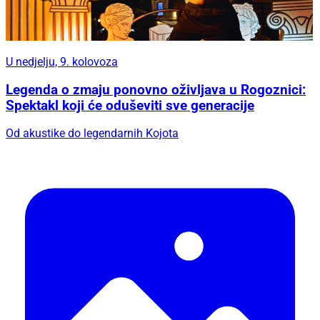
U nedjelju, 9. kolovoza
Legenda o zmaju ponovno oživljava u Rogoznici:
Spektakl koji će oduševiti sve generacije
Od akustike do legendarnih Kojota