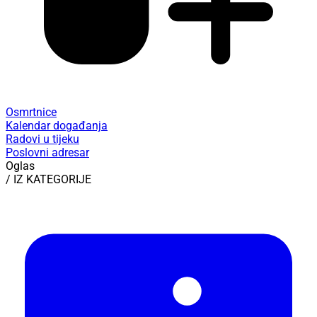
Osmrtnice
Kalendar događanja
Radovi u tijeku
Poslovni adresar
Oglas
/ IZ KATEGORIJE