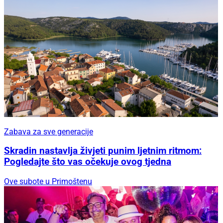
Zabava za sve generacije
Skradin nastavlja živjeti punim ljetnim ritmom:
Pogledajte što vas očekuje ovog tjedna
Ove subote u Primoštenu