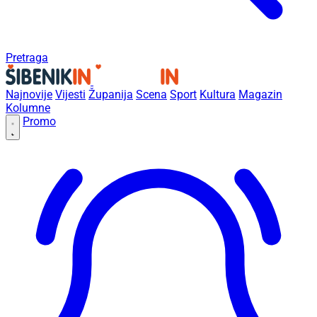
Pretraga
Najnovije
Vijesti
Županija
Scena
Sport
Kultura
Magazin
Kolumne
Promo