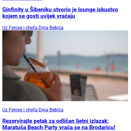
Ginfinity u Šibeniku stvorio je lounge iskustvo
kojem se gosti uvijek vraćaju
Uz Fenixe i chefa Dina Bebića
Uz Fenixe i chefa Dina Bebića
Rezervirajte petak za odličan ljetni izlazak:
Maratuša Beach Party vraća se na Brodaricu!