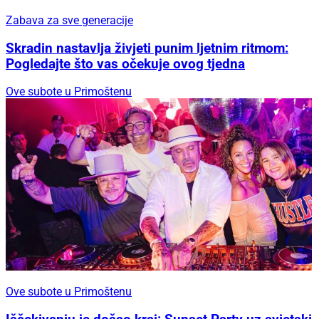
Zabava za sve generacije
Skradin nastavlja živjeti punim ljetnim ritmom:
Pogledajte što vas očekuje ovog tjedna
Ove subote u Primoštenu
Ove subote u Primoštenu