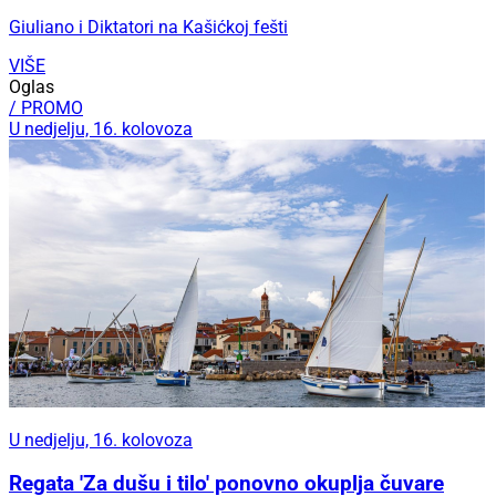
Giuliano i Diktatori na Kašićkoj fešti
VIŠE
Oglas
/ PROMO
U nedjelju, 16. kolovoza
U nedjelju, 16. kolovoza
Regata 'Za dušu i tilo' ponovno okuplja čuvare