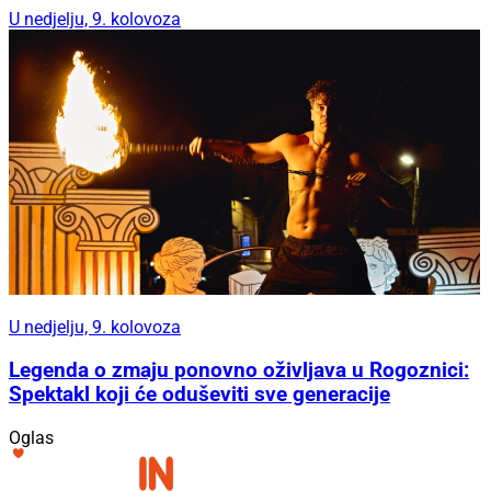
U nedjelju, 9. kolovoza
U nedjelju, 9. kolovoza
Legenda o zmaju ponovno oživljava u Rogoznici:
Spektakl koji će oduševiti sve generacije
Oglas