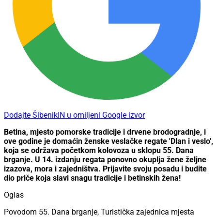
Dodajte ŠibenikIN u omiljeni Google izvor
Betina, mjesto pomorske tradicije i drvene brodogradnje, i
ove godine je domaćin ženske veslačke regate 'Dlan i veslo',
koja se održava početkom kolovoza u sklopu 55. Dana
brganje. U 14. izdanju regata ponovno okuplja žene željne
izazova, mora i zajedništva. Prijavite svoju posadu i budite
dio priče koja slavi snagu tradicije i betinskih žena!
Oglas
Povodom 55. Dana brganje, Turistička zajednica mjesta