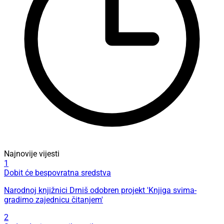
Najnovije vijesti
1
Dobit će bespovratna sredstva
Narodnoj knjižnici Drniš odobren projekt 'Knjiga svima-
gradimo zajednicu čitanjem'
2