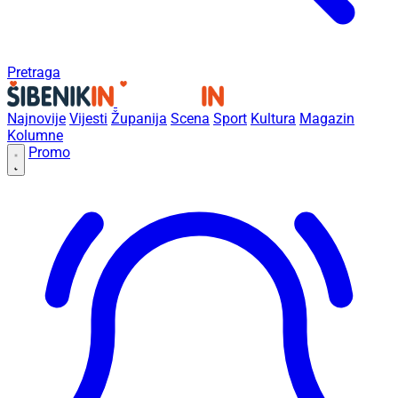
Pretraga
Najnovije
Vijesti
Županija
Scena
Sport
Kultura
Magazin
Kolumne
Promo