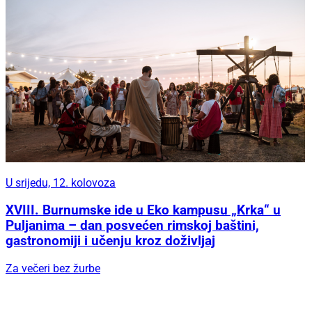
U srijedu, 12. kolovoza
XVIII. Burnumske ide u Eko kampusu „Krka“ u
Puljanima – dan posvećen rimskoj baštini,
gastronomiji i učenju kroz doživljaj
Za večeri bez žurbe