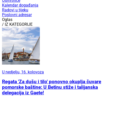
Osmrtnice
Kalendar događanja
Radovi u tijeku
Poslovni adresar
Oglas
/ IZ KATEGORIJE
U nedjelju, 16. kolovoza
Regata 'Za dušu i tilo' ponovno okuplja čuvare
pomorske baštine: U Betinu stiže i talijanska
delegacija iz Gaete!