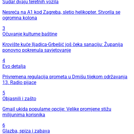
Sudar dvaju teretnih vozila
Nesreća na A1 kod Zagreba, sletio helikopter. Stvorila se
ogromna kolona
3
Očuvanje kulturne baštine
Krovište kuće Iljadica-Grbešić još čeka sanaciju: Županija
ponovno pokrenula savjetovanje
4
Evo detalja
Privremena regulacija prometa u Drnišu tijekom održavanja
13. Radio pijace
5
Objasnili i zašto
Gmail ukida popularne opcije: Velike promjene stižu
milijunima korisnika
6
Glazba, spiza i zabava