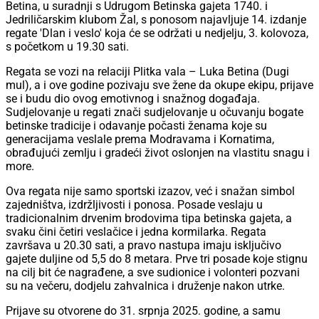
Betina, u suradnji s Udrugom Betinska gajeta 1740. i
Jedriličarskim klubom Žal, s ponosom najavljuje 14. izdanje
regate 'Dlan i veslo' koja će se održati u nedjelju, 3. kolovoza,
s početkom u 19.30 sati.
Regata se vozi na relaciji Plitka vala – Luka Betina (Dugi
mul), a i ove godine pozivaju sve žene da okupe ekipu, prijave
se i budu dio ovog emotivnog i snažnog događaja.
Sudjelovanje u regati znači sudjelovanje u očuvanju bogate
betinske tradicije i odavanje počasti ženama koje su
generacijama veslale prema Modravama i Kornatima,
obrađujući zemlju i gradeći život oslonjen na vlastitu snagu i
more.
Ova regata nije samo sportski izazov, već i snažan simbol
zajedništva, izdržljivosti i ponosa. Posade veslaju u
tradicionalnim drvenim brodovima tipa betinska gajeta, a
svaku čini četiri veslačice i jedna kormilarka. Regata
završava u 20.30 sati, a pravo nastupa imaju isključivo
gajete duljine od 5,5 do 8 metara. Prve tri posade koje stignu
na cilj bit će nagrađene, a sve sudionice i volonteri pozvani
su na večeru, dodjelu zahvalnica i druženje nakon utrke.
Prijave su otvorene do 31. srpnja 2025. godine, a samu