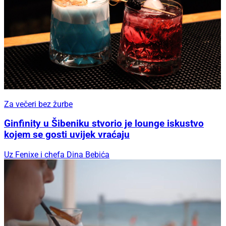
Za večeri bez žurbe
Ginfinity u Šibeniku stvorio je lounge iskustvo
kojem se gosti uvijek vraćaju
Uz Fenixe i chefa Dina Bebića