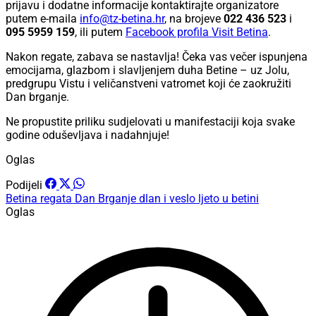
prijavu i dodatne informacije kontaktirajte organizatore
putem e-maila
info@tz-betina.hr
, na brojeve
022 436 523
i
095 5959 159
, ili putem
Facebook profila Visit Betina
.
Nakon regate, zabava se nastavlja! Čeka vas večer ispunjena
emocijama, glazbom i slavljenjem duha Betine – uz Jolu,
predgrupu Vistu i veličanstveni vatromet koji će zaokružiti
Dan brganje.
Ne propustite priliku sudjelovati u manifestaciji koja svake
godine oduševljava i nadahnjuje!
Oglas
Podijeli
Betina
regata
Dan Brganje
dlan i veslo
ljeto u betini
Oglas